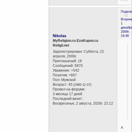
Подели
12
Вторни
1
декабр
2009г.
Nikolas
19:48
MyReligion.ru EzoKupon.ru
Religii.net
Зарегистрирован
: Суббота, 22
апреля, 2006г.
Приглашений:
16
Сообщений:
5870
Уважение:
+542
Позитив:
+667
Пол:
Мужской
Возраст:
45
[1980-11-07]
Провел на форуме:
3 месяца 17 дней
Последний визит:
Воскресенье, 2 августа, 2026г. 22:12
А