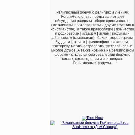
Религиозный форум о религиях и учениях
ForumReligions.ru представляет для
обсуждения разделы: общее христианство
(католицизм, протестантизм и другие течения в
христианстве), а также православие | язычество
и родноверие | иудаизм | ислам | индуизм и
вайшнавизм (кришнаизм) | бахаи | зороастризм |
буддизм | атеизм | философию | сатанизм |
эзотерику, магию, астрологию, экстрасенсов, и
многое другое. А также новинка на религиозном
форуме - открылся сектоведческий форум о
сектах, сектоведении и сектоведах.
Религиозные форумы.