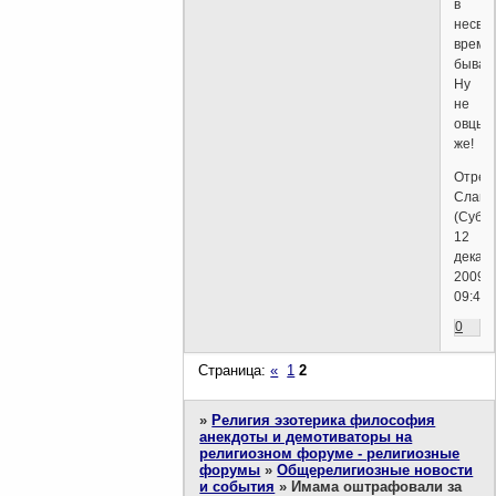
в
несве
време
бываю
Ну
не
овцы
же!
Отред
Слава
(Суббо
12
декабр
2009г.
09:48)
0
Страница:
«
1
2
»
Религия эзотерика философия
анекдоты и демотиваторы на
религиозном форуме - религиозные
форумы
»
Общерелигиозные новости
и события
»
Имама оштрафовали за