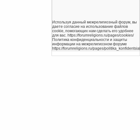
Используя данный межрелигиозный форум, вы
даете согласие на использование файлов
cookie, помогающих нам сделать его удобнее
для вас. https://forumreligions.ru/pages/cookies/
Политика конфиденциальности и защиты
информации на межрелигиозном форуме
https://forumreligions.ru/pages/politika_konfidentsial