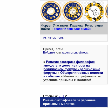
Форум
Участники
Правила
Регистрация
Войти
Таролог и психолог онлайн
Активные темы
Привет, Гость!
Войдите
или
зарегистрируйтесь
.
»
Религия эзотерика философия
анекдоты и демотиваторы на
религиозном форуме - религиозные
форумы
»
Общерелигиозные новости
и события
»
Имама оштрафовали за
утренние призывы к молитве!
Страница:
«
1
2
Имама оштрафовали за утренние
призывы к молитве!