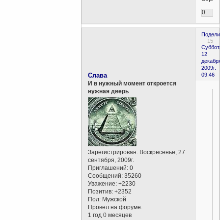
0
Подели
15
Суббот
12
декабр
2009г.
Слава
09:46
И в нужный момент откроется
нужная дверь
Зарегистрирован
: Воскресенье, 27
сентября, 2009г.
Приглашений:
0
Сообщений:
35260
Уважение:
+2230
Позитив:
+2352
Пол:
Мужской
Провел на форуме:
1 год 0 месяцев