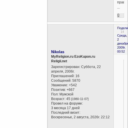
праве
...
0
Подели
14
Среда,
2
декабр
2009г.
Nikolas
00:52
MyReligion.ru EzoKupon.ru
Religii.net
Зарегистрирован
: Суббота, 22
апреля, 2006г.
Приглашений:
16
Сообщений:
5870
Уважение:
+542
Позитив:
+667
Пол:
Мужской
Возраст:
45
[1980-11-07]
Провел на форуме:
3 месяца 17 дней
Последний визит:
Воскресенье, 2 августа, 2026г. 22:12