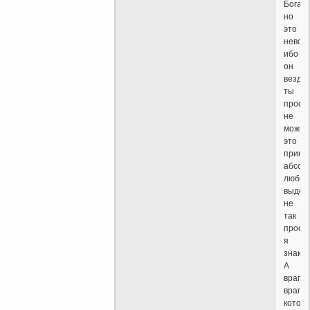
Бога,
но
это
невоз
ибо
он
везде,
ты
прост
не
може
это
принят
абсол
любов
выдер
не
так
просто
я
знаю.
А
враги,
враги
котор