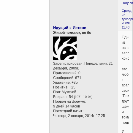
Подели
1
Среда,
23
декабр
2009г.
Идущий к Истине
11:43
Живой человек, не бот
Одна
из
основ
запов
христ
Зарегистрирован
: Понедельник, 21
-
декабря, 2009г.
это
Приглашений:
0
любов
Сообщений:
671
к
Уважение:
+35
врага
Позитив:
+25
своим,
Пол:
Мужской
"Подс
Возраст:
54
[1971-10-04]
другу
Провел на форуме:
9 дней 14 часов
щёку"
Последний визит:
и
Четверг, 2 января, 2014г. 17:25
тому
подоб
У