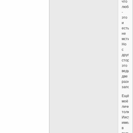
что
любов
-
это
и
есть
не
мстить
Но
с
другой
сторо
это
ведь
две
разны
запове
Ещё
моё
лично
толков
Иисус
имел
в