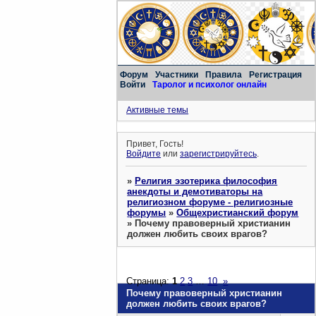
Форум
Участники
Правила
Регистрация
Войти
Таролог и психолог онлайн
Активные темы
Привет, Гость!
Войдите
или
зарегистрируйтесь
.
»
Религия эзотерика философия
анекдоты и демотиваторы на
религиозном форуме - религиозные
форумы
»
Общехристианский форум
»
Почему правоверный христианин
должен любить своих врагов?
Страница:
1
2
3
…
10
»
Почему правоверный христианин
должен любить своих врагов?