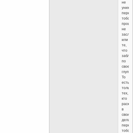
не
унижа
перед
тобой,
проще
не
заслу
или
те,
что
заблу
по
своей
глупос
То
есть,
только
тех,
кто
раска
в
своих
делах,
перед
тобой,