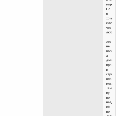
мир.
Но
я
хочу
сказат
что
любов
-
это
не
абсол
а
должн
прояв
в
строго
опред
месте.
Там,
где
не
надо,
её
не