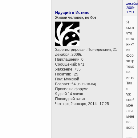
декабр
2009г.
Идущий к Истине
17:11
Живой человек, не бот
Я
смотр
что
пока
никто
Зарегистрирован
: Понедельник, 21
из
декабря, 2009г.
форум
Приглашений:
0
затро
Сообщений:
671
темой
Уважение:
+35
не
Позитив:
+25
интере
Пол:
Мужской
Так
Возраст:
54
[1971-10-04]
я
Провел на форуме:
9 дней 14 часов
уж
Последний визит:
сообщ
Четверг, 2 января, 2014г. 17:25
моё
лично
мнени
по
вопро
-----