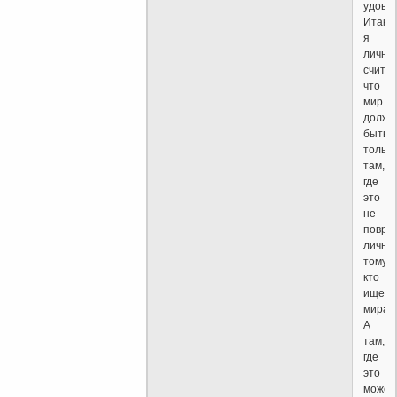
удовл
Итак,
я
лично
считаю
что
мир
долже
быть
только
там,
где
это
не
повре
лично
тому,
кто
ищет
мира.
А
там,
где
это
может