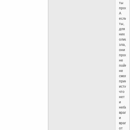
ты
прост
А
если
ты,
для
них
олице
зла,
они
прост
не
поймут
не
смогут
приня
истину
что
нет
и
небыл
врагов
и
враги
от