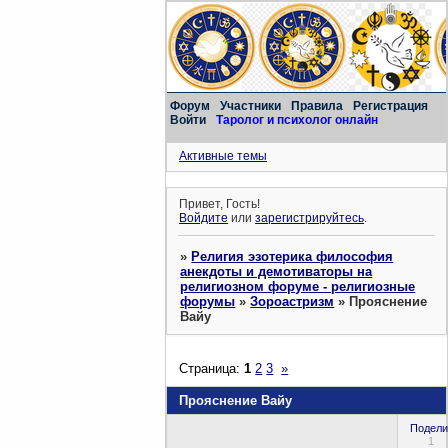
Форум
Участники
Правила
Регистрация
Войти
Таролог и психолог онлайн
Активные темы
Привет, Гость!
Войдите
или
зарегистрируйтесь
.
»
Религия эзотерика философия
анекдоты и демотиваторы на
религиозном форуме - религиозные
форумы
»
Зороастризм
»
Прояснение
Вайу
Страница:
1
2
3
»
Прояснение Вайу
Подели
1