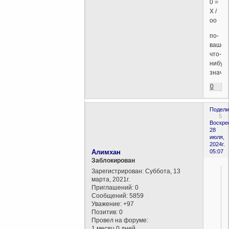
0 =
X /
oo
по-
вашем
что-
нибуд
знача
0
Подели
5
Воскре
28
июля,
2024г.
Алимхан
05:07
Заблокирован
Зарегистрирован
: Суббота, 13
марта, 2021г.
Приглашений:
0
Сообщений:
5859
Уважение:
+97
Позитив:
0
Провел на форуме:
1 месяц 0 дней