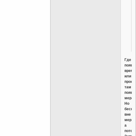
Где
появл
время
или
прост
там
появл
мера.
Но
беско
вне
мер,
а
потом