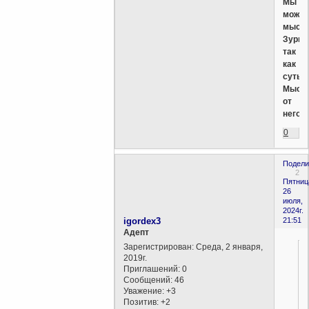
Мы
може
мысл
Зурва
так
как
суть
Мысл
от
него.
0
Подели
2
Пятниц
26
июля,
2024г.
igordex3
21:51
Aдепт
Зарегистрирован
: Среда, 2 января,
2019г.
Приглашений:
0
Сообщений:
46
Уважение:
+3
Позитив:
+2