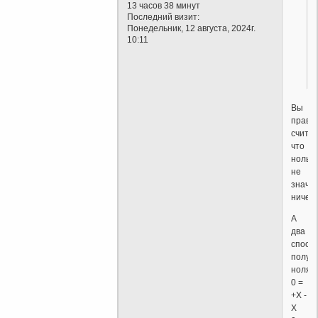
13 часов 38 минут
Последний визит:
Понедельник, 12 августа, 2024г.
10:11
Вы
правд
считае
что
ноль
не
значи
ничег
А
два
спосо
получ
ноля:
0 =
+X -
X