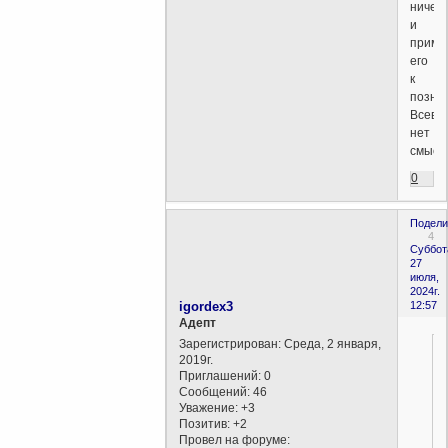
ничего
и
приме
его
к
позна
Всевы
нет
смысл
0
Подели
4
Суббот
27
июля,
2024г.
igordex3
12:57
Aдепт
Зарегистрирован
: Среда, 2 января,
2019г.
Приглашений:
0
Сообщений:
46
Уважение:
+3
Позитив:
+2
Провел на форуме: