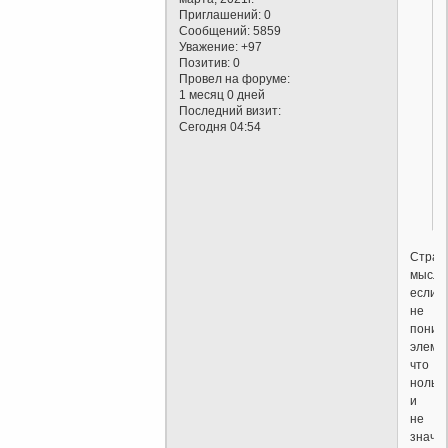
Приглашений:
0
Сообщений:
5859
Уважение:
+97
Позитив:
0
Провел на форуме:
1 месяц 0 дней
Последний визит:
Сегодня 04:54
.
Стран
мысли
если
не
поним
элеме
что
ноль
и
не
значи