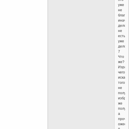
уже
не
благод
иначе
дело
не
есть
уже
дело.
7
Что
же?
Израи
чего
искал,
того
не
получи
избра
же
получи
а
прочи
ожест