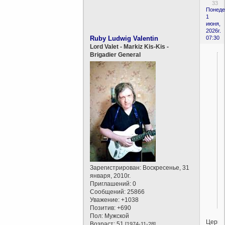
33
Понеде
1
июня,
2026г.
Ruby Ludwig Valentin
07:30
Lord Valet - Markiz Kis-Kis -
Brigadier General
Зарегистрирован
: Воскресенье, 31
января, 2010г.
Приглашений:
0
Сообщений:
25866
Уважение:
+1038
Позитив:
+690
Пол:
Мужской
Церкв
Возраст:
51
[1974-11-28]