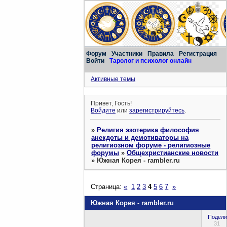
Форум
Участники
Правила
Регистрация
Войти
Таролог и психолог онлайн
Активные темы
Привет, Гость!
Войдите
или
зарегистрируйтесь
.
»
Религия эзотерика философия
анекдоты и демотиваторы на
религиозном форуме - религиозные
форумы
»
Общехристианские новости
»
Южная Корея - rambler.ru
Страница:
«
1
2
3
4
5
6
7
»
Южная Корея - rambler.ru
Подели
31