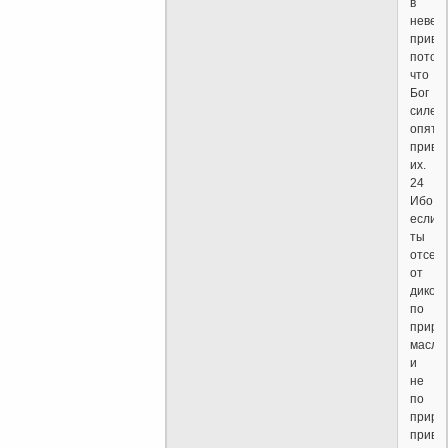
в
невер
привь
потом
что
Бог
силен
опять
приви
их.
24
Ибо
если
ты
отсеч
от
дикой
по
приро
масли
и
не
по
приро
приви