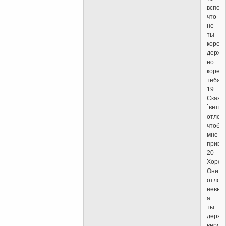
вспом
что
не
ты
корен
держи
но
корен
тебя.
19
Скаже
`ветви
отлом
чтобы
мне
привит
20
Хорош
Они
отлом
невер
а
ты
держи
верою