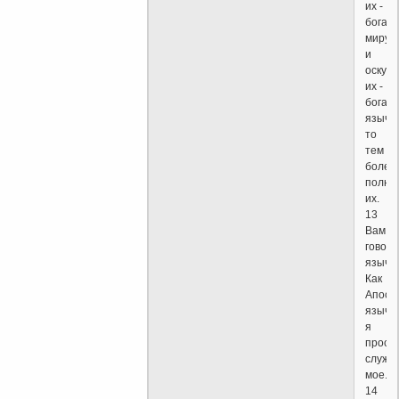
их -
богатс
миру,
и
оскуд
их -
богатс
язычн
то
тем
более
полно
их.
13
Вам
говорю
язычн
Как
Апост
язычни
я
просл
служе
мое.
14