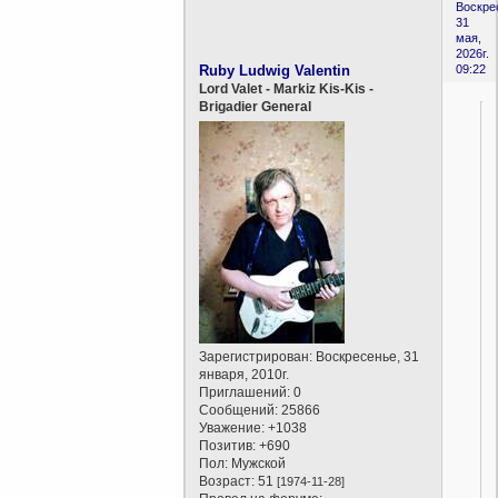
Воскре
31
мая,
2026г.
Ruby Ludwig Valentin
09:22
Lord Valet - Markiz Kis-Kis -
Brigadier General
Зарегистрирован
: Воскресенье, 31
января, 2010г.
Приглашений:
0
Сообщений:
25866
Уважение:
+1038
Позитив:
+690
Пол:
Мужской
Возраст:
51
[1974-11-28]