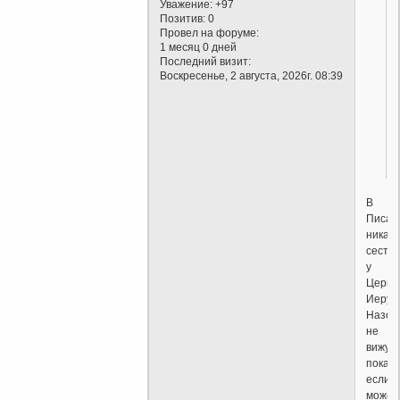
Уважение:
+97
Позитив:
0
Провел на форуме:
1 месяц 0 дней
Последний визит:
Воскресенье, 2 августа, 2026г. 08:39
В
Писан
никаки
сесте
у
Церкв
Иерус
Назор
не
вижу
покаж
если
может