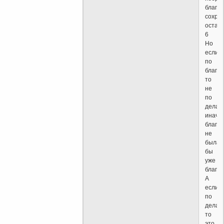
благод
сохра
остато
6
Но
если
по
благод
то
не
по
делам
иначе
благод
не
была
бы
уже
благод
А
если
по
делам
то
это