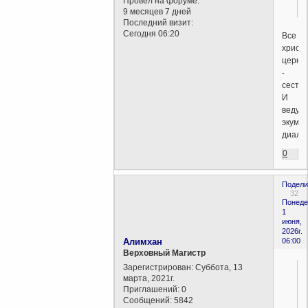
Провел на форуме:
9 месяцев 7 дней
Последний визит:
Сегодня 06:20
Все
христ
церкв
-
сестри
И
ведут
экуме
диалог
0
Подели
32
Понеде
1
июня,
2026г.
Алимхан
06:00
Верховный Магистр
Зарегистрирован
: Суббота, 13
марта, 2021г.
Приглашений:
0
Сообщений:
5842