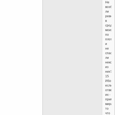
Не
возбу
ли
ревно
в
сродн
моих
по
плоти
и
не
спасу
ли
некот
из
них?
15
Ибо
если
отвер
их -
прими
мира,
то
что