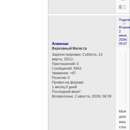
0
Подели
34
Вторни
2
июня,
2026г.
Алимхан
05:07
Верховный Магистр
Зарегистрирован
: Суббота, 13
марта, 2021г.
Приглашений:
0
Сообщений:
5842
Уважение:
+97
Позитив:
0
Провел на форуме:
1 месяц 0 дней
Последний визит:
Воскресенье, 2 августа, 2026г. 08:39
Может
доказ
ваши
слова