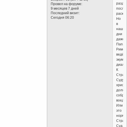
разде
Провел на форуме:
после
9 месяцев 7 дней
Последний визит:
раскол
Сегодня 06:20
Но
в
наши
дни
даже
Папа
Римск
ведёт
экуме
диалог
К
Страш
Суду
христ
должн
собра
воеди
Или
это
норма
Стра
Суд.