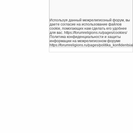
Используя данный межрелигиозный форум, вы
даете согласие на использование файлов
cookie, помогающих нам сделать его удобнее
для вас. https://forumreligions.ru/pages/cookies/
Политика конфиденциальности и защиты
информации на межрелигиозном форуме
https://forumreligions.ru/pages/politika_konfidentsial