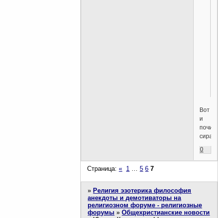
Вот
и
почит
сират
0
Страница:
«
1
…
5
6
7
»
Религия эзотерика философия
анекдоты и демотиваторы на
религиозном форуме - религиозные
форумы
»
Общехристианские новости