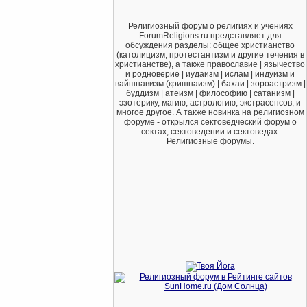
Религиозный форум о религиях и учениях
ForumReligions.ru представляет для
обсуждения разделы: общее христианство
(католицизм, протестантизм и другие течения в
христианстве), а также православие | язычество
и родноверие | иудаизм | ислам | индуизм и
вайшнавизм (кришнаизм) | бахаи | зороастризм |
буддизм | атеизм | философию | сатанизм |
эзотерику, магию, астрологию, экстрасенсов, и
многое другое. А также новинка на религиозном
форуме - открылся сектоведческий форум о
сектах, сектоведении и сектоведах.
Религиозные форумы.