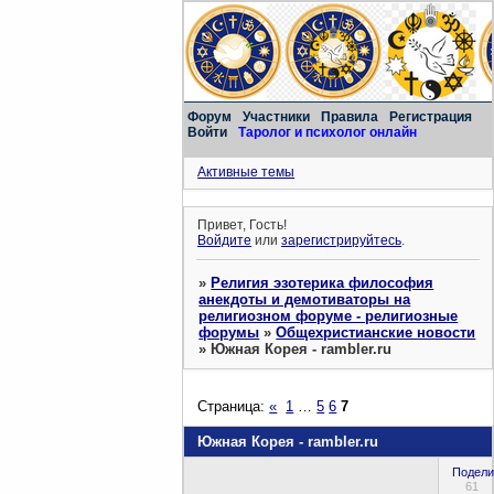
Форум
Участники
Правила
Регистрация
Войти
Таролог и психолог онлайн
Активные темы
Привет, Гость!
Войдите
или
зарегистрируйтесь
.
»
Религия эзотерика философия
анекдоты и демотиваторы на
религиозном форуме - религиозные
форумы
»
Общехристианские новости
»
Южная Корея - rambler.ru
Страница:
«
1
…
5
6
7
Южная Корея - rambler.ru
Подели
61