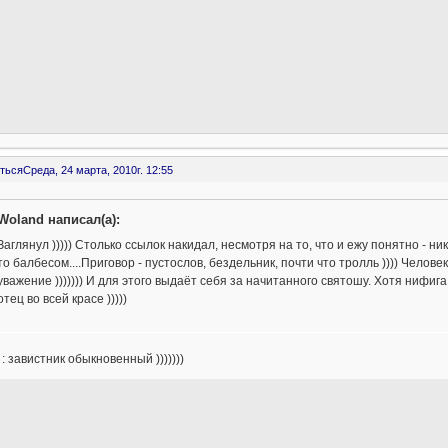
ться
Среда, 24 марта, 2010г. 12:55
Woland написал(а):
Заглянул ))))) Столько ссылок накидал, несмотря на то, что и ежу понятно - ни
то балбесом....Приговор - пустослов, бездельник, почти что тролль )))) Челов
уважение ))))))) И для этого выдаёт себя за начитанного святошу. Хотя нифиг
отец во всей красе )))))
: завистник обыкновенный )))))))