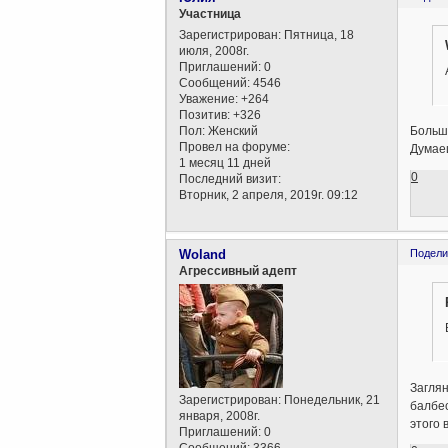
Участница
Зарегистрирован
: Пятница, 18
июля, 2008г.
Приглашений:
0
Сообщений:
4546
Уважение:
+264
Позитив:
+326
Пол:
Женский
Больше
Провел на форуме:
Думаеш
1 месяц 11 дней
0
Последний визит:
Вторник, 2 апреля, 2019г. 09:12
Woland
Подели
Агрессивный адепт
Заглян
Зарегистрирован
: Понедельник, 21
балбес
января, 2008г.
этого 
Приглашений:
0
Сообщений:
3366