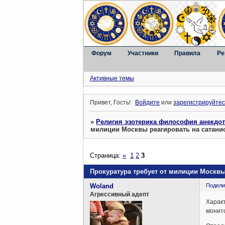
Форум
Участники
Правила
Ре
Активные темы
Привет, Гость!
Войдите
или
зарегистрируйтес
»
Религия эзотерика философия анекдо
милиции Москвы реагировать на сатани
Страница:
«
1
2
3
Прокуратура требует от милиции Москвы
Woland
Подели
Агрессивный адепт
Характ
монито