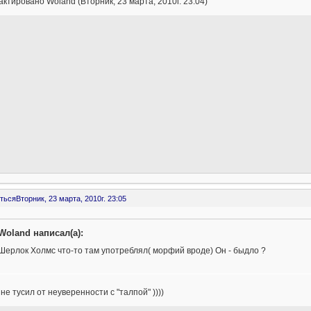
ктировано Woland (Вторник, 23 марта, 2010г. 23:04)
ться
Вторник, 23 марта, 2010г. 23:05
Woland написал(а):
Шерлок Холмс что-то там употреблял( морфий вроде) Он - быдло ?
не тусил от неуверенности с "талпой" ))))