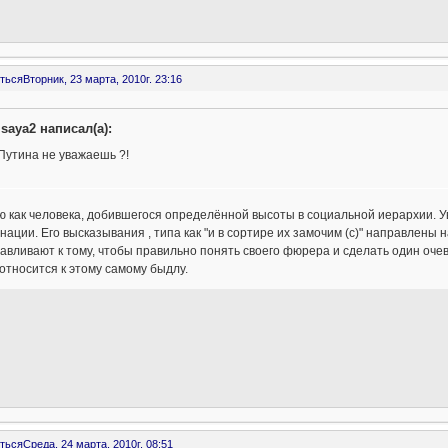
ться
Вторник, 23 марта, 2010г. 23:16
isaya2 написал(а):
Путина не уважаешь ?!
 как человека, добившегося определённой высоты в социальной иерархии. Ув
нации. Его высказывания , типа как "и в сортире их замочим (с)" направлены 
авливают к тому, чтобы правильно понять своего фюрера и сделать один очев
 относится к этому самому быдлу.
ться
Среда, 24 марта, 2010г. 08:51