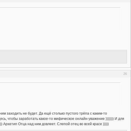
26
 ним заходить не будет. Да ещё столько пустого трёпа с каким-то
здесь, чтобы заработать какое-то мифическое онлайн-уважение ))))))) И для
) Архетип Отца над ним довлеет. Слепой отец во всей красе )))))