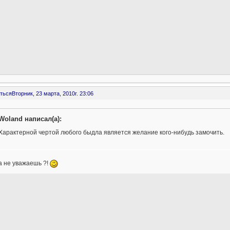
ться
Вторник, 23 марта, 2010г. 23:06
Woland написал(а):
Характерной чертой любого быдла является желание кого-нибудь замочить.
а не уважаешь ?!