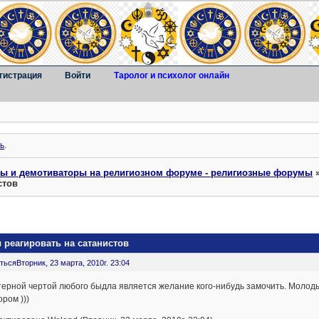
гистрация
Войти
Таролог и психолог онлайн
ь
.
ты и демотиваторы на религиозном форуме - религиозные форумы
стов
 реагировать на сатанистов
ться
Вторник, 23 марта, 2010г. 23:04
ерной чертой любого быдла является желание кого-нибудь замочить. Молодые
ром )))