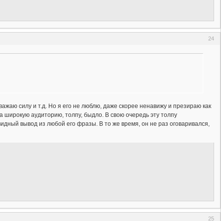
24
ажаю силу и т.д. Но я его не люблю, даже скорее ненавижу и презираю как
на широкую аудиторию, толпу, быдло. В свою очередь эту толпу
идный вывод из любой его фразы. В то же время, он не раз оговаривался,
25