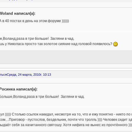
Woland написал(а):
А в 40 постах в день на этом форуме ))))))
,Воланд,раза в три больше! Загляни в чад.
ь у Николаса просто так золотое сияние над головой появилось?
ться
Среда, 24 марта, 2010г. 10:13
Росинка написал(а):
Больше,Воланд,раза в три больше! Загляни в чад.
ул ))))) Столько ссылок накидал, несмотря на то, что и ежу понятно - никто по
ом....Приговор - пустослов, бездельник, почти что тролль )))) Человек сидит 
выдаёт себя за начитанного святошу. Хотя нифига не вынес из прочтённого ))))