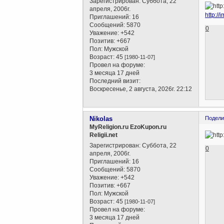
Зарегистрирован
: Суббота, 22
апреля, 2006г.
http://i
Приглашений:
16
Сообщений:
5870
0
Уважение:
+542
Позитив:
+667
Пол:
Мужской
Возраст:
45
[1980-11-07]
Провел на форуме:
3 месяца 17 дней
Последний визит:
Воскресенье, 2 августа, 2026г. 22:12
Nikolas
Подели
MyReligion.ru EzoKupon.ru
Religii.net
Зарегистрирован
: Суббота, 22
0
апреля, 2006г.
Приглашений:
16
Сообщений:
5870
Уважение:
+542
Позитив:
+667
Пол:
Мужской
Возраст:
45
[1980-11-07]
Провел на форуме:
3 месяца 17 дней