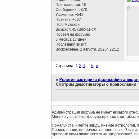
Приглашений:
16
0
Сообщений:
5870
Уважение:
+542
Позитив:
+667
Пол:
Мужской
Возраст:
45
[1980-11-07]
Провел на форуме:
3 месяца 17 дней
Последний визит:
Воскресенье, 2 августа, 2026г. 22:12
Страница:
1
2
3
…
6
»
»
Религия эзотерика философия анекдо
Смотрим демотиваторы о православии
Администрация форума не имеет никакого отнош
Мнение участников форума принадлежит абсолю
Пожалуйста, имейте ввиду, мнение астрологов, 
Предсказания, пророчества, прогнозы о России,
проверки вами лично всех этих предсказаний, про