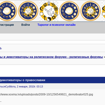
гистрация
Войти
Таролог и психолог онлайн
ь
.
ты и демотиваторы на религиозном форуме - религиозные форумы
демотиваторы о православии
ться
Суббота, 2 января, 2010г. 03:13
--