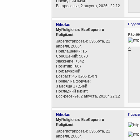
Последний визит:
Воскресенье, 2 августа, 2026г. 22:12
Nikolas
Подели
MyReligion.ru EzoKupon.ru
Кабине
Religii.net
Зарегистрирован
: Суббота, 22
апреля, 2006г.
0
Приглашений:
16
Сообщений:
5870
Уважение:
+542
Позитив:
+667
Пол:
Мужской
Возраст:
45
[1980-11-07]
Провел на форуме:
3 месяца 17 дней
Последний визит:
Воскресенье, 2 августа, 2026г. 22:12
Nikolas
Подели
MyReligion.ru EzoKupon.ru
Religii.net
Зарегистрирован
: Суббота, 22
апреля, 2006г.