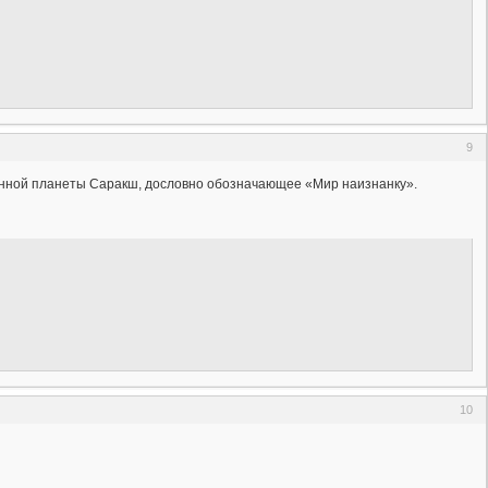
9
нной планеты Саракш, дословно обозначающее «Мир наизнанку».
10