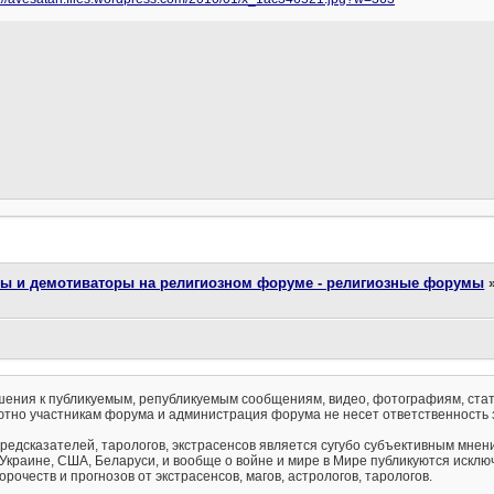
ты и демотиваторы на религиозном форуме - религиозные форумы
ения к публикуемым, републикуемым сообщениям, видео, фотографиям, стат
тно участникам форума и администрация форума не несет ответственность 
предсказателей, тарологов, экстрасенсов является сугубо субъективным мнен
 Украине, США, Беларуси, и вообще о войне и мире в Мире публикуются искл
рочеств и прогнозов от экстрасенсов, магов, астрологов, тарологов.