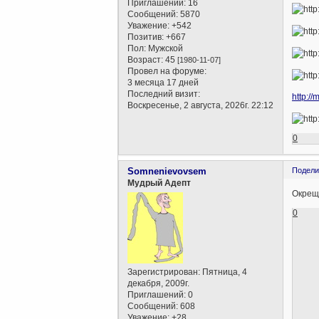
Приглашений:
16
Сообщений:
5870
Уважение:
+542
Позитив:
+667
Пол:
Мужской
Возраст:
45
[1980-11-07]
Провел на форуме:
3 месяца 17 дней
Последний визит:
http://
Воскресенье, 2 августа, 2026г. 22:12
0
Somnenievovsem
Подели
Мудрый Адепт
Окрещу
0
Зарегистрирован
: Пятница, 4
декабря, 2009г.
Приглашений:
0
Сообщений:
608
Уважение:
+28