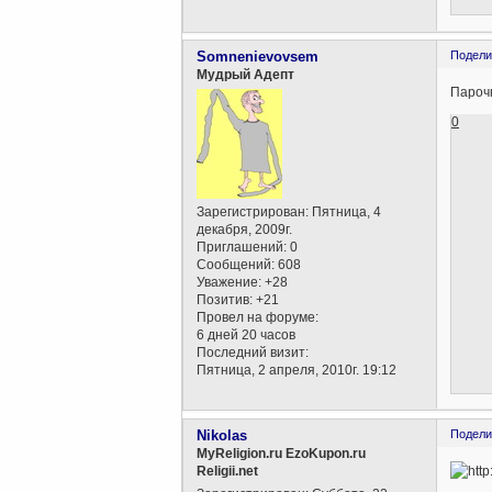
Somnenievovsem
Подели
Мудрый Адепт
Пароч
0
Зарегистрирован
: Пятница, 4
декабря, 2009г.
Приглашений:
0
Сообщений:
608
Уважение:
+28
Позитив:
+21
Провел на форуме:
6 дней 20 часов
Последний визит:
Пятница, 2 апреля, 2010г. 19:12
Nikolas
Подели
MyReligion.ru EzoKupon.ru
Religii.net