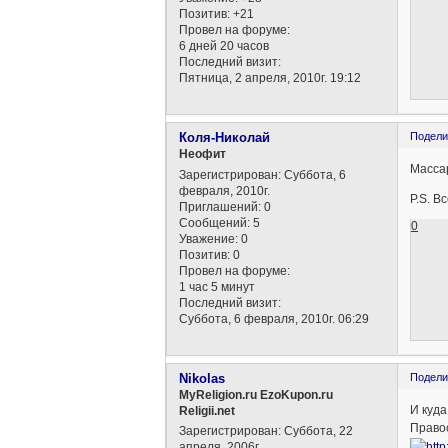
Позитив:
+21
Провел на форуме:
6 дней 20 часов
Последний визит:
Пятница, 2 апреля, 2010г. 19:12
Коля-Николай
Подели
Неофит
Масса
Зарегистрирован
: Суббота, 6
февраля, 2010г.
P.S. В
Приглашений:
0
Сообщений:
5
0
Уважение:
0
Позитив:
0
Провел на форуме:
1 час 5 минут
Последний визит:
Суббота, 6 февраля, 2010г. 06:29
Nikolas
Подели
MyReligion.ru EzoKupon.ru
И куда
Religii.net
Право
Зарегистрирован
: Суббота, 22
апреля, 2006г.