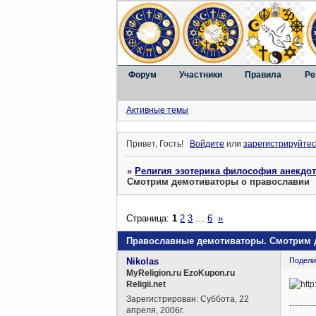
Форум
Участники
Правила
Ре
Активные темы
Привет, Гость!
Войдите
или
зарегистрируйтес
»
Религия эзотерика философия анекдо
Смотрим демотиваторы о православии
Страница:
1
2
3
…
6
»
Православные демотиваторы. Смотрим 
Nikolas
Подели
MyReligion.ru EzoKupon.ru
Religii.net
Зарегистрирован
: Суббота, 22
---------
апреля, 2006г.