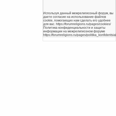
Используя данный межрелигиозный форум, вы
даете согласие на использование файлов
cookie, помогающих нам сделать его удобнее
для вас. https://forumreligions.ru/pages/cookies/
Политика конфиденциальности и защиты
информации на межрелигиозном форуме
https://forumreligions.ru/pages/politika_konfidentsial