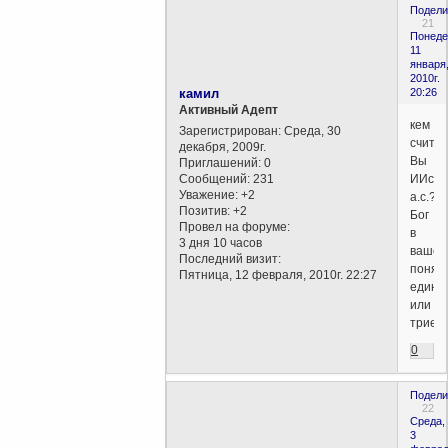
Подели
21
Понеде
11
января
2010г.
камил
20:26
Активный Адепт
кем
Зарегистрирован
: Среда, 30
счита
декабря, 2009г.
Вы
Приглашений:
0
Сообщений:
231
ИИсус
Уважение:
+2
а.с.?
Позитив:
+2
Бог
Провел на форуме:
в
3 дня 10 часов
вашем
Последний визит:
понят
Пятница, 12 февраля, 2010г. 22:27
един
или
триед
0
Подели
22
Среда,
3