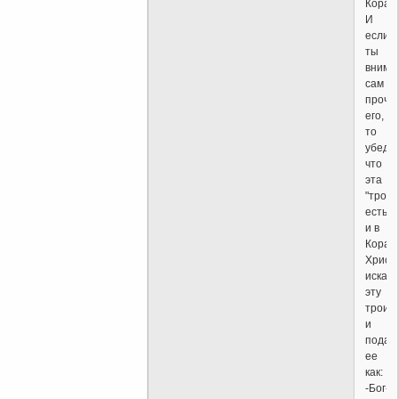
Коран
И
если
ты
внима
сам
прочт
его,
то
убеди
что
эта
"троиц
есть
и в
Коране
Христ
исказ
эту
троичн
и
подаю
ее
как:
-Бог-