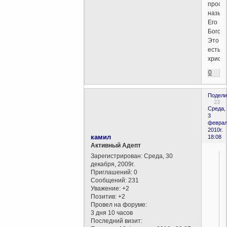
проси
назыв
Его
Богом.
Это
есть
христ
0
Подели
23
Среда,
3
феврал
2010г.
камил
18:08
Активный Адепт
Зарегистрирован
: Среда, 30
декабря, 2009г.
Приглашений:
0
Сообщений:
231
Уважение:
+2
Позитив:
+2
Провел на форуме:
3 дня 10 часов
Последний визит: