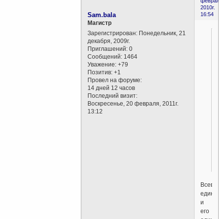
феврал
2010г.
Sam.bala
16:54
Магистр
Зарегистрирован
: Понедельник, 21
декабря, 2009г.
Приглашений:
0
Сообщений:
1464
Уважение:
+79
Позитив:
+1
Провел на форуме:
14 дней 12 часов
Последний визит:
Воскресенье, 20 февраля, 2011г.
13:12
Всевы
един,
и
его