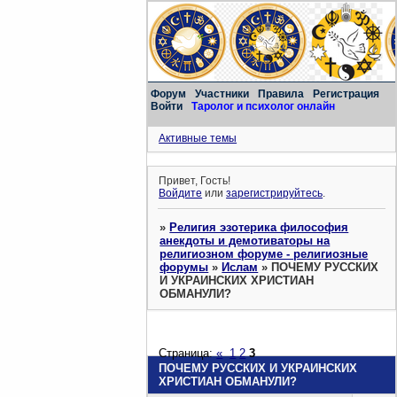
Форум
Участники
Правила
Регистрация
Войти
Таролог и психолог онлайн
Активные темы
Привет, Гость!
Войдите
или
зарегистрируйтесь
.
»
Религия эзотерика философия
анекдоты и демотиваторы на
религиозном форуме - религиозные
форумы
»
Ислам
»
ПОЧЕМУ РУССКИХ
И УКРАИНСКИХ ХРИСТИАН
ОБМАНУЛИ?
Страница:
«
1
2
3
ПОЧЕМУ РУССКИХ И УКРАИНСКИХ
ХРИСТИАН ОБМАНУЛИ?