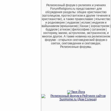
Религиозный форум о религиях и учениях
ForumReligions.ru представляет для
обсуждения разделы: общее христианство
(католицизм, протестантизм и другие течения в
христианстве), а также православие | язычество
и родноверие | иудаизм | ислам | индуизм и
вайшнавизм (кришнаизм) | бахаи | зороастризм |
буддизм | атеизм | философию | сатанизм |
эзотерику, магию, астрологию, экстрасенсов, и
многое другое. А также новинка на религиозном
форуме - открылся сектоведческий форум о
сектах, сектоведении и сектоведах.
Религиозные форумы.