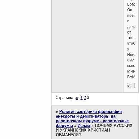
Богом.
Он
пречи
и
далек
от
того,
чтобы
у
Него
был
сын.
МИР
ВАМ
0
Страница:
«
1
2
3
»
Религия эзотерика философия
анекдоты и демотиваторы на
религиозном форуме - религиозные
форумы
»
Ислам
»
ПОЧЕМУ РУССКИХ
И УКРАИНСКИХ ХРИСТИАН
ОБМАНУЛИ?