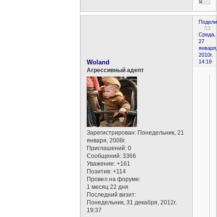
0
Подели
53
Среда,
27
января
2010г.
Woland
14:19
Агрессивный адепт
Зарегистрирован
: Понедельник, 21
января, 2008г.
Приглашений:
0
Сообщений:
3366
Уважение:
+161
Позитив:
+114
Провел на форуме:
1 месяц 22 дня
Последний визит:
Понедельник, 31 декабря, 2012г.
19:37