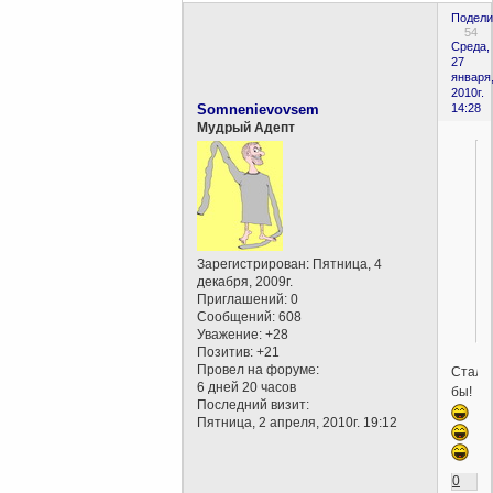
Подели
54
Среда,
27
января
2010г.
Somnenievovsem
14:28
Мудрый Адепт
Зарегистрирован
: Пятница, 4
декабря, 2009г.
Приглашений:
0
Сообщений:
608
Уважение:
+28
Позитив:
+21
Провел на форуме:
Стал
6 дней 20 часов
бы!
Последний визит:
Пятница, 2 апреля, 2010г. 19:12
0