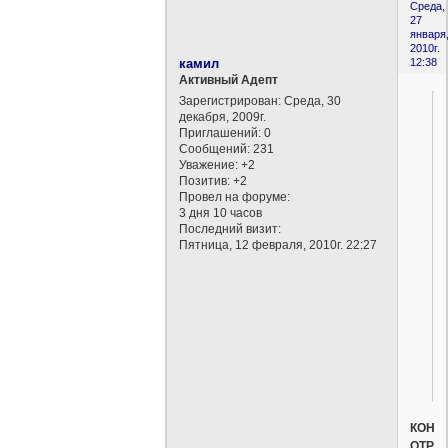
Среда,
27
января
2010г.
камил
12:38
Активный Адепт
Зарегистрирован
: Среда, 30
декабря, 2009г.
Приглашений:
0
Сообщений:
231
Уважение:
+2
Позитив:
+2
Провел на форуме:
3 дня 10 часов
Последний визит:
Пятница, 12 февраля, 2010г. 22:27
КОНЕ
ОТРИЦ