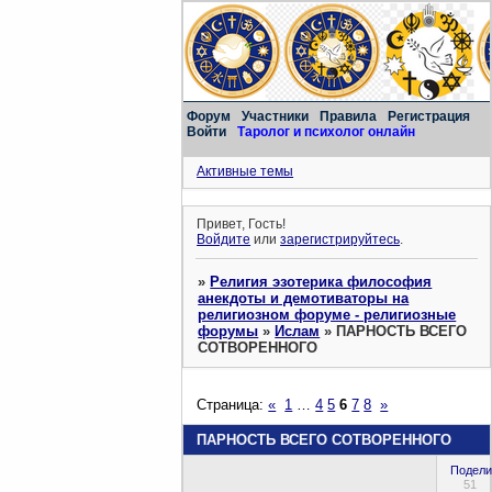
Форум
Участники
Правила
Регистрация
Войти
Таролог и психолог онлайн
Активные темы
Привет, Гость!
Войдите
или
зарегистрируйтесь
.
»
Религия эзотерика философия
анекдоты и демотиваторы на
религиозном форуме - религиозные
форумы
»
Ислам
»
ПАРНОСТЬ ВСЕГО
СОТВОРЕННОГО
Страница:
«
1
…
4
5
6
7
8
»
ПАРНОСТЬ ВСЕГО СОТВОРЕННОГО
Подели
51