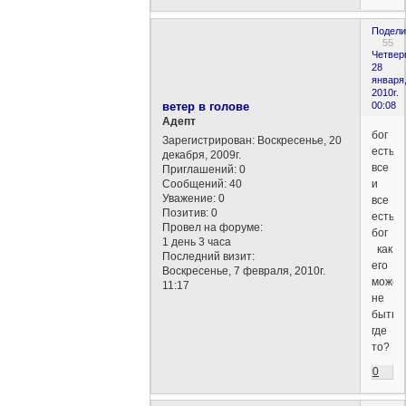
Подели
55
Четверг
28
января
2010г.
ветер в голове
00:08
Aдепт
бог
Зарегистрирован
: Воскресенье, 20
есть
декабря, 2009г.
все
Приглашений:
0
Сообщений:
40
и
Уважение:
0
все
Позитив:
0
есть
Провел на форуме:
бог
1 день 3 часа
как
Последний визит:
его
Воскресенье, 7 февраля, 2010г.
может
11:17
не
быть
где
то?
0