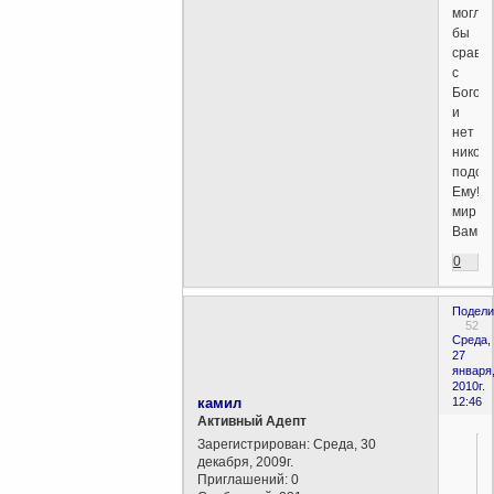
могло
бы
сравн
с
Богом
и
нет
никого
подоб
Ему!
мир
Вам
0
Подели
52
Среда,
27
января
2010г.
камил
12:46
Активный Адепт
Зарегистрирован
: Среда, 30
декабря, 2009г.
Приглашений:
0