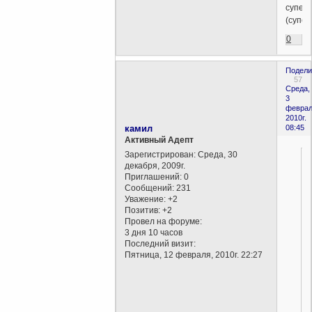
супер
(супер
0
Подели
57
Среда,
3
феврал
2010г.
камил
08:45
Активный Адепт
Зарегистрирован
: Среда, 30
декабря, 2009г.
Приглашений:
0
Сообщений:
231
Уважение:
+2
Позитив:
+2
Провел на форуме:
3 дня 10 часов
Последний визит:
Пятница, 12 февраля, 2010г. 22:27