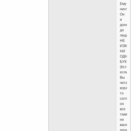
Ему
ниспо
Он
и
донес
до
людей
НЕ
ИЗМЕ
НИ
ОДНУ
БУКВУ
(Кстат
если
Вы
читал
коран
то
соглас
он
все
таки
не
мален
проро