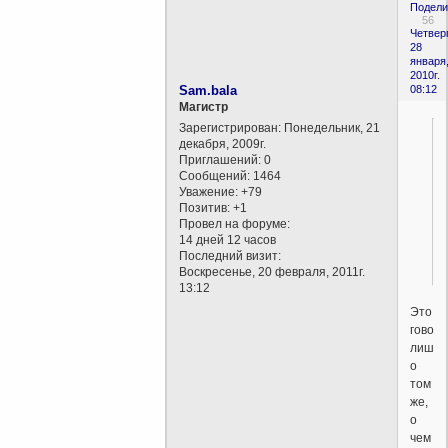
Подели
56
Четверг
28
января
2010г.
Sam.bala
08:12
Магистр
Зарегистрирован
: Понедельник, 21
декабря, 2009г.
Приглашений:
0
Сообщений:
1464
Уважение:
+79
Позитив:
+1
Провел на форуме:
14 дней 12 часов
Последний визит:
Воскресенье, 20 февраля, 2011г.
13:12
Это
говори
лишь
о
том
же,
о
чем