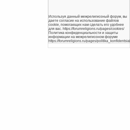
Используя данный межрелигиозный форум, вы
даете согласие на использование файлов
cookie, помогающих нам сделать его удобнее
для вас. https://forumreligions.ru/pages/cookies/
Политика конфиденциальности и защиты
информации на межрелигиозном форуме
https://forumreligions.ru/pages/politika_konfidentsial