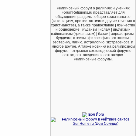
Религиозный форум о религиях и учениях
ForumReligions.ru представляет для
обсуждения разделы: общее христианство
(католицизм, протестантизм и другие течения в
христианстве), а также православие | язычество
и родноверие | иудаизм | ислам | индуизм и
вайшнавизм (кришнаизм) | бахаи | зороастризм |
буддизм | атеизм | философию | сатанизм |
эзотерику, магию, астрологию, экстрасенсов, и
многое другое. А также новинка на религиозном
форуме - открылся сектоведческий форум о
сектах, сектоведении и сектоведах.
Религиозные форумы.