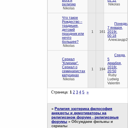
Бога и
02:12
религию
Nikolas
Nikolas
Что такое
Рождество –
Понедел
традиция,
7 января,
детский
1
161
2019г.
праздник или
00:18
нечто
Александр2
большее?
Nikolas
Среда,
Сериал
5
"Клирики".
декабря,
Сериал о
2018г.
1
194
семинаристах
20:50
капуцинах
Ruby
Nikolas
Ludwig
Valentin
Страница:
1
2
3
4
5
»
»
Религия эзотерика философия
анекдоты и демотиваторы на
религиозном форуме - религиозные
форумы
»
Обсуждаем фильмы и
сериалы