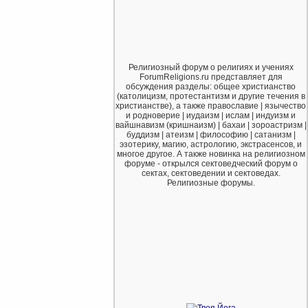
Религиозный форум о религиях и учениях
ForumReligions.ru представляет для
обсуждения разделы: общее христианство
(католицизм, протестантизм и другие течения в
христианстве), а также православие | язычество
и родноверие | иудаизм | ислам | индуизм и
вайшнавизм (кришнаизм) | бахаи | зороастризм |
буддизм | атеизм | философию | сатанизм |
эзотерику, магию, астрологию, экстрасенсов, и
многое другое. А также новинка на религиозном
форуме - открылся сектоведческий форум о
сектах, сектоведении и сектоведах.
Религиозные форумы.