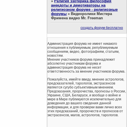
»
Религия эзотерика философия
анекдоты и демотиваторы на
религиозном форуме - религиозные
форумы
»
Видеоролики Мистера
Фримена видео Mr. Freeman
создать форум бесплатно
Администрация форума не имеет никакого
отношения к публикуемым, републикуемым
сообщениям, видео, фотографиям, статьям,
новостям.
Мнение участников форума принадлежит
абсолютно участникам форума и
администрация форума не несет
ответственность за мнение участников форума.
Пожалуйста, имейте ввиду, мнение астрологов,
предсказателей, тарологов, экстрасенсов
является сугубо субъективным мнением.
Предсказания, пророчества, прогнозы о России,
Украине, США, Беларуси, и вообще о войне и
мире в Мире публикуются исключительно для
доведения до вашего сведения данной
информации, и для проверки вами лично всех
этих предсказаний, пророчеств и прогнозов от
экстрасенсов, магов, астрологов, тарологов.