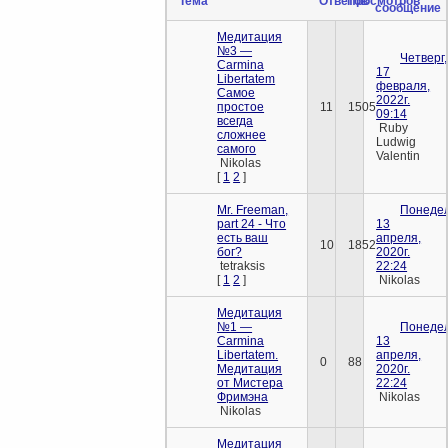
Тема
Ответов
Просмотров
сообщение
Медитация
№3 —
Четверг,
Carmina
17
Libertatem
февраля,
Самое
2022г.
простое
11
1505
09:14
всегда
Ruby
сложнее
Ludwig
самого
Valentin
Nikolas
[
1
2
]
Mr. Freeman,
Понедел
part 24 - Что
13
есть ваш
апреля,
10
1852
бог?
2020г.
tetraksis
22:24
[
1
2
]
Nikolas
Медитация
№1 —
Понедел
Carmina
13
Libertatem.
апреля,
0
88
Медитация
2020г.
от Мистера
22:24
Фримэна
Nikolas
Nikolas
Медитация