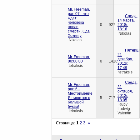
Mr. Freeman,
part 07 - что
Среда,
ждет
14 марта,
человека
0
927
2018г.
после
18:16
смерти. Ода
Nikolas
Хокингу
Nikolas
Пятница
21
Mr. Freeman:
декабря,
00:00:00
0
1428
2012г.
tetraksis
17:49
tetraksis
Среда,
Mr. Freeman,
31
part 6 -
октября,
Местоимение
2012г.
Я пишется с
5
717
18:05
большой
Ruby
буквы!
Ludwig
tetraksis
Valentin
Страница:
1
2
3
»