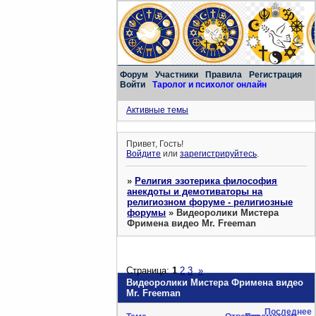
Форум
Участники
Правила
Регистрация
Войти
Таролог и психолог онлайн
Активные темы
Привет, Гость!
Войдите
или
зарегистрируйтесь
.
»
Религия эзотерика философия
анекдоты и демотиваторы на
религиозном форуме - религиозные
форумы
»
Видеоролики Мистера
Фримена видео Mr. Freeman
Страница:
1
2
3
»
Видеоролики Мистера Фримена видео
Mr. Freeman
Последнее