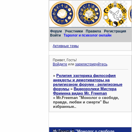
Форум
Участники
Правила
Регистрация
Войти
Таролог и психолог онлайн
Активные темы
Привет, Гость!
Войдите
или
зарегистрируйтесь
.
»
Религия эзотерика философия
анекдоты и демотиваторы на
религиозном форуме - религиозные
форумы
»
Видеоролики Мистера
Фримена видео Mr. Freeman
»
Mr.Freeman "Монолог о свободе,
правде, любви и смерти" Вы
избранные..
Страница:
1
Mr.Freeman "Монолог о свободе,