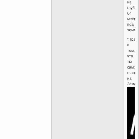
на
глуби
64
места
под
земле
"Прав
в
том,
что
ты
самое
главн
на
Земле.