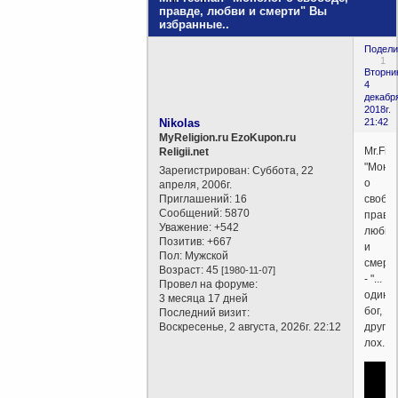
правде, любви и смерти" Вы
избранные..
Подели
1
Вторни
4
декабр
2018г.
Nikolas
21:42
MyReligion.ru EzoKupon.ru
Mr.Fr
Religii.net
"Моно
Зарегистрирован
: Суббота, 22
о
апреля, 2006г.
Приглашений:
16
свобод
Сообщений:
5870
правде
Уважение:
+542
любви
Позитив:
+667
и
Пол:
Мужской
смерт
Возраст:
45
[1980-11-07]
- "...
Провел на форуме:
один
3 месяца 17 дней
бог,
Последний визит:
Воскресенье, 2 августа, 2026г. 22:12
другой
лох..."