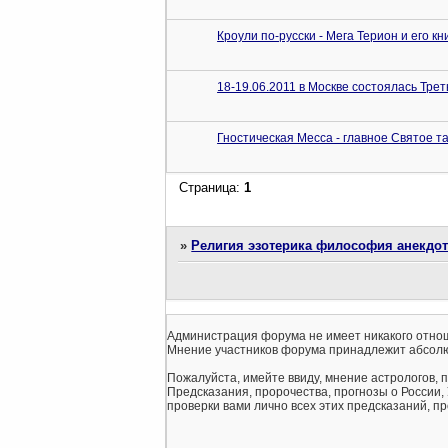
Кроули по-русски - Мега Терион и его к
18-19.06.2011 в Москве состоялась Трет
Гностическая Месса - главное Святое т
Страница:
1
»
Религия эзотерика философия анекдо
Администрация форума не имеет никакого отнош
Мнение участников форума принадлежит абсолю
Пожалуйста, имейте ввиду, мнение астрологов, 
Предсказания, пророчества, прогнозы о России,
проверки вами лично всех этих предсказаний, про