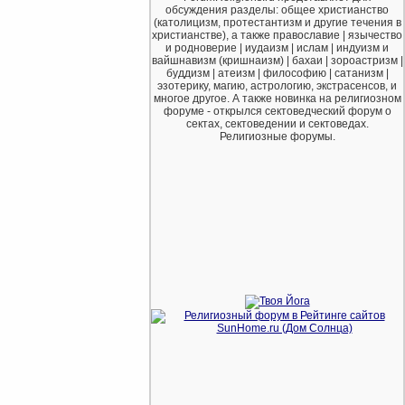
обсуждения разделы: общее христианство
(католицизм, протестантизм и другие течения в
христианстве), а также православие | язычество
и родноверие | иудаизм | ислам | индуизм и
вайшнавизм (кришнаизм) | бахаи | зороастризм |
буддизм | атеизм | философию | сатанизм |
эзотерику, магию, астрологию, экстрасенсов, и
многое другое. А также новинка на религиозном
форуме - открылся сектоведческий форум о
сектах, сектоведении и сектоведах.
Религиозные форумы.