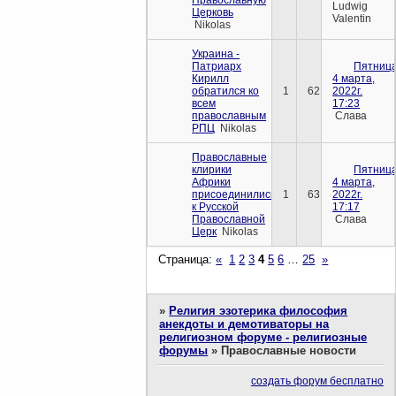
Ludwig
Церковь
Valentin
Nikolas
Украина -
Патриарх
Пятница
Кирилл
4 марта,
обратился ко
1
62
2022г.
всем
17:23
православным
Слава
РПЦ
Nikolas
Православные
клирики
Пятница
Африки
4 марта,
присоединились
1
63
2022г.
к Русской
17:17
Православной
Слава
Церк
Nikolas
Страница:
«
1
2
3
4
5
6
…
25
»
»
Религия эзотерика философия
анекдоты и демотиваторы на
религиозном форуме - религиозные
форумы
»
Православные новости
создать форум бесплатно