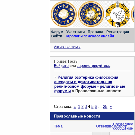
Форум
Участники
Правила
Регистрация
Войти
Таролог и психолог онлайн
Активные темы
Привет, Гость!
Войдите
или
зарегистрируйтесь
.
»
Религия эзотерика философия
анекдоты и демотиваторы на
религиозном форуме - религиозные
форумы
»
Православные новости
Страница:
«
1
2
3
4
5
6
…
25
»
Православные новости
Последнее
Тема
Ответов
Просмотров
сообщение