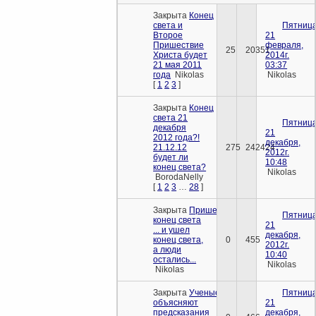
Закрыта
Конец
света и
Пятница
Второе
21
Пришествие
февраля,
25
20351
Христа будет
2014г.
21 мая 2011
03:37
года
Nikolas
Nikolas
[
1
2
3
]
Закрыта
Конец
света 21
Пятница
декабря
21
2012 года?!
декабря,
21.12.12
275
242424
2012г.
будет ли
10:48
конец света?
Nikolas
BorodaNelly
[
1
2
3
…
28
]
Закрыта
Пришел
Пятница
конец света
21
... и ушел
декабря,
конец света,
0
455
2012г.
а люди
10:40
остались...
Nikolas
Nikolas
Закрыта
Ученые
Пятница
объясняют
21
предсказания
декабря,