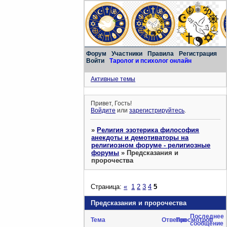
Форум
Участники
Правила
Регистрация
Войти
Таролог и психолог онлайн
Активные темы
Привет, Гость!
Войдите
или
зарегистрируйтесь
.
»
Религия эзотерика философия
анекдоты и демотиваторы на
религиозном форуме - религиозные
форумы
»
Предсказания и
пророчества
Страница:
«
1
2
3
4
5
Предсказания и пророчества
Последнее
Тема
Ответов
Просмотров
сообщение