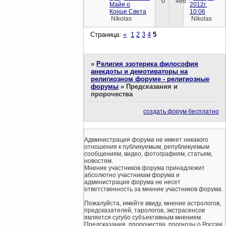
0
466
Майя о
2012г.
Конце Света
10:06
Nikolas
Nikolas
Страница:
«
1
2
3
4
5
»
Религия эзотерика философия
анекдоты и демотиваторы на
религиозном форуме - религиозные
форумы
»
Предсказания и
пророчества
создать форум бесплатно
Администрация форума не имеет никакого
отношения к публикуемым, републикуемым
сообщениям, видео, фотографиям, статьям,
новостям.
Мнение участников форума принадлежит
абсолютно участникам форума и
администрация форума не несет
ответственность за мнение участников форума.
Пожалуйста, имейте ввиду, мнение астрологов,
предсказателей, тарологов, экстрасенсов
является сугубо субъективным мнением.
Предсказания, пророчества, прогнозы о России,