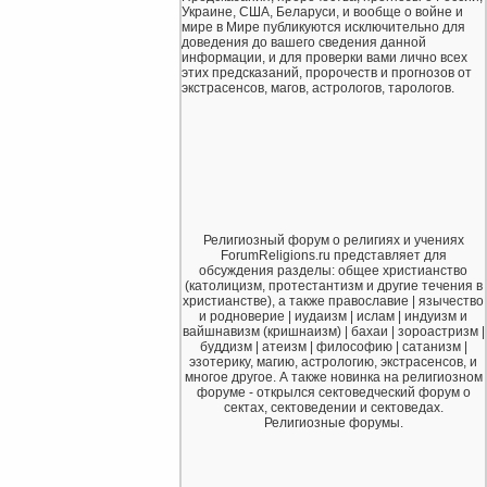
Украине, США, Беларуси, и вообще о войне и
мире в Мире публикуются исключительно для
доведения до вашего сведения данной
информации, и для проверки вами лично всех
этих предсказаний, пророчеств и прогнозов от
экстрасенсов, магов, астрологов, тарологов.
Религиозный форум о религиях и учениях
ForumReligions.ru представляет для
обсуждения разделы: общее христианство
(католицизм, протестантизм и другие течения в
христианстве), а также православие | язычество
и родноверие | иудаизм | ислам | индуизм и
вайшнавизм (кришнаизм) | бахаи | зороастризм |
буддизм | атеизм | философию | сатанизм |
эзотерику, магию, астрологию, экстрасенсов, и
многое другое. А также новинка на религиозном
форуме - открылся сектоведческий форум о
сектах, сектоведении и сектоведах.
Религиозные форумы.