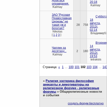
добиться
20:18
оправдания.
Kalmay
Kalmay
ЗАО "Русская
Суббота
Православная
18
Церковь" не
августа,
такая уж и
28
758
2012г.
богатая?
02:14
Nikolas
Владимир5
[
1
2
3
]
Вторник
14
Чаплин за
августа,
десятину...
2
180
2012г.
Kalmay
19:53
tetraksis
Страница:
«
1
…
100
101
102
103
104
…
14
»
Религия эзотерика философия
анекдоты и демотиваторы на
религиозном форуме - религиозные
форумы
»
Общерелигиозные новости
и события
создать форум бесплатно