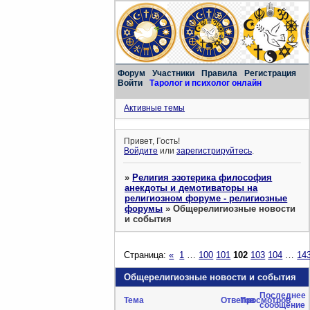
Форум
Участники
Правила
Регистрация
Войти
Таролог и психолог онлайн
Активные темы
Привет, Гость!
Войдите
или
зарегистрируйтесь
.
»
Религия эзотерика философия
анекдоты и демотиваторы на
религиозном форуме - религиозные
форумы
»
Общерелигиозные новости
и события
Страница:
«
1
…
100
101
102
103
104
…
14
Общерелигиозные новости и события
Последнее
Тема
Ответов
Просмотров
сообщение