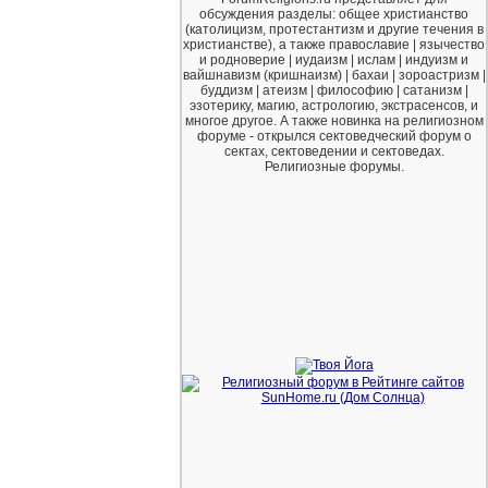
обсуждения разделы: общее христианство
(католицизм, протестантизм и другие течения в
христианстве), а также православие | язычество
и родноверие | иудаизм | ислам | индуизм и
вайшнавизм (кришнаизм) | бахаи | зороастризм |
буддизм | атеизм | философию | сатанизм |
эзотерику, магию, астрологию, экстрасенсов, и
многое другое. А также новинка на религиозном
форуме - открылся сектоведческий форум о
сектах, сектоведении и сектоведах.
Религиозные форумы.