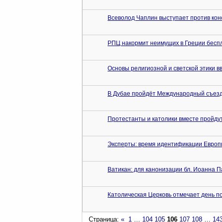
Всеволод Чаплин выступает против конс
РПЦ накормит неимущих в Греции бесп
Основы религиозной и светской этики в
В Дубае пройдёт Международный съез
Протестанты и католики вместе пройдут
Эксперты: время идентификации Европы
Ватикан: для канонизации бл. Иоанна Па
Католическая Церковь отмечает день п
Страница:
«
1
…
104
105
106
107
108
…
14