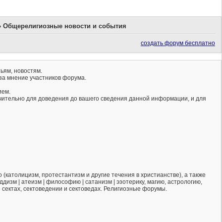
»
Общерелигиозные новости и события
создать форум бесплатно
ьям, новостям.
за мнение участников форума.
ием.
ючительно для доведения до вашего сведения данной информации, и для
(католицизм, протестантизм и другие течения в христианстве), а также
ддизм | атеизм | философию | сатанизм | эзотерику, магию, астрологию,
о сектах, сектоведении и сектоведах. Религиозные форумы.