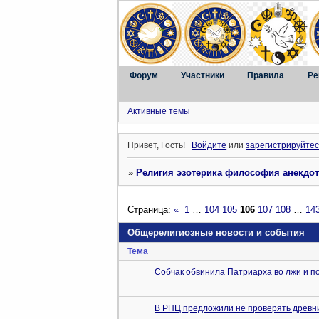
Форум
Участники
Правила
Ре
Активные темы
Привет, Гость!
Войдите
или
зарегистрируйтес
»
Религия эзотерика философия анекдо
Страница:
«
1
…
104
105
106
107
108
…
14
Общерелигиозные новости и события
Тема
Собчак обвинила Патриарха во лжи и п
В РПЦ предложили не проверять древни