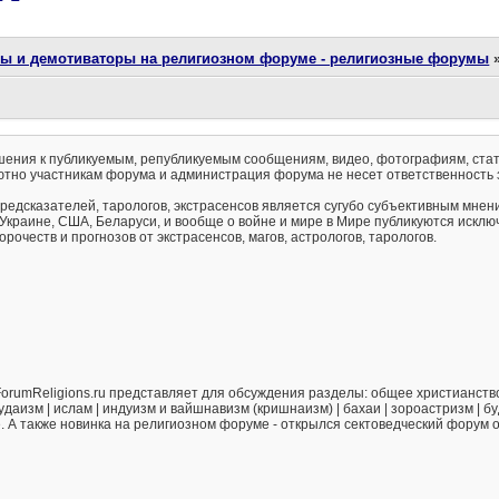
ты и демотиваторы на религиозном форуме - религиозные форумы
ения к публикуемым, републикуемым сообщениям, видео, фотографиям, стат
тно участникам форума и администрация форума не несет ответственность 
предсказателей, тарологов, экстрасенсов является сугубо субъективным мнен
 Украине, США, Беларуси, и вообще о войне и мире в Мире публикуются искл
рочеств и прогнозов от экстрасенсов, магов, астрологов, тарологов.
orumReligions.ru представляет для обсуждения разделы: общее христианство 
удаизм | ислам | индуизм и вайшнавизм (кришнаизм) | бахаи | зороастризм | бу
е. А также новинка на религиозном форуме - открылся сектоведческий форум 