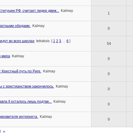
титуции РФ, считает лидер движ...
Kalmay
1
латными обедами.
Kalmay
0
ведут во всех школах
tetraksis
[
1
2
3
…
6
]
54
д мира
Kalmay
0
 Крестный путь по Риге.
Kalmay
0
 с христианством закончилось.
Kalmay
0
вла II осталось лишь подтве...
Kalmay
0
окровителя интернета.
Kalmay
0
3
»