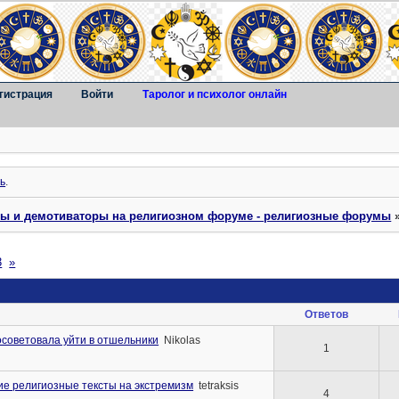
гистрация
Войти
Таролог и психолог онлайн
ь
.
ты и демотиваторы на религиозном форуме - религиозные форумы
3
»
Ответов
осоветовала уйти в отшельники
Nikolas
1
е религиозные тексты на экстремизм
tetraksis
4