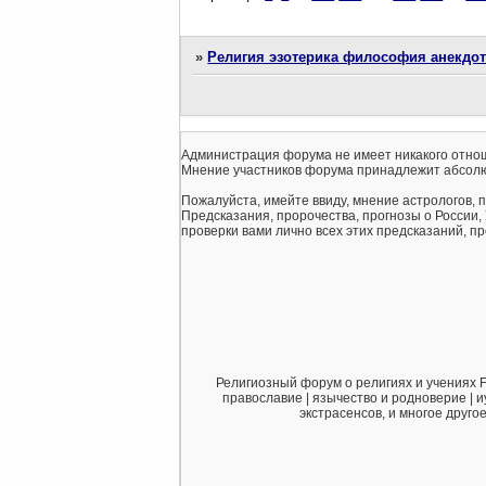
»
Религия эзотерика философия анекдо
Администрация форума не имеет никакого отнош
Мнение участников форума принадлежит абсолю
Пожалуйста, имейте ввиду, мнение астрологов, 
Предсказания, пророчества, прогнозы о России,
проверки вами лично всех этих предсказаний, про
Религиозный форум о религиях и учениях F
православие | язычество и родноверие | и
экстрасенсов, и многое друго