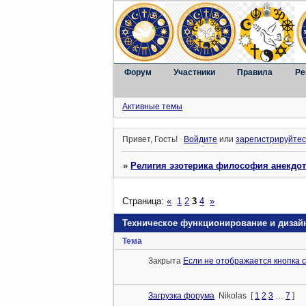
Форум
Участники
Правила
Ре
Активные темы
Привет, Гость!
Войдите
или
зарегистрируйтес
»
Религия эзотерика философия анекдо
Страница:
«
1
2
3
4
»
Техническое функционирование и дизай
Тема
Закрыта
Если не отображается кнопка 
Загрузка форума
Nikolas
[
1
2
3
…
7
]