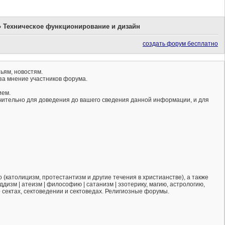
»
Техническое функционирование и дизайн
создать форум бесплатно
ьям, новостям.
за мнение участников форума.
ием.
ючительно для доведения до вашего сведения данной информации, и для
(католицизм, протестантизм и другие течения в христианстве), а также
ддизм | атеизм | философию | сатанизм | эзотерику, магию, астрологию,
о сектах, сектоведении и сектоведах. Религиозные форумы.