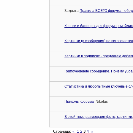
Закрыта
Правила ВСЕГО форума - обсуж
Кнопки и баннеры для форума, смайли
Картинки (в сообщения) не вставляются 
Картинки в подписях - предлагаю добав
Remove/delete сообщение. Почему убр
Статистика и любопытные ключевые сл
Приколы форума
Nikolas
В этой теме размещаем фото, картинки
Страница:
«
1
2
3
4
»