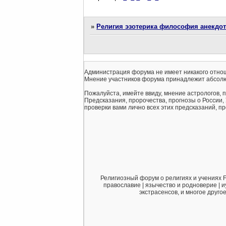
»
Религия эзотерика философия анекдо
Администрация форума не имеет никакого отнош
Мнение участников форума принадлежит абсолю
Пожалуйста, имейте ввиду, мнение астрологов, 
Предсказания, пророчества, прогнозы о России,
проверки вами лично всех этих предсказаний, про
Религиозный форум о религиях и учениях F
православие | язычество и родноверие | и
экстрасенсов, и многое друго