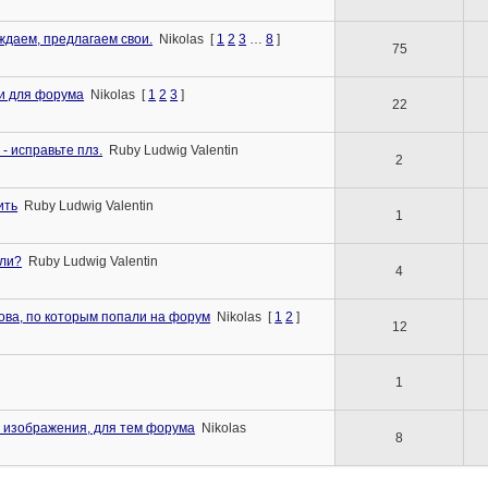
даем, предлагаем свои.
Nikolas
[
1
2
3
…
8
]
75
ки для форума
Nikolas
[
1
2
3
]
22
- исправьте плз.
Ruby Ludwig Valentin
2
ить
Ruby Ludwig Valentin
1
али?
Ruby Ludwig Valentin
4
ова, по которым попали на форум
Nikolas
[
1
2
]
12
1
, изображения, для тем форума
Nikolas
8