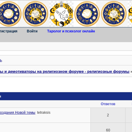
гистрация
Войти
Таролог и психолог онлайн
ь
.
ты и демотиваторы на религиозном форуме - религиозные форумы
н
Ответов
создания Новой темы
tetraksis
2
60