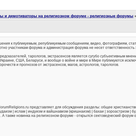
ты и демотиваторы на религиозном форуме - религиозные форумы
ения к публикуемым, републикуемым сообщениям, видео, фотографиям, стат
тно участникам форума и администрация форума не несет ответственность 
предсказателей, тарологов, экстрасенсов является сугубо субъективным мнен
 Украине, США, Беларуси, и вообще о войне и мире в Мире публикуются искл
рочеств и прогнозов от экстрасенсов, магов, астрологов, тарологов.
orumReligions.ru представляет для обсуждения разделы: общее христианство 
удаизм | ислам | индуизм и вайшнавизм (кришнаизм) | бахаи | зороастризм | бу
е. А также новинка на религиозном форуме - открылся сектоведческий форум 