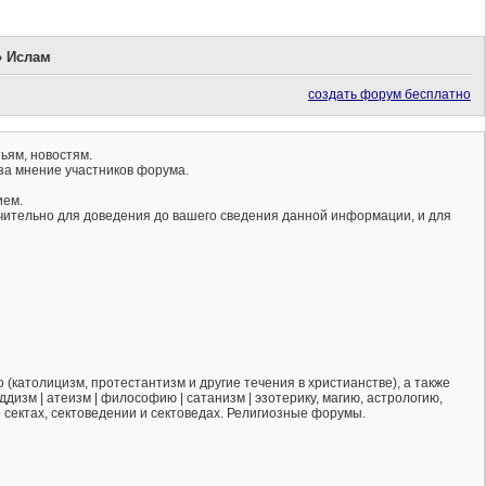
»
Ислам
создать форум бесплатно
ьям, новостям.
за мнение участников форума.
ием.
ючительно для доведения до вашего сведения данной информации, и для
(католицизм, протестантизм и другие течения в христианстве), а также
ддизм | атеизм | философию | сатанизм | эзотерику, магию, астрологию,
о сектах, сектоведении и сектоведах. Религиозные форумы.