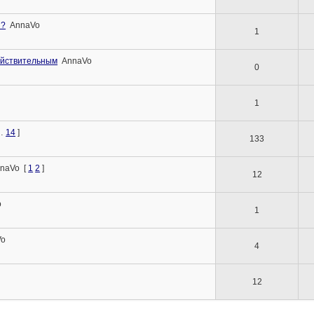
я?
AnnaVo
1
ействительным
AnnaVo
0
1
…
14
]
133
naVo
[
1
2
]
12
o
1
Vo
4
12