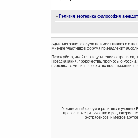
»
Религия эзотерика философия анекдо
Администрация форума не имеет никакого отнош
Мнение участников форума принадлежит абсолю
Пожалуйста, имейте ввиду, мнение астрологов, 
Предсказания, пророчества, прогнозы о России,
проверки вами лично всех этих предсказаний, про
Религиозный форум о религиях и учениях F
православие | язычество и родноверие | и
экстрасенсов, и многое друго