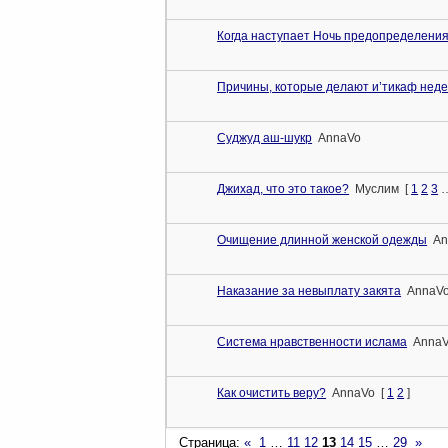
Когда наступает Ночь предопределени
Причины, которые делают и’тикаф нед
Суджуд аш-шукр
AnnaVo
Джихад, что это такое?
Муслим
[
1
2
3
Очищение длинной женской одежды
An
Наказание за невыплату закята
AnnaV
Система нравственности ислама
Anna
Как очистить веру?
AnnaVo
[
1
2
]
Страница:
«
1
…
11
12
13
14
15
…
29
»