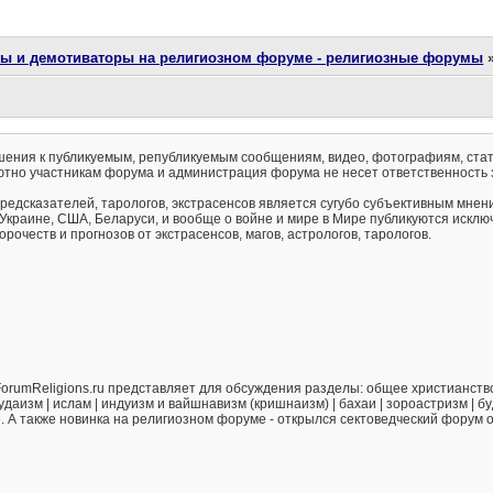
ты и демотиваторы на религиозном форуме - религиозные форумы
ения к публикуемым, републикуемым сообщениям, видео, фотографиям, стат
тно участникам форума и администрация форума не несет ответственность 
предсказателей, тарологов, экстрасенсов является сугубо субъективным мнен
 Украине, США, Беларуси, и вообще о войне и мире в Мире публикуются искл
рочеств и прогнозов от экстрасенсов, магов, астрологов, тарологов.
orumReligions.ru представляет для обсуждения разделы: общее христианство 
удаизм | ислам | индуизм и вайшнавизм (кришнаизм) | бахаи | зороастризм | бу
е. А также новинка на религиозном форуме - открылся сектоведческий форум 