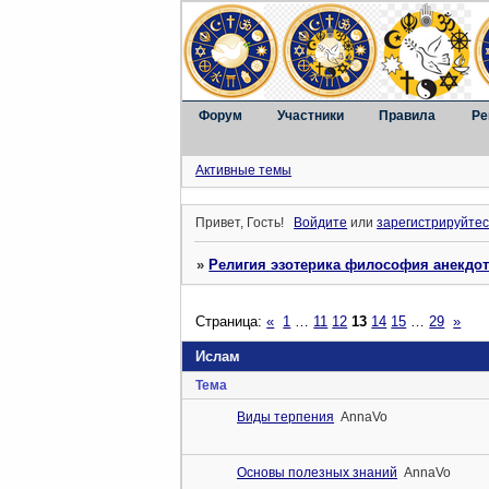
Форум
Участники
Правила
Ре
Активные темы
Привет, Гость!
Войдите
или
зарегистрируйтес
»
Религия эзотерика философия анекдо
Страница:
«
1
…
11
12
13
14
15
…
29
»
Ислам
Тема
Виды терпения
AnnaVo
Основы полезных знаний
AnnaVo