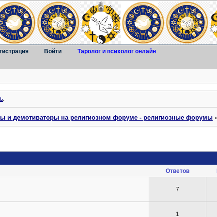
гистрация
Войти
Таролог и психолог онлайн
ь
.
ты и демотиваторы на религиозном форуме - религиозные форумы
Ответов
7
1