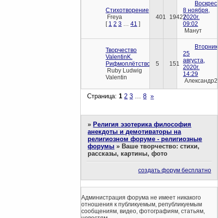
Воскрес
Стихотворение
8 ноября,
Freya
401
19427
2020г.
[
1
2
3
…
41
]
09:02
Манут
Вторник
Творчество
25
ValentinK.
августа,
Рифмоплётство.
5
151
2020г.
Ruby Ludwig
14:29
Valentin
Александр2
Страница:
1
2
3
…
8
»
»
Религия эзотерика философия
анекдоты и демотиваторы на
религиозном форуме - религиозные
форумы
»
Ваше творчество: стихи,
рассказы, картины, фото
создать форум бесплатно
Администрация форума не имеет никакого
отношения к публикуемым, републикуемым
сообщениям, видео, фотографиям, статьям,
новостям.