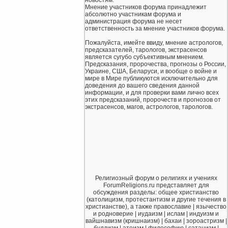
Мнение участников форума принадлежит
абсолютно участникам форума и
администрация форума не несет
ответственность за мнение участников форума.
Пожалуйста, имейте ввиду, мнение астрологов,
предсказателей, тарологов, экстрасенсов
является сугубо субъективным мнением.
Предсказания, пророчества, прогнозы о России,
Украине, США, Беларуси, и вообще о войне и
мире в Мире публикуются исключительно для
доведения до вашего сведения данной
информации, и для проверки вами лично всех
этих предсказаний, пророчеств и прогнозов от
экстрасенсов, магов, астрологов, тарологов.
Религиозный форум о религиях и учениях
ForumReligions.ru представляет для
обсуждения разделы: общее христианство
(католицизм, протестантизм и другие течения в
христианстве), а также православие | язычество
и родноверие | иудаизм | ислам | индуизм и
вайшнавизм (кришнаизм) | бахаи | зороастризм |
буддизм | атеизм | философию | сатанизм |