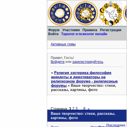
Форум
Участники
Правила
Регистрация
Войти
Таролог и психолог онлайн
Активные темы
Привет, Гость!
Войдите
или
зарегистрируйтесь
.
»
Религия эзотерика философия
анекдоты и демотиваторы на
религиозном форуме - религиозные
форумы
»
Ваше творчество: стихи,
рассказы, картины, фото
Страница:
1
2
3
…
8
»
Ваше творчество: стихи, рассказы,
картины, фото
Последнее