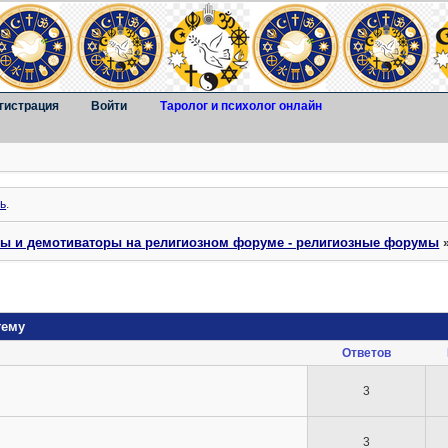
гистрация
Войти
Таролог и психолог онлайн
ь
.
ты и демотиваторы на религиозном форуме - религиозные форумы
тему
Ответов
3
3