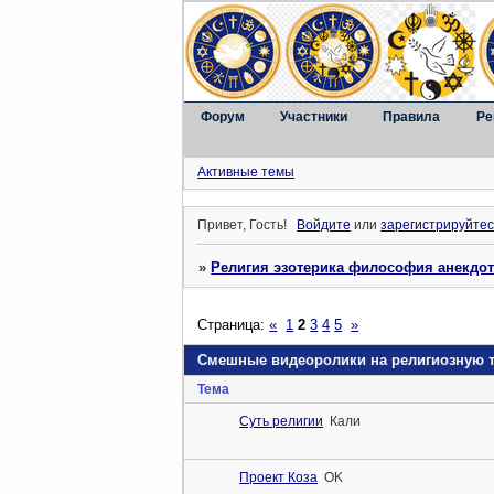
Форум
Участники
Правила
Ре
Активные темы
Привет, Гость!
Войдите
или
зарегистрируйтес
»
Религия эзотерика философия анекдо
Страница:
«
1
2
3
4
5
»
Смешные видеоролики на религиозную 
Тема
Суть религии
Кали
Проект Коза
OK