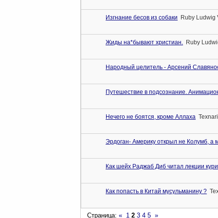
Изгнание бесов из собаки
Ruby Ludwig 
Жиды на*бывают христиан.
Ruby Ludwig
Народный целитель - Арсений Славянос
Путешеcтвие в подcознание. Анимациo
Нечего не боятся, кроме Аллаха
Texnar
Эрдоган- Америку открыл не Колумб, а
Как шейх Раджаб Диб читал лекции кур
Как попасть в Китай мусульманину ?
Te
Страница:
«
1
2
3
4
5
»