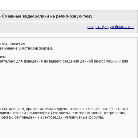
»
Смешные видеоролики на религиозную тему
создать форум бесплатно
ьям, новостям.
за мнение участников форума.
ием.
ючительно для доведения до вашего сведения данной информации, и для
(католицизм, протестантизм и другие течения в христианстве), а также
ддизм | атеизм | философию | сатанизм | эзотерику, магию, астрологию,
о сектах, сектоведении и сектоведах. Религиозные форумы.