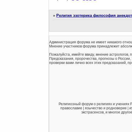
»
Религия эзотерика философия анекдо
Администрация форума не имеет никакого отнош
Мнение участников форума принадлежит абсолю
Пожалуйста, имейте ввиду, мнение астрологов, 
Предсказания, пророчества, прогнозы о России,
проверки вами лично всех этих предсказаний, про
Религиозный форум о религиях и учениях F
православие | язычество и родноверие | и
экстрасенсов, и многое друго