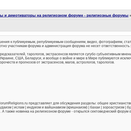
ты и демотиваторы на религиозном форуме - религиозные форумы
ения к публикуемым, републикуемым сообщениям, видео, фотографиям, стат
тно участникам форума и администрация форума не несет ответственность 
предсказателей, тарологов, экстрасенсов является сугубо субъективным мнен
 Украине, США, Беларуси, и вообще о войне и мире в Мире публикуются искл
рочеств и прогнозов от экстрасенсов, магов, астрологов, тарологов.
orumReligions.ru представляет для обсуждения разделы: общее христианство 
удаизм | ислам | индуизм и вайшнавизм (кришнаизм) | бахаи | зороастризм | бу
е. А также новинка на религиозном форуме - открылся сектоведческий форум 