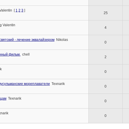
Valentin
[
1
2
3
]
25
 Valentin
4
вятский - лечение эквалайзером
Nikolas
0
нный фильм.
chell
2
ik
0
 мусульманские мореплаватели
Texnarik
0
ицам
Texnarik
0
xnarik
0