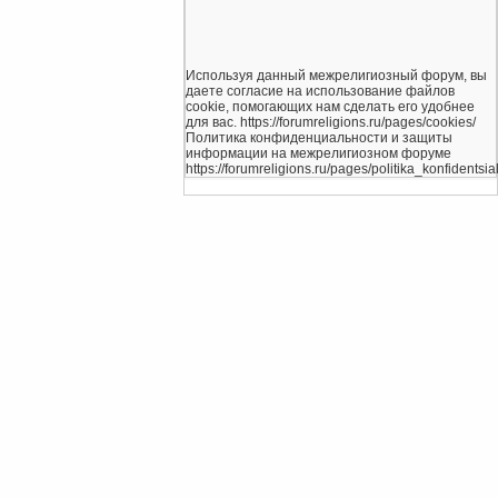
Используя данный межрелигиозный форум, вы
даете согласие на использование файлов
cookie, помогающих нам сделать его удобнее
для вас. https://forumreligions.ru/pages/cookies/
Политика конфиденциальности и защиты
информации на межрелигиозном форуме
https://forumreligions.ru/pages/politika_konfidentsial