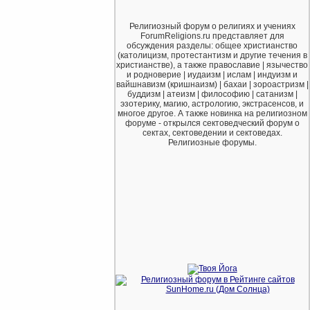
Религиозный форум о религиях и учениях
ForumReligions.ru представляет для
обсуждения разделы: общее христианство
(католицизм, протестантизм и другие течения в
христианстве), а также православие | язычество
и родноверие | иудаизм | ислам | индуизм и
вайшнавизм (кришнаизм) | бахаи | зороастризм |
буддизм | атеизм | философию | сатанизм |
эзотерику, магию, астрологию, экстрасенсов, и
многое другое. А также новинка на религиозном
форуме - открылся сектоведческий форум о
сектах, сектоведении и сектоведах.
Религиозные форумы.