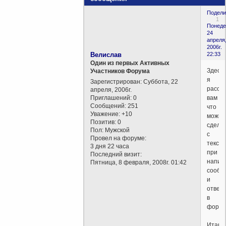
Подели
1
Понеде
24
апреля
2006г.
Велислав
22:33
Один из первых Активных
Здесь
Участников Форума
я
Зарегистрирован
: Суббота, 22
расск
апреля, 2006г.
Приглашений:
0
вам
Сообщений:
251
что
Уважение:
+10
можно
Позитив:
0
сдела
Пол:
Мужской
с
Провел на форуме:
текст
3 дня 22 часа
при
Последний визит:
напис
Пятница, 8 февраля, 2008г. 01:42
сообщ
и
ответ
в
форум
Итак,