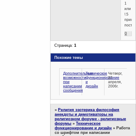
1
или
!.5
прихо
посто
0
Страница:
1
Похожие темы
Дополнительные
Техническое
Четверг,
возможности
функционирование
27
при
и
апреля,
написании
дизайн
2006г.
сообщения
»
Религия эзотерика философия
анекдоты и демотиваторы на
религиозном форуме - религиозные
форумы
»
Техническое
функционирование и дизайн
»
Работа
со шрифтом при написании