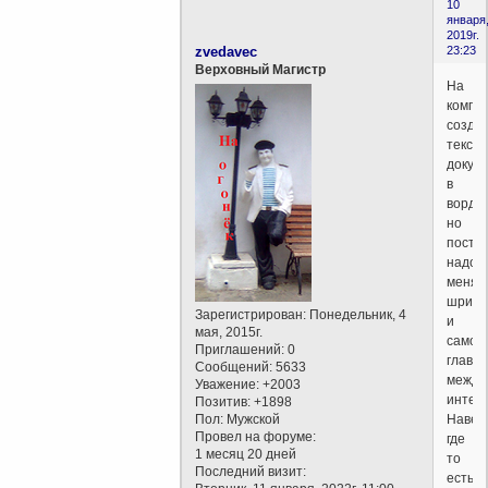
10
января
2019г.
zvedavec
23:23
Верховный Магистр
На
компе
созда
текст
докум
в
ворде
но
посто
надо
менят
шриф
Зарегистрирован
: Понедельник, 4
и
мая, 2015г.
самое
Приглашений:
0
главн
Сообщений:
5633
между
Уважение:
+2003
интерв
Позитив:
+1898
Пол:
Мужской
Навер
Провел на форуме:
где
1 месяц 20 дней
то
Последний визит:
есть