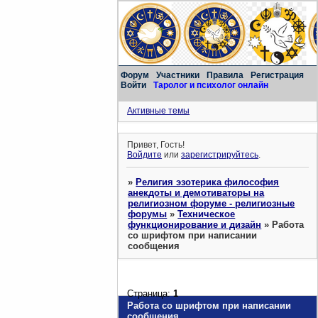
Форум
Участники
Правила
Регистрация
Войти
Таролог и психолог онлайн
Активные темы
Привет, Гость!
Войдите
или
зарегистрируйтесь
.
»
Религия эзотерика философия
анекдоты и демотиваторы на
религиозном форуме - религиозные
форумы
»
Техническое
функционирование и дизайн
»
Работа
со шрифтом при написании
сообщения
Страница:
1
Работа со шрифтом при написании
сообщения