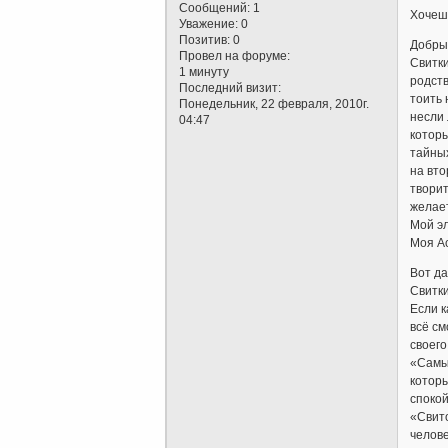
Сообщений:
1
Хочешь
Уважение:
0
Позитив:
0
Добрый
Провел на форуме:
Свитки
1 минуту
родств
Последний визит:
тоить 
Понедельник, 22 февраля, 2010г.
несли 
04:47
которы
тайных
на вто
творит
желает
Мой эл
Моя А
Вот да
Свитк
Если к
всё см
своего
«Самый
которы
спокой
«Свито
челове