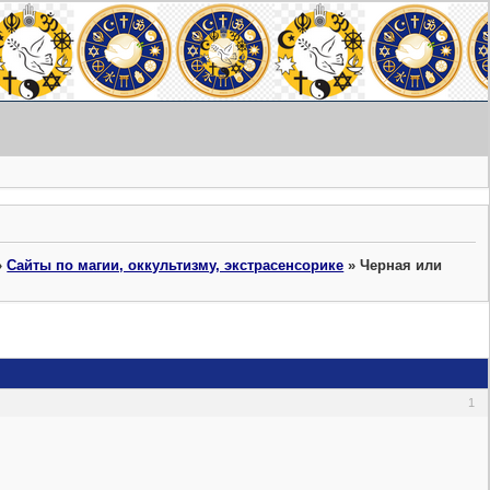
»
Сайты по магии, оккультизму, экстрасенсорике
»
Черная или
1