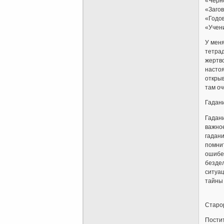
«Черн
«Загов
«Годо
«Учен
У меня
тетрад
жертво
настоя
открыв
там оч
Гадан
Гадани
важное
гадани
помнит
ошибет
бездел
ситуац
тайны
Старор
Постит