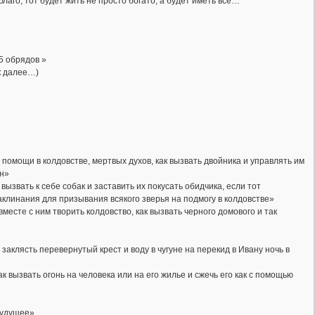
лаго, тот будет жить не просто богато, а будет иметь все…
5 обрядов »
к далее…)
помощи в колдовстве, мертвых духов, как вызвать двойника и управлять им
ун»
ызвать к себе собак и заставить их покусать обидчика, если тот
заклинания для призывания всякого зверья на подмогу в колдовстве»
вместе с ним творить колдовство, как вызвать черного домового и так
 заклясть перевернутый крест и воду в чугуне на перекид в Ивану ночь в
к вызвать огонь на человека или на его жилье и сжечь его как с помощью
будущее»