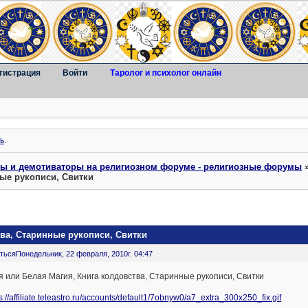
гистрация
Войти
Таролог и психолог онлайн
ь
.
ты и демотиваторы на религиозном форуме - религиозные форумы
ные рукописи, Свитки
тва, Старинные рукописи, Свитки
ться
Понедельник, 22 февраля, 2010г. 04:47
 или Белая Магия, Книга колдовства, Старинные рукописи, Свитки