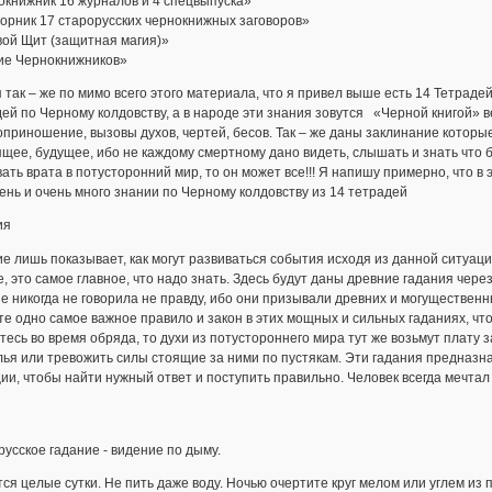
окнижник 16 журналов и 4 спецвыпуска»
орник 17 старорусских чернокнижных заговоров»
вой Щит (защитная магия)»
ие Чернокнижников»
 так – же по мимо всего этого материала, что я привел выше есть 14 Тетрад
ей по Черному колдовству, а в народе эти знания зовутся «Черной книгой» в
приношение, вызовы духов, чертей, бесов. Так – же даны заклинание котор
щее, будущее, ибо не каждому смертному дано видеть, слышать и знать что бы
ать врата в потусторонний мир, то он может все!!! Я напишу примерно, что в э
ень и очень много знании по Черному колдовству из 14 тетрадей
ия
е лишь показывает, как могут развиваться события исходя из данной ситуации
, это самое главное, что надо знать. Здесь будут даны древние гадания чер
е никогда не говорила не правду, ибо они призывали древних и могущественных
е одно самое важное правило и закон в этих мощных и сильных гаданиях, чт
есь во время обряда, то духи из потустороннего мира тут же возьмут плату 
ья или тревожить силы стоящие за ними по пустякам. Эти гадания предназн
ии, чтобы найти нужный ответ и поступить правильно. Человек всегда мечтал
усское гадание - видение по дыму.
ся целые сутки. Не пить даже воду. Ночью очертите круг мелом или углем из