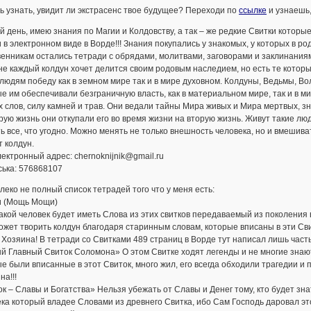
 узнать, увидит ли экстрасенс твое будущее? Переходи по
ссылке
и узнаешь,
 день, имею знания по Магии и Колдовству, а так – же редкие Свитки которы
 в электронном виде в Ворде!!! Знания покупались у знакомых, у которых в р
енникам остались тетради с обрядами, молитвами, заговорами и заклинаниями
не каждый колдун хочет делится своим родовым наследием, но есть те котор
людям победу как в земном мире так и в мире духовном. Колдуны, Ведьмы, В
е им обеспечивали безграничную власть, как в материальном мире, так и в м
 слов, силу камней и трав. Они ведали тайны Мира живых и Мира мертвых, з
рую жизнь они откупали его во время жизни на вторую жизнь. Живут такие лю
ь все, что угодно. Можно менять не только внешность человека, но и вмешив
 колдун.
ектронный адрес: chernoknijnik@gmail.ru
ська: 576868107
леко не полный список тетрадей того что у меня есть:
и (Мощь Мощи)
акой человек будет иметь Слова из этих свитков передаваемый из поколения в 
ожет творить колдун благодаря старинным словам, которые вписаны в эти Сви
 Хозяина! В тетради со Свитками 489 страниц в Ворде тут написал лишь часть
 Главный Свиток Соломона» О этом Свитке ходят легенды и не многие знают 
е были вписанные в этот Свиток, много жил, его всегда обходили трагедии и 
на!!!
к – Славы и Богатства» Нельзя убежать от Славы и Денег тому, кто будет зн
ка который владее Словами из древнего Свитка, ибо Сам Господь даровал эт