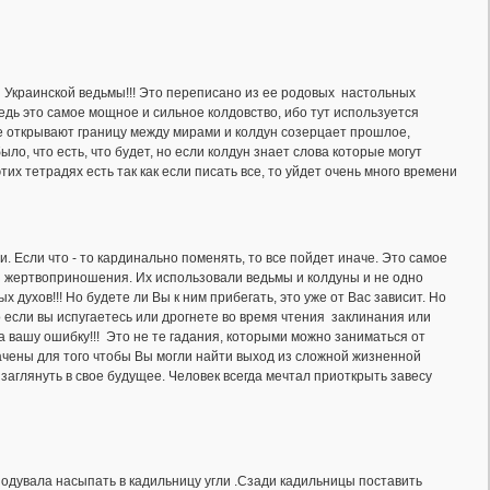
ей Украинской ведьмы!!! Это переписано из ее родовых настольных
едь это самое мощное и сильное колдовство, ибо тут используется
ые открывают границу между мирами и колдун созерцает прошлое,
ло, что есть, что будет, но если колдун знает слова которые могут
тих тетрадях есть так как если писать все, то уйдет очень много времени
. Если что - то кардинально поменять, то все пойдет иначе. Это самое
ез жертвоприношения. Их использовали ведьмы и колдуны и не одно
 духов!!! Но будете ли Вы к ним прибегать, это уже от Вас зависит. Но
о если вы испугаетесь или дрогнете во время чтения заклинания или
за вашу ошибку!!! Это не те гадания, которыми можно заниматься от
ачены для того чтобы Вы могли найти выход из сложной жизненной
 заглянуть в свое будущее. Человек всегда мечтал приоткрыть завесу
 подувала насыпать в кадильницу угли .Сзади кадильницы поставить