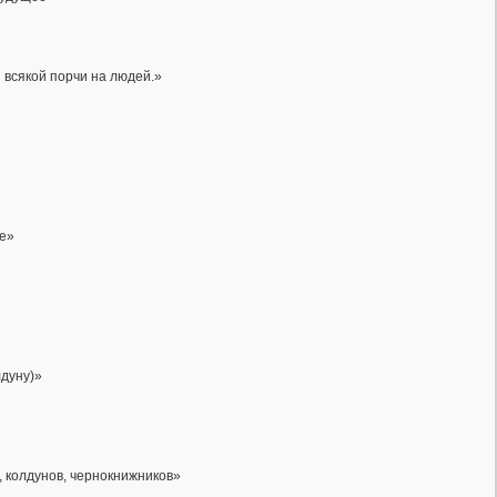
 всякой порчи на людей.»
ое»
лдуну)»
, колдунов, чернокнижников»