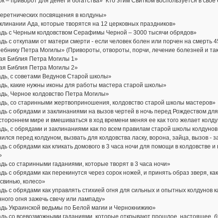
к – приворот для денег и богатства» Кто этим Свитком воспользуется в свое б
Веретнических посвящения в колдуны»
клинании Ада, которые творятся на 12 церковных праздников»
адь с Черным колдовством Серафимы Черной – 3000 тысячи обрядов»
дь с откупами от матери смерти - если человек болен или порчен на смерть 4
ебнику Петра Могилы» (Привороты, отвороты, порчи, лечение болезней и та
ая Библия Петра Могилы 1»
ая Библия Петра Могилы 2»
адь, с советами Ведунов Старой школы»
дь, какие нужны иконы для работы мастера старой школы»
адь, Черное колдовство Петра Могилы»
адь, со старинными жертвоприношения, колдовство старой школы мастеров»
дь с обрядами и заклинаниями на вызов чертей в ночь перед Рождеством для 
стороннем мире и вмешиваться в ход времени меняя ее как того желает колд
дь, с обрядами и заклинаниями как по всем правилам старой школы колдунов в
ился перед колдуном, вызвать для колдовства ласку, ворона, зайца, вызов - 
дь с обрядами как кликать домового в 3 часа ночи для помощи в колдовстве и 
»
дь со старинными гаданиями, которые творят в 3 часа ночи»
дь с обрядами как перекинутся через сорок ножей, и принять образ зверя, как
 свинью, колесо»
дь с обрядами как управлять стихией огня для сильных и опытных колдунов ка
ного огня зажечь свечу или лампаду»
адь Украинской ведьмы по Белой магии и Чернокнижию»
адь со всевозможными гаданиями, которые открывают прошлое, настоящее, 