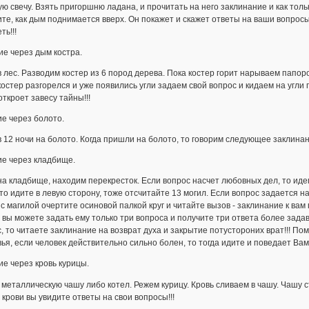
ю свечу. Взять пригоршню ладана, и прочитать на него заклинание и как тол
те, как дым поднимается вверх. Он покажет и скажет ответы на ваши вопросы
ть!!!
е через дым костра.
 лес. Разводим костер из 6 пород дерева. Пока костер горит нарываем папор
костер разгорелся и уже появились угли задаем свой вопрос и кидаем на угли 
откроет завесу тайны!!!
е через болото.
 12 ночи на болото. Когда пришли на болото, то говорим следующее заклин
ие через кладбище.
а кладбище, находим перекресток. Если вопрос насчет любовных дел, то иде
 то идите в левую сторону, тоже отсчитайте 13 могил. Если вопрос задается н
с магилой очертите осиновой палкой круг и читайте вызов - заклинание к вам 
 вы можете задать ему только три вопроса и получите три ответа более задав
, то читаете заклинание на возврат духа и закрытие потустороних врат!!! П
ья, если человек действительно сильно болен, то тогда идите и поведает Вам
е через кровь курицы.
металлическую чашу либо котел. Режем курицу. Кровь сливаем в чашу. Чашу с
 крови вы увидите ответы на свои вопросы!!!