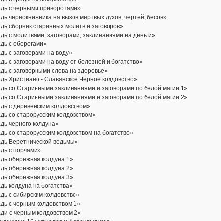
адь с черными приворотами»
дь чернокнижника на вызов мертвых духов, чертей, бесов»
дь сборник старинных молитв и заговоров»
дь с молитвами, заговорами, заклинаниями на деньги»
дь с оберегами»
дь с заговорами на воду»
дь с заговорами на воду от болезней и богатство»
дь с заговорными слова на здоровье»
дь Христиано - Славянское Черное колдовство»
дь со Старинными заклинаниями и заговорами по белой магии 1»
дь со Старинными заклинаниями и заговорами по белой магии 2»
дь с деревенским колдовством»
дь со старорусским колдовством»
дь черного колдуна»
дь со старорусским колдовством на богатство»
адь Веретнической ведьмы»
адь с порчами»
адь обережная колдуна 1»
адь обережная колдуна 2»
адь обережная колдуна 3»
дь колдуна на богатства»
дь с сибирским колдовство»
дь с черным колдовством 1»
ди с черным колдовством 2»