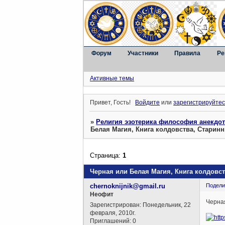
Форум
Участники
Правила
Ре
Активные темы
Привет, Гость!
Войдите
или
зарегистрируйтес
»
Религия эзотерика философия анекдо
Белая Магия, Книга колдовства, Старин
Страница:
1
Черная или Белая Магия, Книга колдовс
chernoknijnik@gmail.ru
Подели
Неофит
Черная
Зарегистрирован
: Понедельник, 22
февраля, 2010г.
Приглашений:
0