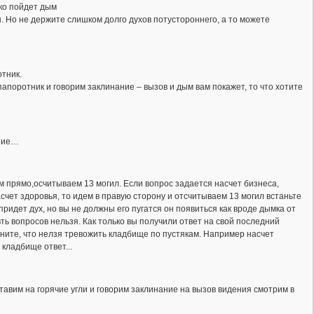
ько пойдет дым
. Но не держите слишком долго духов потустороннего, а то можете
отник.
папоротник и говорим заклинание – вызов и дым вам покажет, то что хотите
ание…
м прямо,осчитываем 13 могил. Если вопрос задается насчет бизнеса,
асчет здоровья, то идем в правую сторону и отсчитываем 13 могил встаньте
придет дух, но вы не должны его пугатся он появиться как вроде дымка от
ть вопросов нельзя. Как только вы получили ответ на свой последний
омните, что нелзя тревожить кладбище по пустякам. Например насчет
 кладбище ответ...
тавим на горячие угли и говорим заклинание на вызов видения смотрим в