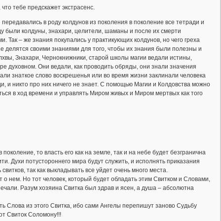
 что тебе предскажет экстрасенс.
е передавались в роду колдунов из поколения в поколение все тетради и
оду были колдуны, знахари, целители, шаманы и после их смерти
. Так – же знания покупались у практикующих колдунов, но чего греха
ые делятся своими знаниями для того, чтобы их знания были полезны и
олхвы, Знахари, Чернокнижники, старой школы магии ведали истины,
ире духовном. Они ведали, как проводить обряды, они знали значения
нали знаткое слово воскрешенья или во время жизни заклинали человека
ди, и никто про них ничего не знает. С помощью Магии и Колдовства можно
аться в ход времени и управлять Миром живых и Миром мертвых как того
поколение, то власть его как на земле, так и на небе будет безгранична
ти. Духи потустороннего мира будут служить, и исполнять приказания
 свитков, так как выкладывать все уйдет очень много места.
о нем. Но тот человек, который будет обладать этим Свитком и Словами,
печали. Разум хозяина Свитка был здрав и ясен, а душа – абсолютна
ать Слова из этого Свитка, ибо сами Ангелы перепишут заново Судьбу
от Свиток Соломону!!!