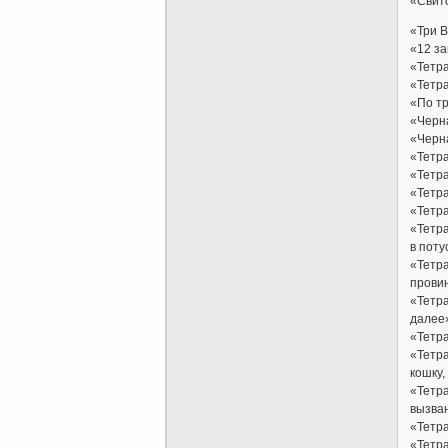
«Свито
«Три 
«12 за
«Тетр
«Тетра
«По тр
«Черн
«Черн
«Тетр
«Тетра
«Тетр
«Тетр
«Тетра
в поту
«Тетра
провин
«Тетра
далее
«Тетра
«Тетра
кошку,
«Тетра
вызван
«Тетр
«Тетр