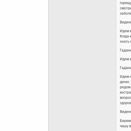
горящу
смотри
заболе
Видени
Идем в
Когда 
знать 
Гадани
Идем в
Гадан
Идем н
денег,
рядом 
костра
вопрос
здоров
Видени
Берем 
чашу в