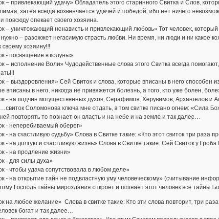
к – привлекающий удачу» Обладатель этого старинного Свитка и Слов, котор
имая, затея всегда возвенчается удачей и победой, ибо нет ничего невозможн
 и повсюду опекает своего хозяина.
к – уничтожающий ненависть и привлекающий любовь» Тот человек, который 
 нужно – разожжет негасимую страсть любви. Ни время, ни люди и ни какое ко
 своему хозяину!!!
к - посвящение в колуны»
к – исполнение Воли» Чудодейственные слова этого Свитка всегда помогают,
ть!!!
к – выздоровления» Сей Свиток и слова, которые вписаны в него способен из
е вписаны в него, никогда не привяжется болезнь, а того, кто уже болен, болез
к - на подчин могущественных духов, Серафимов, Херувимов, Архангелов и А
 …свиток Соломонова ключа мне отдать, в том свитке писано огнем: «Сила Бож
ней повторять то познает он власть и на небе и на земле и так далее…
ок - неперебиваемый оберег»
к - на счастливую судьбу» Слова в Свитке такие: «Кто этот свиток три раза п
к - на долгую и счастливую жизнь» Слова в Свитке такие: Сей Свиток у Гроб
к - на продление жизни»
к - для силы духа»
к - чтобы удача сопутствовала в любом деле»
к - на открытие тайн не подвластную уму человеческому» (считывание информ
тому Господь тайны мироздания откроет и познает этот человек все тайны Б
к на любое желание» Слова в свитке такие: Кто эти слова повторит, три раз
еловек богат и так далее…