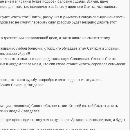
ые в нем вписанны будет подобен баловню судьбы. Всякая, даже
ого для того, кто привлечет к себе силу древнего Свитка, чья милость
будет иметь этот Свиток, разрушит и уничтожит самую сильную ненависть,
лдовство не смогут перебить силу, которую будет незримо дарить этот
 а достижении поставленной цели, и никто ничто не сможет этому
живанию любой болезни. К тому, кто обладает этим Свитком и словами,
нь вскоре уйдет!!!
нгелов, этот свиток своего рода ключ царя Соломона» Слова в Свитке
ья в каждом слове моем, Кто сии слова станет читать, сорок раз семьдесят
рочтет, тот свою судьбу в серебро и злато оденет и так далее…
а Божия Списан и так далее…
ации с человека) Слова в Свитке такие: Кто сей святой Свиток читать
ожьих людей и так далее…
а по три проговорит к тому человеку пошлю Архангела исполнителя, и будет