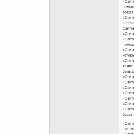
«Свито
немысл
всегда
«Свито
а если
Свиток
«Свито
«Свито
помеша
«Свито
которы
«Свито
такие:
семь д
«Свит
«Свито
«Свито
«Свито
«Свито
«Свито
«Свито
будет 
«Свито
этот ч