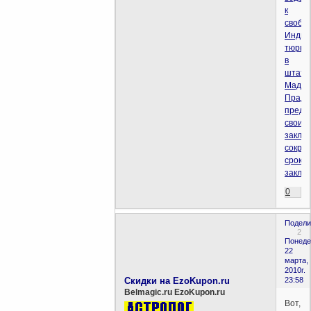
к
свобо
Индий
тюрьм
в
штате
Мадхь
Прад
предл
своим
заклю
сократ
срок
заклю
0
Подели
2
Понеде
22
марта,
2010г.
Скидки на EzoKupon.ru
23:58
Belmagic.ru EzoKupon.ru
Вот,