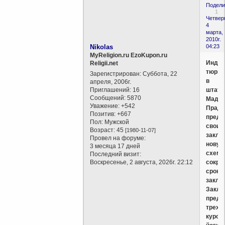
Подели
1
Четверг
4
марта,
2010г.
Nikolas
04:23
MyReligion.ru EzoKupon.ru
Индий
Religii.net
тюрь
Зарегистрирован
: Суббота, 22
в
апреля, 2006г.
Приглашений:
16
штате
Сообщений:
5870
Мадх
Уважение:
+542
Прад
Позитив:
+667
предл
Пол:
Мужской
своим
Возраст:
45
[1980-11-07]
закл
Провел на форуме:
новую
3 месяца 17 дней
схему
Последний визит:
Воскресенье, 2 августа, 2026г. 22:12
сокра
срока
заклю
Закл
предл
трехм
курсы