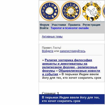
Форум
Участники
Правила
Регистрация
Войти
Таролог и психолог онлайн
Активные темы
Привет, Гость!
Войдите
или
зарегистрируйтесь
.
»
Религия эзотерика философия
анекдоты и демотиваторы на
религиозном форуме - религиозные
форумы
»
Общерелигиозные новости
и события
»
В тюрьмах Индии ввели
йогу для тех, кто хочет сократить срок
Страница:
1
В тюрьмах Индии ввели йогу для тех,
кто хочет сократить срок