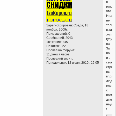
я
рад,
что
Индия
не
только
Зарегистрирован
: Среда, 18
ноября, 2009г.
выдел
Приглашений:
0
экспр
Сообщений:
2043
гуру
Уважение:
+45
на
Позитив:
+229
Запад,
Провел на форуме:
но
11 дней 7 часов
и в
Последний визит:
своей
Понедельник, 12 июля, 2010г. 16:05
стран
пытае
вправ
людям
мозги
с
помо
духов
науки
!
0