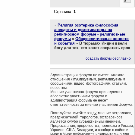
Страница:
1
»
Религия эзотерика философия
анекдоты и демотиваторы на
религиозном форуме - религиозные
форумы
»
Общерелигиозные новости
и события
»
В тюрьмах Индии ввели
йогу для тех, кто хочет сократить срок
создать форум бесплатно
Администрация форума не имеет никакого
отношения к публикуемым, републикуемым
сообщениям, видео, фотографиям, статьям,
новостям.
Мнение участников форума принадлежит
абсолютно участникам форума и
администрация форума не несет
ответственность за мнение участников форума.
Пожалуйста, имейте ввиду, мнение астрологов,
предсказателей, тарологов, экстрасенсов
является сугубо субъективным мнением.
Предсказания, пророчества, прогнозы о России,
Украине, США, Беларуси, и вообще о войне и
мире в Мире публикуются исключительно для