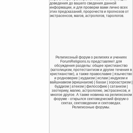
доведения до вашего сведения данной
информации, и для проверки вами лично всех
этих предсказаний, пророчеств и прогнозов от
экстрасенсов, магов, астрологов, тарологов.
Религиозный форум о религиях и учениях
ForumReligions.ru представляет для
обсуждения разделы: общее христианство
(католицизм, протестантизм и другие течения в
христианстве), а также православие | язычество
и родноверие | иудаизм | ислам | индуизм и
вайшнавизм (кришнаизм) | бахаи | зороастризм |
буддизм | атеизм | философию | сатанизм |
эзотерику, магию, астрологию, экстрасенсов, и
многое другое. А также новинка на религиозном
форуме - открылся сектоведческий форум о
сектах, сектоведении и сектоведах.
Религиозные форумы.