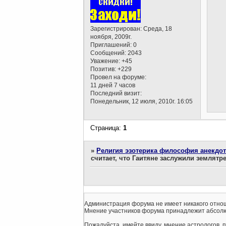
Зарегистрирован
: Среда, 18
ноября, 2009г.
Приглашений:
0
Сообщений:
2043
Уважение:
+45
Позитив:
+229
Провел на форуме:
11 дней 7 часов
Последний визит:
Понедельник, 12 июля, 2010г. 16:05
Страница:
1
»
Религия эзотерика философия анекдо
считает, что Гаитяне заслужили землятр
Администрация форума не имеет никакого отнош
Мнение участников форума принадлежит абсолю
Пожалуйста, имейте ввиду, мнение астрологов, 