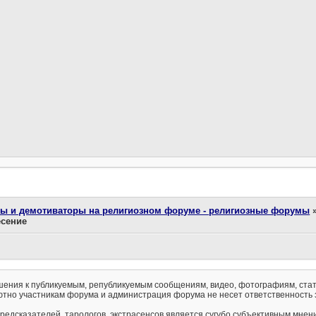
ты и демотиваторы на религиозном форуме - религиозные форумы
есение
ения к публикуемым, републикуемым сообщениям, видео, фотографиям, стат
тно участникам форума и администрация форума не несет ответственность 
предсказателей, тарологов, экстрасенсов является сугубо субъективным мнен