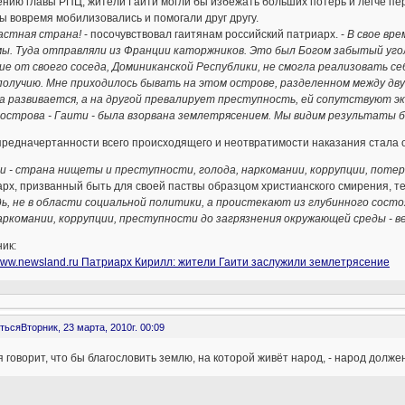
ению главы РПЦ, жители Гаити могли бы избежать больших потерь и легче п
ы вовремя мобилизовались и помогали друг другу.
астная страна!
- посочувствовал гаитянам российский патриарх. -
В свое вр
ы. Туда отправляли из Франции каторжников. Это был Богом забытый уголо
е от своего соседа, Доминиканской Республики, не смогла реализовать се
получию. Мне приходилось бывать на этом острове, разделенном между дву
а развивается, а на другой превалирует преступность, ей сопутствуют э
 острова - Гаити - была взорвана землетрясением. Мы видим результаты 
предначертанности всего происходящего и неотвратимости наказания стала 
и - страна нищеты и преступности, голода, наркомании, коррупции, поте
рх, призванный быть для своей паствы образцом христианского смирения, т
ь, не в области социальной политики, а проистекают из глубинного состоя
аркомании, коррупции, преступности до загрязнения окружающей среды - в
ик:
/www.newsland.ru Патриарх Кирилл: жители Гаити заслужили землетрясение
ться
Вторник, 23 марта, 2010г. 00:09
 говорит, что бы благословить землю, на которой живёт народ, - народ долже