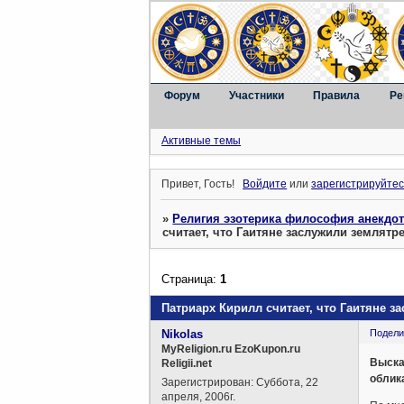
Форум
Участники
Правила
Ре
Активные темы
Привет, Гость!
Войдите
или
зарегистрируйтес
»
Религия эзотерика философия анекдо
считает, что Гаитяне заслужили землятр
Страница:
1
Патриарх Кирилл считает, что Гаитяне з
Nikolas
Подели
MyReligion.ru EzoKupon.ru
Выска
Religii.net
облик
Зарегистрирован
: Суббота, 22
апреля, 2006г.