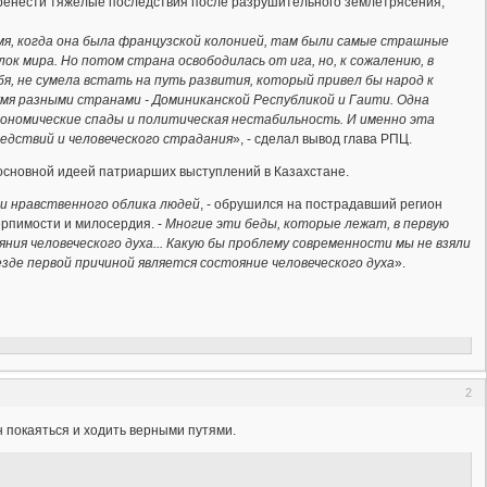
еренести тяжелые последствия после разрушительного землетрясения,
емя, когда она была французской колонией, там были самые страшные
к мира. Но потом страна освободилась от ига, но, к сожалению, в
бя, не сумела встать на путь развития, который привел бы народ к
мя разными странами - Доминиканской Республикой и Гаити. Одна
кономические спады и политическая нестабильность. И именно эта
бедствий и человеческого страдания
», - сделал вывод глава РПЦ.
основной идеей патриарших выступлений в Казахстане.
ри нравственного облика людей
, - обрушился на пострадавший регион
ерпимости и милосердия. -
Многие эти беды, которые лежат, в первую
ния человеческого духа... Какую бы проблему современности мы не взяли
езде первой причиной является состояние человеческого духа
».
2
н покаяться и ходить верными путями.