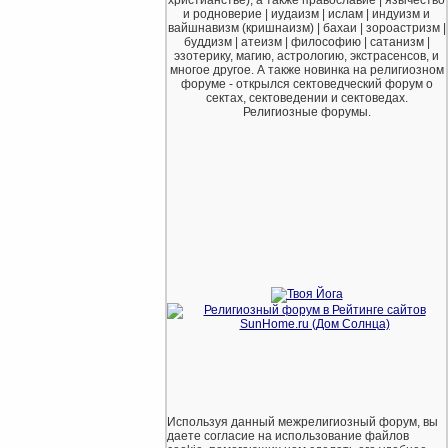
и родноверие | иудаизм | ислам | индуизм и
вайшнавизм (кришнаизм) | бахаи | зороастризм |
буддизм | атеизм | философию | сатанизм |
эзотерику, магию, астрологию, экстрасенсов, и
многое другое. А также новинка на религиозном
форуме - открылся сектоведческий форум о
сектах, сектоведении и сектоведах.
Религиозные форумы.
Используя данный межрелигиозный форум, вы
даете согласие на использование файлов