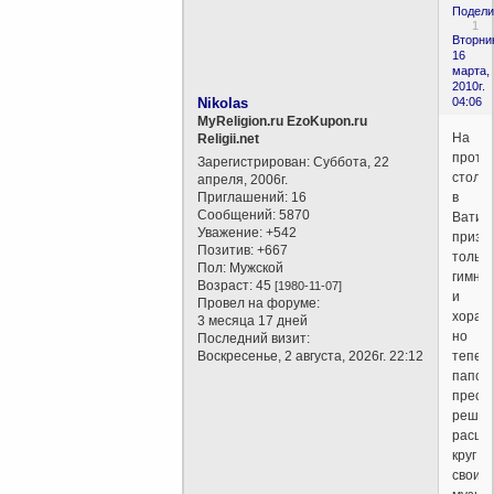
Подели
1
Вторни
16
марта,
2010г.
Nikolas
04:06
MyReligion.ru EzoKupon.ru
На
Religii.net
протя
Зарегистрирован
: Суббота, 22
столе
апреля, 2006г.
Приглашений:
16
в
Сообщений:
5870
Ватик
Уважение:
+542
призн
Позитив:
+667
только
Пол:
Мужской
гимны
Возраст:
45
[1980-11-07]
и
Провел на форуме:
хорал
3 месяца 17 дней
но
Последний визит:
Воскресенье, 2 августа, 2026г. 22:12
тепер
папск
прест
решил
расши
круг
своих