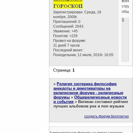
всех
структ
общес
Зарегистрирован
: Среда, 18
ноября, 2009г.
0
Приглашений:
0
Сообщений:
2043
Уважение:
+45
Позитив:
+229
Провел на форуме:
11 дней 7 часов
Последний визит:
Понедельник, 12 июля, 2010г. 16:05
Страница:
1
»
Религия эзотерика философия
анекдоты и демотиваторы на
религиозном форуме - религиозные
форумы
»
Общерелигиозные новости
и события
»
Ватикан составил рейтинг
лучших альбомов рок и поп музыки
создать форум бесплатно
Администрация форума не имеет никакого