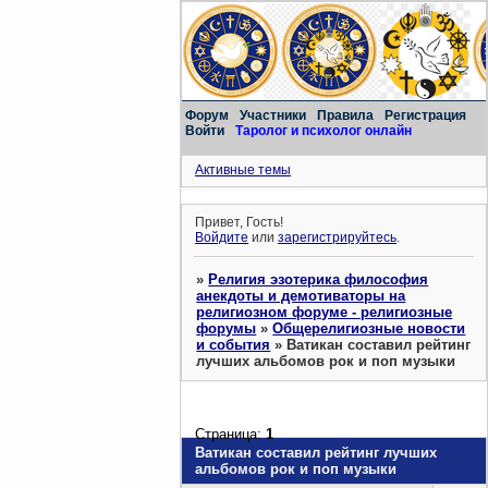
Форум
Участники
Правила
Регистрация
Войти
Таролог и психолог онлайн
Активные темы
Привет, Гость!
Войдите
или
зарегистрируйтесь
.
»
Религия эзотерика философия
анекдоты и демотиваторы на
религиозном форуме - религиозные
форумы
»
Общерелигиозные новости
и события
»
Ватикан составил рейтинг
лучших альбомов рок и поп музыки
Страница:
1
Ватикан составил рейтинг лучших
альбомов рок и поп музыки