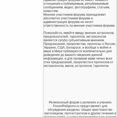
отношения к публикуемым, републикуемым
сообщениям, видео, фотографиям, статьям,
новостям.
Мнение участников форума принадлежит
абсолютно участникам форума и
администрация форума не несет
ответственность за мнение участников форума.
Пожалуйста, имейте ввиду, мнение астрологов,
предсказателей, тарологов, экстрасенсов
является сугубо субъективным мнением.
Предсказания, пророчества, прогнозы о России,
Украине, США, Беларуси, и вообще о войне и
мире в Мире публикуются исключительно для
доведения до вашего сведения данной
информации, и для проверки вами лично всех
этих предсказаний, пророчеств и прогнозов от
экстрасенсов, магов, астрологов, тарологов.
Религиозный форум о религиях и учениях
ForumReligions.ru представляет для
обсуждения разделы: общее христианство
(католицизм, протестантизм и другие течения в
христианстве), а также православие | язычество