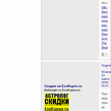
Источн
http://
Ватик
назва
лучши
рок-
альбо
Revolv
групп
The
Beatle
0
Подели
2
Вторни
23
марта,
2010г.
Скидки на EzoKupon.ru
00:21
Belmagic.ru EzoKupon.ru
Прогр
медле
проис
во