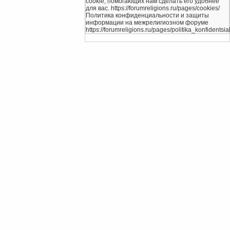
cookie, помогающих нам сделать его удобнее
для вас. https://forumreligions.ru/pages/cookies/
Политика конфиденциальности и защиты
информации на межрелигиозном форуме
https://forumreligions.ru/pages/politika_konfidentsial