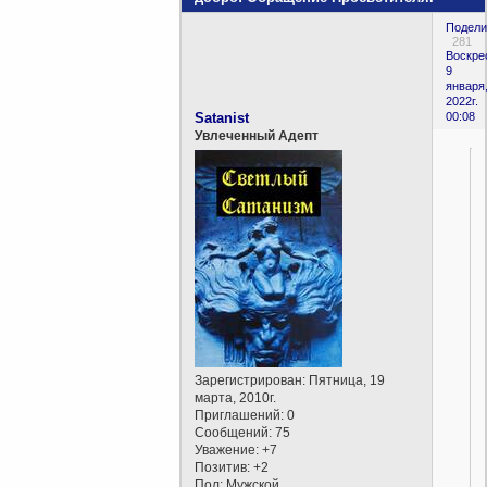
Подели
281
Воскре
9
января
2022г.
Satanist
00:08
Увлеченный Адепт
Зарегистрирован
: Пятница, 19
марта, 2010г.
Приглашений:
0
Сообщений:
75
Уважение:
+7
Позитив:
+2
Пол:
Мужской