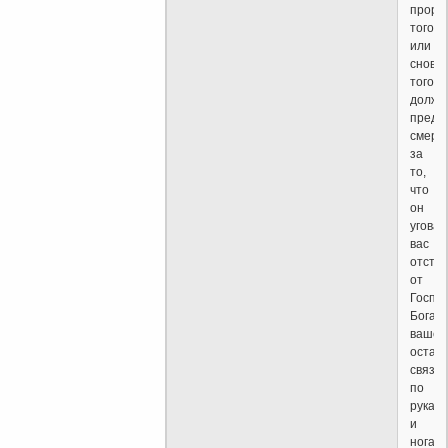
проро
того
или
снови
того
должн
преда
смерт
за
то,
что
он
угова
вас
отступ
от
Господ
Бога
вашег
остал
связа
по
рукам
и
ногам