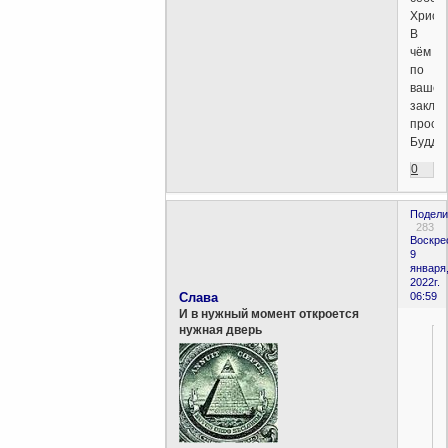
Христа
В
чём
по
вашем
заклю
просв
Будды
0
Подели
283
Воскре
9
января
2022г.
Слава
06:59
И в нужный момент откроется
нужная дверь