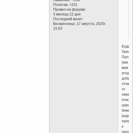
Уважение:
+354
Позитив:
+231
Провел на форуме:
3 месяца 22 дня
Последний визит:
Воскресенье, 17 августа, 2025г.
15:03
Будда,
Христо
Просв
(как
вам
угодно
добро
отказ
от
нирва
покоя,
царст
бижия
ради
приве
к
просв