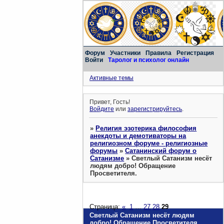
Форум
Участники
Правила
Регистрация
Войти
Таролог и психолог онлайн
Активные темы
Привет, Гость!
Войдите
или
зарегистрируйтесь
.
»
Религия эзотерика философия
анекдоты и демотиваторы на
религиозном форуме - религиозные
форумы
»
Сатанинский форум о
Сатанизме
»
Светлый Сатанизм несёт
людям добро! Обращение
Просветителя.
Страница:
«
1
…
27
28
29
Светлый Сатанизм несёт людям
добро! Обращение Просветителя.