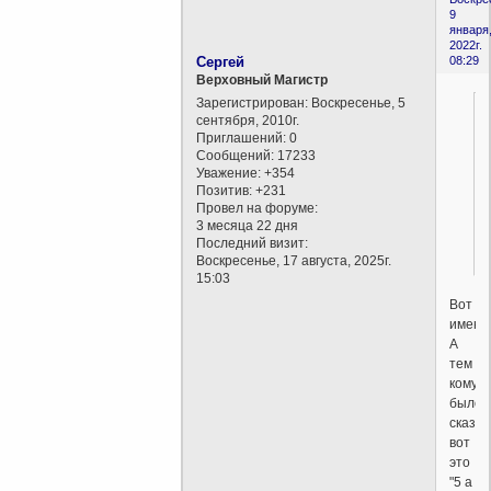
9
января
2022г.
Сергей
08:29
Верховный Магистр
Зарегистрирован
: Воскресенье, 5
сентября, 2010г.
Приглашений:
0
Сообщений:
17233
Уважение:
+354
Позитив:
+231
Провел на форуме:
3 месяца 22 дня
Последний визит:
Воскресенье, 17 августа, 2025г.
15:03
Вот
именн
А
тем
кому
было
сказа
вот
это
"5 а