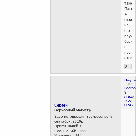
такой
Павел
А
скольк
из
его
поуче
было
в
после
отвер
0
Подели
282
Воскре
9
января
2022г.
Сергей
00:46
Верховный Магистр
Зарегистрирован
: Воскресенье, 5
сентября, 2010г.
Приглашений:
0
Сообщений:
17233