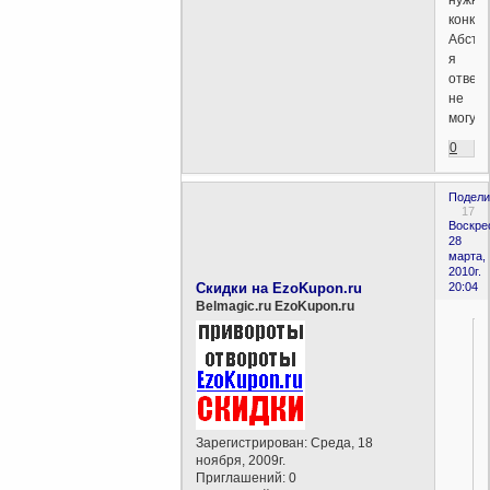
нужна
конкре
Абстр
я
ответ
не
могу.
0
Подели
17
Воскре
28
марта,
2010г.
Скидки на EzoKupon.ru
20:04
Belmagic.ru EzoKupon.ru
Зарегистрирован
: Среда, 18
ноября, 2009г.
Приглашений:
0