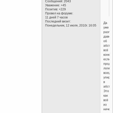
Сообщений:
2043
Уважение:
+45
Позитив:
+229
Провел на форуме:
11 дней 7 часов
Последний визит:
Да
Понедельник, 12 июля, 2010г. 16:05
уже
разго
давно
об
абстра
всё
конкре
если
продо
логику,
всегда
упира
в
абстра
Это
как
всё
из
ничего