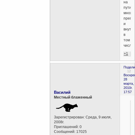
на
пути
множе
препя
и
внутр
в
том
числе.
+1
Подели
12
Воскре
28
марта,
2010г.
Василий
17:57
Местный блаженный
Зарегистрирован
: Среда, 9 июля,
2008г.
Приглашений:
0
Сообщений:
17025