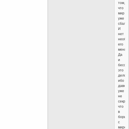
том,
что
мир
уже
сбала
И
нет
необх
его
менять
Да
и
бессм
это
дело,
ибо
давно
уже
не
секрет
что
в
борьб
с
миром