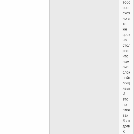
тобой
очень
схожее
но в
то
же
время
на
стольк
разное
что
нам
очень
сложн
найти
общий
язык.
И
это
не
плохо,
так
быть
должн
К