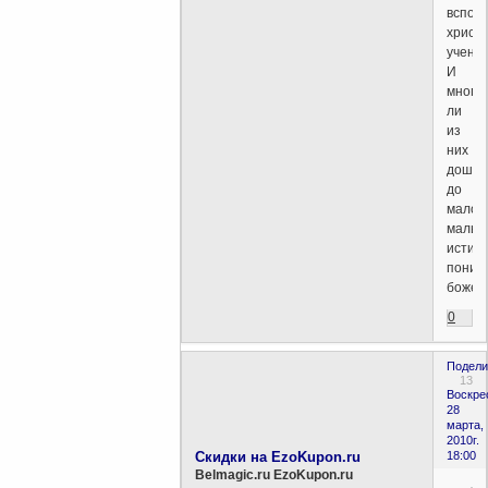
вспом
христ
учение
И
многи
ли
из
них
дошли
до
мало-
мальс
истин
поним
божес
0
Подели
13
Воскре
28
марта,
2010г.
Скидки на EzoKupon.ru
18:00
Belmagic.ru EzoKupon.ru