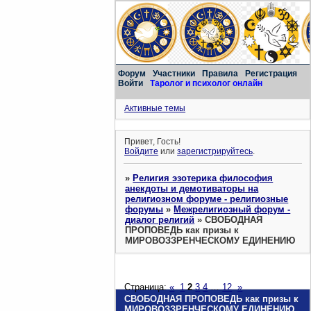
Форум
Участники
Правила
Регистрация
Войти
Таролог и психолог онлайн
Активные темы
Привет, Гость!
Войдите
или
зарегистрируйтесь
.
»
Религия эзотерика философия
анекдоты и демотиваторы на
религиозном форуме - религиозные
форумы
»
Межрелигиозный форум -
диалог религий
»
СВОБОДНАЯ
ПРОПОВЕДЬ как призы к
МИРОВОЗЗРЕНЧЕСКОМУ ЕДИНЕНИЮ
Страница:
«
1
2
3
4
…
12
»
СВОБОДНАЯ ПРОПОВЕДЬ как призы к
МИРОВОЗЗРЕНЧЕСКОМУ ЕДИНЕНИЮ