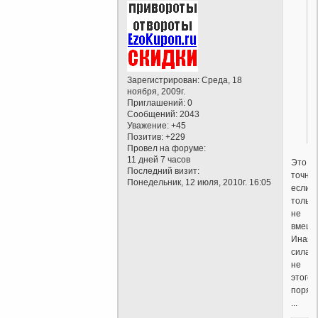
Зарегистрирован
: Среда, 18
ноября, 2009г.
Приглашений:
0
Сообщений:
2043
Уважение:
+45
Позитив:
+229
Провел на форуме:
11 дней 7 часов
Это
Последний визит:
точно,
Понедельник, 12 июля, 2010г. 16:05
если
только
не
вмеша
Иная
сила,
не
этого
поряд
...