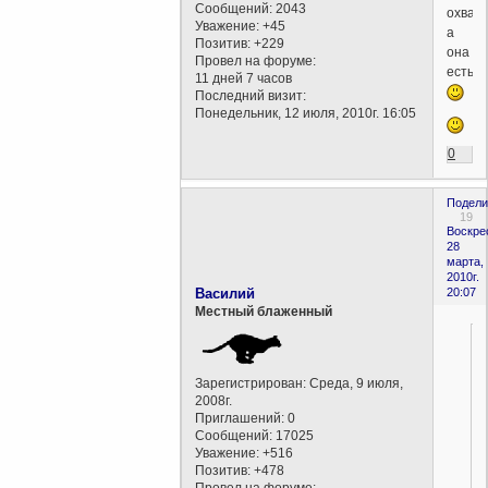
Сообщений:
2043
охвати
Уважение:
+45
а
Позитив:
+229
она
Провел на форуме:
есть.
11 дней 7 часов
Последний визит:
Понедельник, 12 июля, 2010г. 16:05
0
Подели
19
Воскре
28
марта,
2010г.
Василий
20:07
Местный блаженный
Зарегистрирован
: Среда, 9 июля,
2008г.
Приглашений:
0
Сообщений:
17025
Уважение:
+516
Позитив:
+478
Провел на форуме: