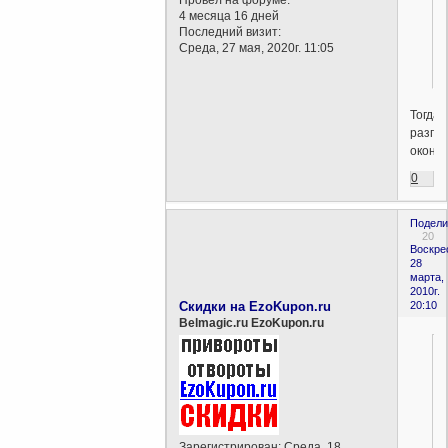
4 месяца 16 дней
Последний визит:
Среда, 27 мая, 2020г. 11:05
Тогда
разго
оконче
0
Подели
20
Воскре
28
марта,
2010г.
Скидки на EzoKupon.ru
20:10
Belmagic.ru EzoKupon.ru
Зарегистрирован
: Среда, 18