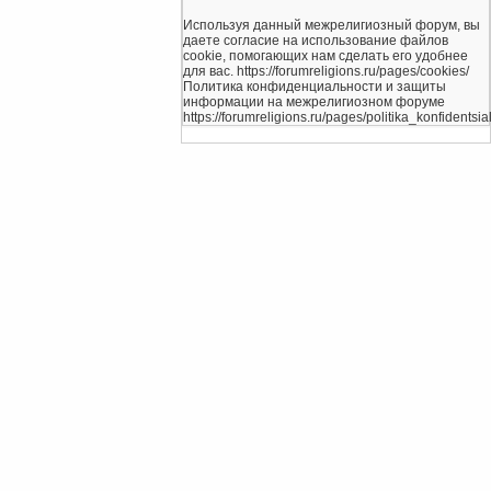
Используя данный межрелигиозный форум, вы
даете согласие на использование файлов
cookie, помогающих нам сделать его удобнее
для вас. https://forumreligions.ru/pages/cookies/
Политика конфиденциальности и защиты
информации на межрелигиозном форуме
https://forumreligions.ru/pages/politika_konfidentsial