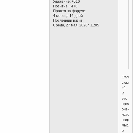
,
Уважение:
+516
Позитив:
+478
Провел на форуме:
4 месяца 16 дней
Последний визит:
Среда, 27 мая, 2020г. 11:05
Отлич
сказан
+1
И
это
предл
очень
красн
подтв
мысль
о