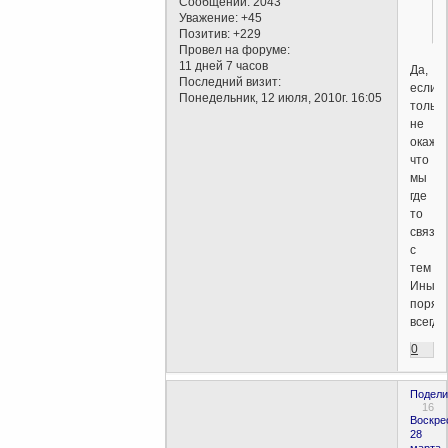
Сообщений:
2043
Уважение:
+45
Позитив:
+229
Провел на форуме:
11 дней 7 часов
Да,
Последний визит:
если
Понедельник, 12 июля, 2010г. 16:05
только
не
окажет
что
мы
где
то
связа
с
тем
Иным
поряд
всегда
0
Подели
16
Воскре
28
марта,