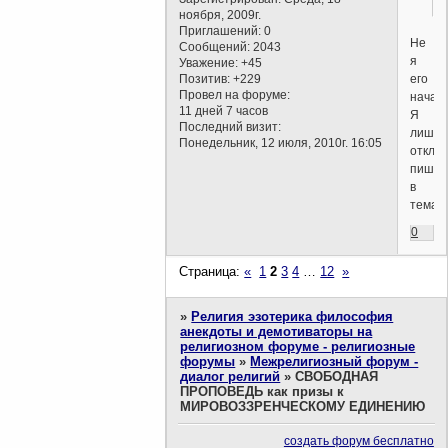
ноября, 2009г.
Приглашений:
0
Не
Сообщений:
2043
я
Уважение:
+45
его
Позитив:
+229
Провел на форуме:
начал.
11 дней 7 часов
Я
Последний визит:
лишь
Понедельник, 12 июля, 2010г. 16:05
отклик
пишу
в
темах.
0
Страница:
«
1
2
3
4
…
12
»
»
Религия эзотерика философия
анекдоты и демотиваторы на
религиозном форуме - религиозные
форумы
»
Межрелигиозный форум -
диалог религий
»
СВОБОДНАЯ
ПРОПОВЕДЬ как призы к
МИРОВОЗЗРЕНЧЕСКОМУ ЕДИНЕНИЮ
создать форум бесплатно