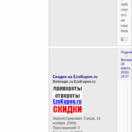
любом
случа
это
не
наша
борьба
0
Подели
15
Воскре
28
марта,
2010г.
Скидки на EzoKupon.ru
18:27
Belmagic.ru EzoKupon.ru
Зарегистрирован
: Среда, 18
ноября, 2009г.
Приглашений:
0