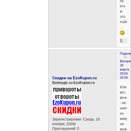
ну
кто
ж
это
поймё
...
0
Подели
18
Воскре
28
марта,
2010г.
Скидки на EzoKupon.ru
20:06
Belmagic.ru EzoKupon.ru
Или
вот,
вечно
- её
никто
из
живущ
Зарегистрирован
: Среда, 18
ноября, 2009г.
не
Приглашений:
0
может