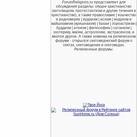
ForumReligions.ru представляет для
обсуждения разделы: общее христианство
(католицизм, протестантизм и другие течения в
христианстве), а также православие | язычество
и родноверие | иудаизм | ислам | индуизм и
вайшнавизм (кришнаизм) | бахаи | зороастризм |
буддизм | атеизм | философию | сатанизм |
эзотерику, магию, астрологию, экстрасенсов, и
многое другое. А также новинка на религиозном
форуме - открылся сектоведческий форум о
сектах, сектоведении и сектоведах.
Религиозные форумы.