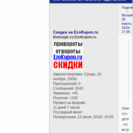
Подели
11
Воскре
28
марта,
2010г.
Скидки на EzoKupon.ru
17:38
Belmagic.ru EzoKupon.ru
Зарегистрирован
: Среда, 18
ноября, 2009г.
Приглашений:
0
Сообщений:
2043
Уважение:
+45
Позитив:
+229
Провел на форуме:
11 дней 7 часов
Замеч
Последний визит:
это
Понедельник, 12 июля, 2010г. 16:05
дело
, но
встре