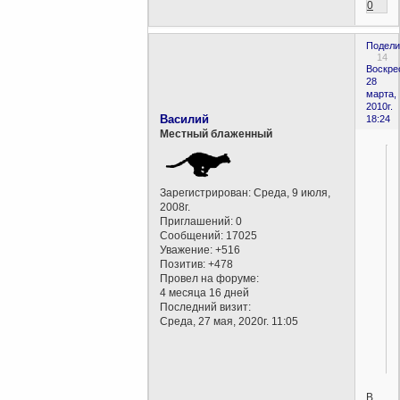
0
Подели
14
Воскре
28
марта,
2010г.
Василий
18:24
Местный блаженный
Зарегистрирован
: Среда, 9 июля,
2008г.
Приглашений:
0
Сообщений:
17025
Уважение:
+516
Позитив:
+478
Провел на форуме:
4 месяца 16 дней
Последний визит:
Среда, 27 мая, 2020г. 11:05
.
В