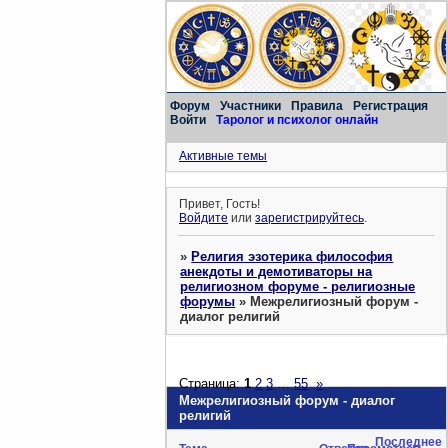
Форум
Участники
Правила
Регистрация
Войти
Таролог и психолог онлайн
Активные темы
Привет, Гость!
Войдите
или
зарегистрируйтесь
.
»
Религия эзотерика философия
анекдоты и демотиваторы на
религиозном форуме - религиозные
форумы
»
Межрелигиозный форум -
диалог религий
Страница:
1
2
3
…
55
»
Межрелигиозный форум - диалог
религий
Последнее