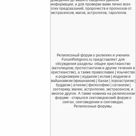
информации, и для проверки вами лично всех
этих предсказаний, пророчеств и прогнозов от
экстрасенсов, магов, астрологов, тарологов.
Религиозный форум о религиях и учениях
ForumReligions.ru представляет для
обсуждения разделы: общее христианство
(католицизм, протестантизм и другие течения в
христианстве), а также православие | язычество
и родноверие | иудаизм | ислам | индуизм и
вайшнавизм (кришнаизм) | бахаи | зороастризм |
буддизм | атеизм | философию | сатанизм |
эзотерику, магию, астрологию, экстрасенсов, и
многое другое. А также новинка на религиозном
форуме - открылся сектоведческий форум о
сектах, сектоведении и сектоведах.
Религиозные форумы.