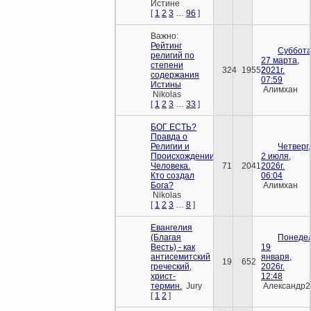
Истине
[
1
2
3
…
96
]
Важно:
Рейтинг
Суббота
религий по
27 марта,
степени
324
19552
2021г.
содержания
07:59
Истины
Алимхан
Nikolas
[
1
2
3
…
33
]
БОГ ЕСТЬ?
Правда о
Религии и
Четверг,
Происхождении
2 июля,
Человека.
71
2041
2026г.
Кто создал
06:04
Бога?
Алимхан
Nikolas
[
1
2
3
…
8
]
Евангелия
(Благая
Понедел
Весть) - как
19
антисемитский
января,
19
652
греческий,
2026г.
христ-
12:48
термин.
Jury
Александр2
[
1
2
]