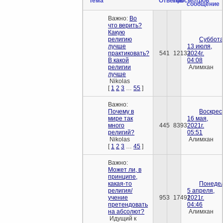
Тема
Ответов
Просмотров
сообщение
Важно:
Во
что верить?
Какую
религию
Суббота
лучше
13 июля,
практиковать?
541
12133
2024г.
В какой
04:08
религии
Алимхан
лучше
Nikolas
[
1
2
3
…
55
]
Важно:
Почему в
Воскрес
мире так
16 мая,
много
445
8393
2021г.
религий?
05:51
Nikolas
Алимхан
[
1
2
3
…
45
]
Важно:
Может ли, в
принципе,
какая-то
Понедел
религия/
5 апреля,
учение
953
17491
2021г.
претендовать
04:46
на абсолют?
Алимхан
Идущий к