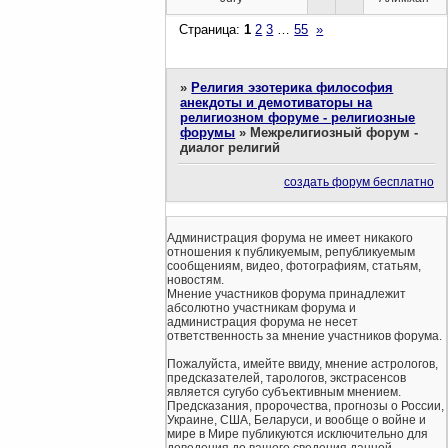
Страница:
1
2
3
…
55
»
»
Религия эзотерика философия
анекдоты и демотиваторы на
религиозном форуме - религиозные
форумы
»
Межрелигиозный форум -
диалог религий
создать форум бесплатно
Администрация форума не имеет никакого
отношения к публикуемым, републикуемым
сообщениям, видео, фотографиям, статьям,
новостям.
Мнение участников форума принадлежит
абсолютно участникам форума и
администрация форума не несет
ответственность за мнение участников форума.
Пожалуйста, имейте ввиду, мнение астрологов,
предсказателей, тарологов, экстрасенсов
является сугубо субъективным мнением.
Предсказания, пророчества, прогнозы о России,
Украине, США, Беларуси, и вообще о войне и
мире в Мире публикуются исключительно для
доведения до вашего сведения данной