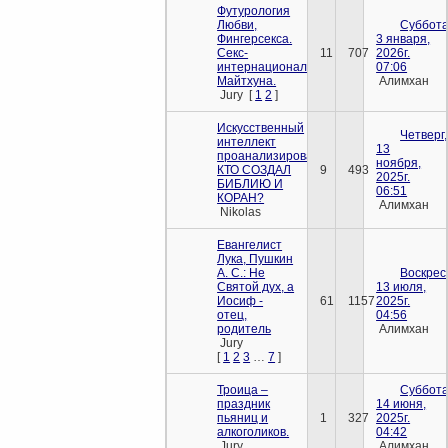
Футурология
Любви,
Суббота
Фингерсекса.
3 января,
Секс-
11
707
2026г.
интернационал
07:06
Майтхуна.
Алимхан
Jury
[
1
2
]
Искусственный
Четверг,
интеллект
13
проанализировал
ноября,
КТО СОЗДАЛ
9
493
2025г.
БИБЛИЮ И
06:51
КОРАН?
Алимхан
Nikolas
Евангелист
Лука, Пушкин
А. С.: Не
Воскрес
Святой дух, а
13 июля,
Иосиф -
61
1157
2025г.
отец,
04:56
родитель
Алимхан
Jury
[
1
2
3
…
7
]
Троица –
Суббота
праздник
14 июня,
пьяниц и
1
327
2025г.
алкоголиков.
04:42
Jury
Алимхан