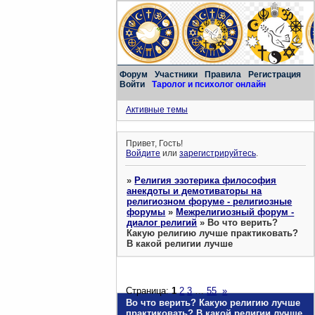
Форум
Участники
Правила
Регистрация
Войти
Таролог и психолог онлайн
Активные темы
Привет, Гость!
Войдите
или
зарегистрируйтесь
.
»
Религия эзотерика философия
анекдоты и демотиваторы на
религиозном форуме - религиозные
форумы
»
Межрелигиозный форум -
диалог религий
»
Во что верить?
Какую религию лучше практиковать?
В какой религии лучше
Страница:
1
2
3
…
55
»
Во что верить? Какую религию лучше
практиковать? В какой религии лучше