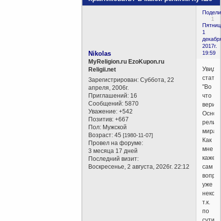
Подели
1
Пятниц
1
декабр
2017г.
Nikolas
19:59
MyReligion.ru EzoKupon.ru
Увиде
Religii.net
стать
Зарегистрирован
: Суббота, 22
"Во
апреля, 2006г.
Приглашений:
16
что
Сообщений:
5870
верит
Уважение:
+542
Основ
Позитив:
+667
религ
Пол:
Мужской
мира".
Возраст:
45
[1980-11-07]
Как
Провел на форуме:
мне
3 месяца 17 дней
кажетс
Последний визит:
Воскресенье, 2 августа, 2026г. 22:12
сам
вопро
уже
некорр
т.к.
по
сути