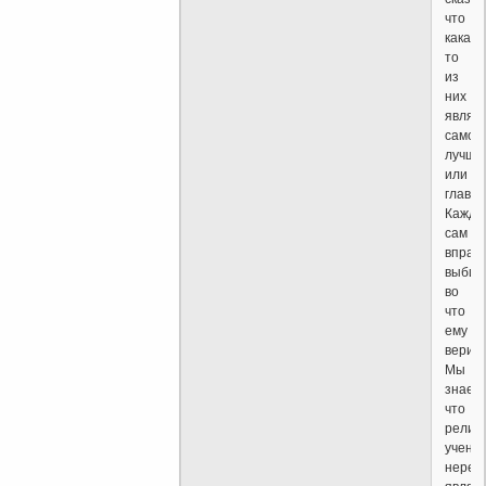
что
какая-
то
из
них
являе
самой
лучше
или
главно
Кажды
сам
вправ
выбир
во
что
ему
верить
Мы
знаем,
что
религ
учени
неред