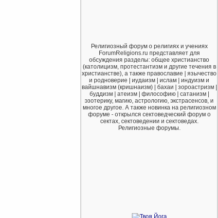
Религиозный форум о религиях и учениях
ForumReligions.ru представляет для
обсуждения разделы: общее христианство
(католицизм, протестантизм и другие течения в
христианстве), а также православие | язычество
и родноверие | иудаизм | ислам | индуизм и
вайшнавизм (кришнаизм) | бахаи | зороастризм |
буддизм | атеизм | философию | сатанизм |
эзотерику, магию, астрологию, экстрасенсов, и
многое другое. А также новинка на религиозном
форуме - открылся сектоведческий форум о
сектах, сектоведении и сектоведах.
Религиозные форумы.