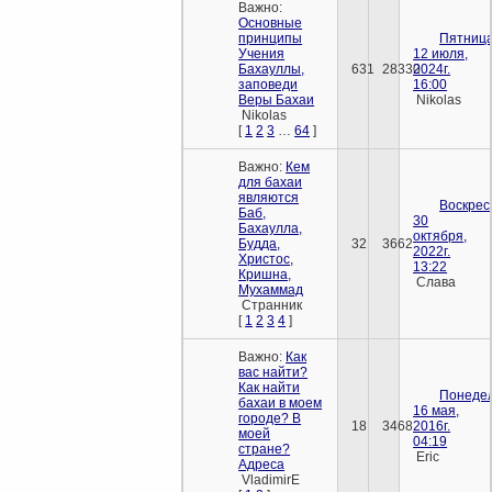
Важно:
Основные
принципы
Пятница
Учения
12 июля,
Бахауллы,
631
28330
2024г.
заповеди
16:00
Веры Бахаи
Nikolas
Nikolas
[
1
2
3
…
64
]
Важно:
Кем
для бахаи
являются
Воскрес
Баб,
30
Бахаулла,
октября,
Будда,
32
3662
2022г.
Христос,
13:22
Кришна,
Слава
Мухаммад
Cтранник
[
1
2
3
4
]
Важно:
Как
вас найти?
Как найти
Понедел
бахаи в моем
16 мая,
городе? В
18
3468
2016г.
моей
04:19
стране?
Eric
Адреса
VladimirE