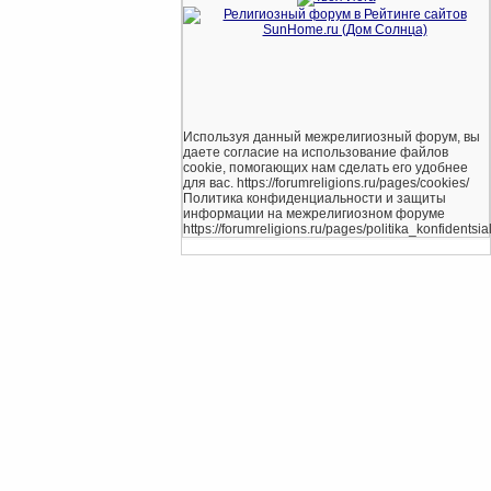
Используя данный межрелигиозный форум, вы
даете согласие на использование файлов
cookie, помогающих нам сделать его удобнее
для вас. https://forumreligions.ru/pages/cookies/
Политика конфиденциальности и защиты
информации на межрелигиозном форуме
https://forumreligions.ru/pages/politika_konfidentsial