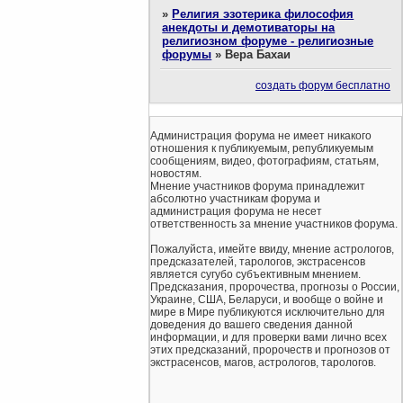
»
Религия эзотерика философия
анекдоты и демотиваторы на
религиозном форуме - религиозные
форумы
»
Вера Бахаи
создать форум бесплатно
Администрация форума не имеет никакого
отношения к публикуемым, републикуемым
сообщениям, видео, фотографиям, статьям,
новостям.
Мнение участников форума принадлежит
абсолютно участникам форума и
администрация форума не несет
ответственность за мнение участников форума.
Пожалуйста, имейте ввиду, мнение астрологов,
предсказателей, тарологов, экстрасенсов
является сугубо субъективным мнением.
Предсказания, пророчества, прогнозы о России,
Украине, США, Беларуси, и вообще о войне и
мире в Мире публикуются исключительно для
доведения до вашего сведения данной
информации, и для проверки вами лично всех
этих предсказаний, пророчеств и прогнозов от
экстрасенсов, магов, астрологов, тарологов.