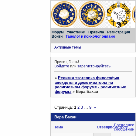
Форум
Участники
Правила
Регистрация
Войти
Таролог и психолог онлайн
Активные темы
Привет, Гость!
Войдите
или
зарегистрируйтесь
.
»
Религия эзотерика философия
анекдоты и демотиваторы на
религиозном форуме - религиозные
форумы
»
Вера Бахаи
Страница:
1
2
3
…
9
»
Вера Бахаи
Последнее
Тема
Ответов
Просмотров
сообщение