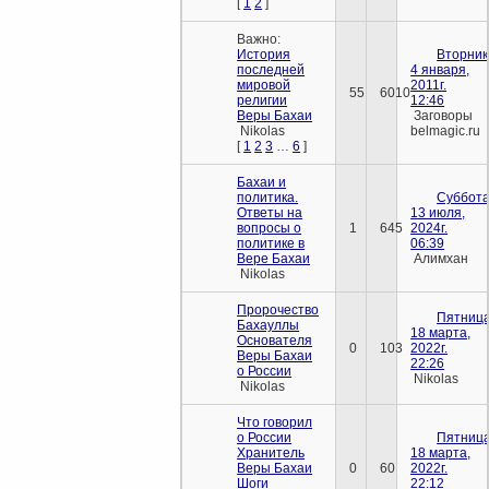
[
1
2
]
Важно:
История
Вторник
последней
4 января,
мировой
2011г.
55
6010
религии
12:46
Веры Бахаи
Заговоры
Nikolas
belmagic.ru
[
1
2
3
…
6
]
Бахаи и
политика.
Суббота
Ответы на
13 июля,
вопросы о
1
645
2024г.
политике в
06:39
Вере Бахаи
Алимхан
Nikolas
Пророчество
Пятница
Бахауллы
18 марта,
Основателя
0
103
2022г.
Веры Бахаи
22:26
о России
Nikolas
Nikolas
Что говорил
о России
Пятница
Хранитель
18 марта,
Веры Бахаи
0
60
2022г.
Шоги
22:12