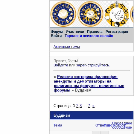
Форум
Участники
Правила
Регистрация
Войти
Таролог и психолог онлайн
Активные темы
Привет, Гость!
Войдите
или
зарегистрируйтесь
.
»
Религия эзотерика философия
анекдоты и демотиваторы на
религиозном форуме - религиозные
форумы
»
Буддизм
Страница:
1
2
3
…
7
»
Буддизм
Последнее
Тема
Ответов
Просмотров
сообщение