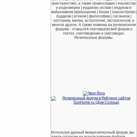
христианстве), а также православие | язычество
и родноверие | иудаизм | ислам | индуизм и
вайшнавизм (кришнаизм) | бахаи | зороастризм |
буддизм | атеизм | философию | сатанизм |
эзотерику, магию, астрологию, экстрасенсов, и
многое другое. А также новинка на религиозном
форуме - открылся сектоведческий форум о
сектах, сектоведении и сектоведах.
Религиозные форумы.
Используя данный межрелигиозный форум, вы
даете согласие на использование файлов