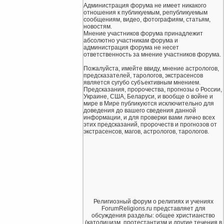
Администрация форума не имеет никакого
отношения к публикуемым, републикуемым
сообщениям, видео, фотографиям, статьям,
новостям.
Мнение участников форума принадлежит
абсолютно участникам форума и
администрация форума не несет
ответственность за мнение участников форума.
Пожалуйста, имейте ввиду, мнение астрологов,
предсказателей, тарологов, экстрасенсов
является сугубо субъективным мнением.
Предсказания, пророчества, прогнозы о России,
Украине, США, Беларуси, и вообще о войне и
мире в Мире публикуются исключительно для
доведения до вашего сведения данной
информации, и для проверки вами лично всех
этих предсказаний, пророчеств и прогнозов от
экстрасенсов, магов, астрологов, тарологов.
Религиозный форум о религиях и учениях
ForumReligions.ru представляет для
обсуждения разделы: общее христианство
(католицизм, протестантизм и другие течения в