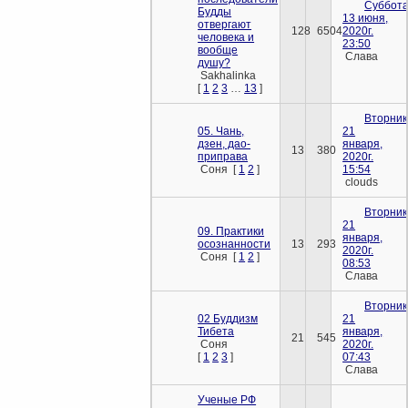
Суббота
Будды
13 июня,
отвергают
128
6504
2020г.
человека и
23:50
вообще
Слава
душу?
Sakhalinka
[
1
2
3
…
13
]
Вторник
05. Чань,
21
дзен, дао-
января,
13
380
приправа
2020г.
Соня
[
1
2
]
15:54
clouds
Вторник
21
09. Практики
января,
осознанности
13
293
2020г.
Соня
[
1
2
]
08:53
Слава
Вторник
02 Буддизм
21
Тибета
января,
21
545
Соня
2020г.
[
1
2
3
]
07:43
Слава
Ученые РФ