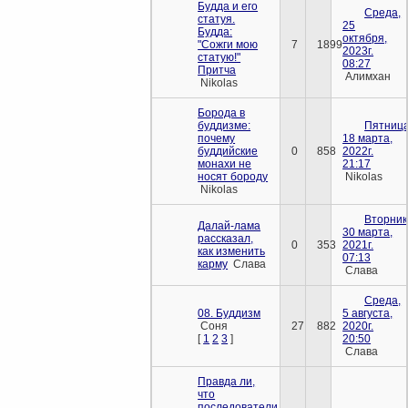
Будда и его
Среда,
статуя.
25
Будда:
октября,
"Сожги мою
7
1899
2023г.
статую!"
08:27
Притча
Алимхан
Nikolas
Борода в
буддизме:
Пятница
почему
18 марта,
буддийские
0
858
2022г.
монахи не
21:17
носят бороду
Nikolas
Nikolas
Вторник
Далай-лама
30 марта,
рассказал,
0
353
2021г.
как изменить
07:13
карму
Слава
Слава
Среда,
08. Буддизм
5 августа,
Соня
27
882
2020г.
[
1
2
3
]
20:50
Слава
Правда ли,
что
последователи