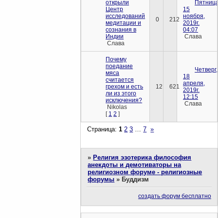
открыли
Пятница
Центр
15
исследований
ноября,
0
212
медитации и
2019г.
сознания в
04:07
Индии
Слава
Слава
Почему
поедание
Четверг,
мяса
18
считается
апреля,
грехом и есть
12
621
2019г.
ли из этого
12:15
исключения?
Слава
Nikolas
[
1
2
]
Страница:
1
2
3
…
7
»
»
Религия эзотерика философия
анекдоты и демотиваторы на
религиозном форуме - религиозные
форумы
»
Буддизм
создать форум бесплатно