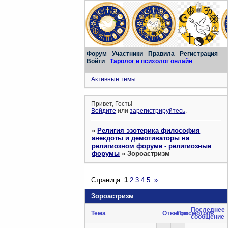
Форум
Участники
Правила
Регистрация
Войти
Таролог и психолог онлайн
Активные темы
Привет, Гость!
Войдите
или
зарегистрируйтесь
.
»
Религия эзотерика философия
анекдоты и демотиваторы на
религиозном форуме - религиозные
форумы
»
Зороастризм
Страница:
1
2
3
4
5
»
Зороастризм
Последнее
Тема
Ответов
Просмотров
сообщение