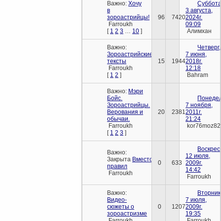
Важно:
Хочу
Суббота
в
3 августа,
зороастрийцы!
96
7420
2024г.
Farroukh
09:09
[
1
2
3
…
10
]
Алимхан
Важно:
Четверг,
Зороастрийские
7 июня,
тексты
15
1944
2018г.
Farroukh
12:18
[
1
2
]
Bahram
Важно:
Мэри
Бойс.
Понедел
Зороастрийцы.
7 ноября,
Верования и
20
2381
2011г.
обычаи.
21:24
Farroukh
kor76moz82
[
1
2
3
]
Воскрес
Важно:
12 июля,
Закрыта
Вместо
0
633
2009г.
правил
14:42
Farroukh
Farroukh
Важно:
Вторник
Видео-
7 июля,
сюжеты о
0
1207
2009г.
зороастризме
19:35
Farroukh
Farroukh