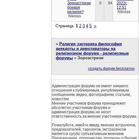
Зороастризм
0
94
2022г.
боевая
12:51
религия?
Nikolas
Nikolas
Страница:
1
2
3
4
5
»
»
Религия эзотерика философия
анекдоты и демотиваторы на
религиозном форуме - религиозные
форумы
»
Зороастризм
создать форум бесплатно
Администрация форума не имеет никакого
отношения к публикуемым, републикуемым
сообщениям, видео, фотографиям, статьям,
новостям.
Мнение участников форума принадлежит
абсолютно участникам форума и
администрация форума не несет
ответственность за мнение участников форума.
Пожалуйста, имейте ввиду, мнение астрологов,
предсказателей, тарологов, экстрасенсов
является сугубо субъективным мнением.
Предсказания, пророчества, прогнозы о России,