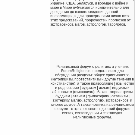
Украине, США, Беларуси, и вообще о войне и
мире в Мире публикуются исключительно для
доведения до вашего сведения данной
информации, и для проверки вами лично всех
этих предсказаний, пророчеств и прогнозов от
экстрасенсов, магов, астрологов, тарологов.
Религиозный форум о религиях и учениях
ForumReligions.ru представляет для
обсуждения разделы: общее христианство
(католицизм, протестантизм и другие течения в
христианстве), а также православие | язычество
и родноверие | иудаизм | ислам | индуизм и
вайшнавизм (кришнаизм) | бахаи | зороастризм |
буддизм | атеизм | философию | сатанизм |
эзотерику, магию, астрологию, экстрасенсов, и
многое другое. А также новинка на религиозном
форуме - открылся сектоведческий форум о
сектах, сектоведении и сектоведах.
Религиозные форумы.