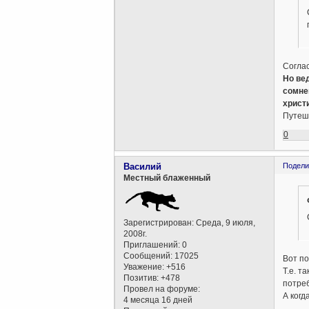
Соглас
Но ве
сомне
христ
Путеше
0
Василий
Подели
Местный блаженный
Зарегистрирован
: Среда, 9 июля,
2008г.
Приглашений:
0
Сообщений:
17025
Вот по
Уважение:
+516
Т.е. т
Позитив:
+478
потре
Провел на форуме:
А когд
4 месяца 16 дней