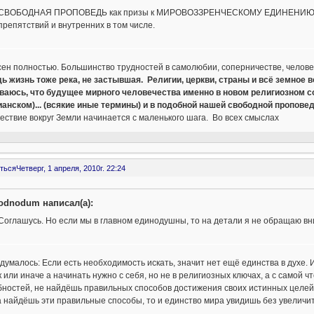
СВОБОДНАЯ ПРОПОВЕДЬ как призы к МИРОВОЗЗРЕНЧЕСКОМУ ЕДИНЕНИЮЗамеча
препятствий и внутренних в том числе.
ен полностью. Большинство трудностей в самолюбии, соперничестве, челове
дь жизнь тоже река, не застывшая. Религии, церкви, страны и всё земное 
ваюсь, что будущее мирного человечества именно в новом религиозном со
ианском)... (всякие иные термины) и в подобной нашей свободной проповед
ствие вокруг Земли начинается с маленького шага. Во всех смыслах
ться
Четверг, 1 апреля, 2010г. 22:24
odnodum написал(а):
Соглашусь. Но если мы в главном единодушны, то на детали я не обращаю вни
думалось: Если есть необходимость искать, значит нет ещё единства в духе. 
ак или иначе а начинать нужно с себя, но не в религиозных ключах, а с самой ч
бностей, не найдёшь правильных способов достижения своих истинных целей
а найдёшь эти правильные способы, то и единство мира увидишь без увеличи