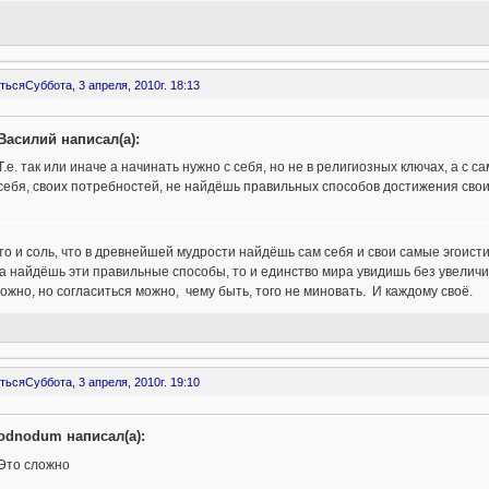
ться
Суббота, 3 апреля, 2010г. 18:13
Василий написал(а):
Т.е. так или иначе а начинать нужно с себя, но не в религиозных ключах, а с с
себя, своих потребностей, не найдёшь правильных способов достижения свои
то и соль, что в древнейшей мудрости найдёшь сам себя и свои самые эгоист
да найдёшь эти правильные способы, то и единство мира увидишь без увеличи
ожно, но согласиться можно, чему быть, того не миновать. И каждому своё.
ться
Суббота, 3 апреля, 2010г. 19:10
odnodum написал(а):
Это сложно