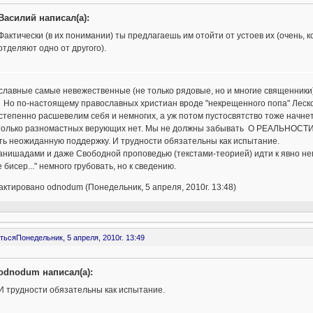
Василий написал(а):
Фактически (в их понимании) ты предлагаешь им отойти от устоев их (очень, к
отделяют одно от другого).
лавные самые невежественные (не только рядовые, но и многие священники) 
 Но по-настоящему православных христиан вроде "некрещенного попа" Леско
тепенно расшевелим себя и немногих, а уж потом пустосвятство тоже начнет 
 только разномастных верующих нет. Мы не должны забывать О РЕАЛЬНОСТИ 
ть неожиданную поддержку. И трудности обязательны как испытание.
анишадами и даже Свободной проповедью (текстами-теорией) идти к явно него
 бисер..." немного грубовать, но к сведению.
ктировано odnodum (Понедельник, 5 апреля, 2010г. 13:48)
ться
Понедельник, 5 апреля, 2010г. 13:49
odnodum написал(а):
И трудности обязательны как испытание.