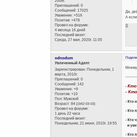
2008г.
Приглашений:
0
Сообщений:
17025
Да, де
Уважение:
+516
А если
Позитив:
+478
Провел на форуме:
0
4 месяца 16 дней
Последний визит:
Среда, 27 мая, 2020г. 11:05
odnodum
Подели
Увлеченный Адепт
Моему
Зарегистрирован
: Понедельник, 1
марта, 2010г.
---------
Приглашений:
0
Сообщений:
142
Кто
-
Уважение:
+9
- Кт
Позитив:
+10
Пол:
Мужской
- Кто 
Возраст:
84
[1942-03-03]
Провел на форуме:
- Кто
1 день 22 часа
Последний визит:
- Кто
Понедельник, 21 июня, 2010г. 19:55
и уве
- Кто