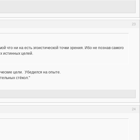
23
амой что ни на есть эгоистической точки зрения. Ибо не познав самого
х истинных целей.
ические цели. Убедился на опыте.
тельных стёкол."
24