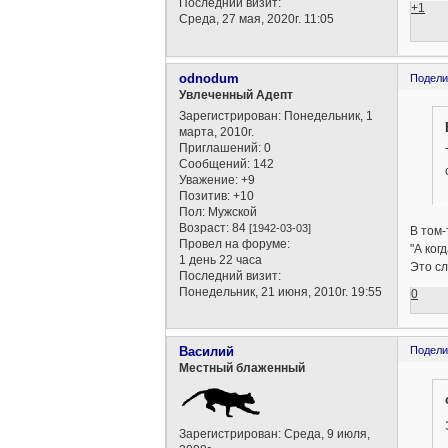
Последний визит:
+1
Среда, 27 мая, 2020г. 11:05
odnodum
Подели
Увлеченный Адепт
Зарегистрирован
: Понедельник, 1
марта, 2010г.
Приглашений:
0
Сообщений:
142
Уважение:
+9
Позитив:
+10
Пол:
Мужской
Возраст:
84
[1942-03-03]
В том-
Провел на форуме:
"А ког
1 день 22 часа
Это сл
Последний визит:
Понедельник, 21 июня, 2010г. 19:55
0
Василий
Подели
Местный блаженный
Зарегистрирован
: Среда, 9 июля,