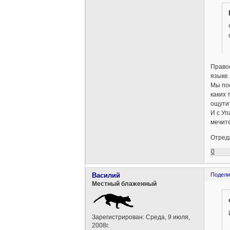
Правос
языке.
Мы пос
каких
ощути
И с Уп
мечите
Отреда
0
Василий
Подели
Местный блаженный
Зарегистрирован
: Среда, 9 июля,
2008г.