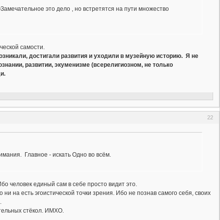
тельное это дело , но встретятся на пути множество
ческой самости.
возникали, достигали развития и уходили в музейную историю. Я не
знании, развитии, экуменизме (всерелигиозном, не только
и.
22
мания. Главное - искать Одно во всём.
Ибо человек единый сам в себе просто видит это.
то ни на есть эгоистической точки зрения. Ибо не познав самого себя, своих
.
тельных стёкол. ИМХО.