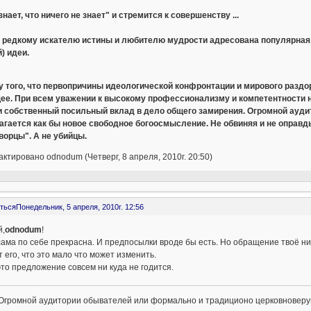
"знает, что ничего не знает" и стремится к совершенству ...
 редкому искателю истины и любителю мудрости адресована популярная, 
) идеи.
 того, что первопричины идеологической конфронтации и мирового раздор
ее. При всем уважении к высокому профессионализму и компетентности 
и собственный посильный вклад в дело общего замирения. Огромной ауд
агается как бы новое свободное богоосмысление. Не обвиняя и не опра
ворцы". А не убийцы.
ктировано odnodum (Четверг, 8 апреля, 2010г. 20:50)
ться
Понедельник, 5 апреля, 2010г. 12:56
й,
odnodum
!
ама по себе прекрасна. И предпосылки вроде бы есть. Но обращение твоё ни к
 его, что это мало что может изменить.
это предложение совсем ни куда не годится.
Огромной аудитории обывателей или формально и традиционо церковноверу