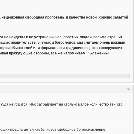
нецерковная свободная проповедь, в качестве новой (хорошо забытой
а не найдены и не устранены, нас, простых людей, весьма страшит
наших правительств, ученых и богословов, мы считаем очень важным
итории обывателей или формально и традиционо церковноверующих
вдывая враждующие стороны, все же напоминаем: "Блаженны
26
уда не годится. Ибо затрагивает на столько малое количество тех, кто
ющих предлагается как бы новое свободное богоосмысление.