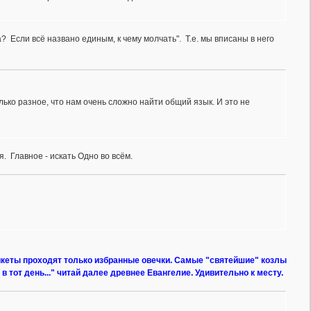
? Если всё названо единым, к чему молчать". Т.е. мы вписаны в него
олько разное, что нам очень сложно найти общий язык. И это не
. Главное - искать Одно во всём.
никеты проходят только избранные овечки. Самые "святейшие" козлы
 в тот день..." читай далее древнее Евангелие. Удивительно к месту.