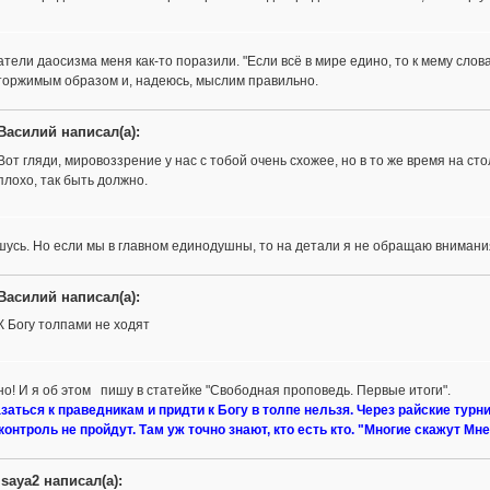
тели даосизма меня как-то поразили. "Если всё в мире едино, то к мему слова
торжимым образом и, надеюсь, мыслим правильно.
Василий написал(а):
Вот гляди, мировоззрение у нас с тобой очень схожее, но в то же время на ст
плохо, так быть должно.
усь. Но если мы в главном единодушны, то на детали я не обращаю внимания
Василий написал(а):
К Богу толпами не ходят
о! И я об этом пишу в статейке "Свободная проповедь. Первые итоги".
заться к праведникам и придти к Богу в толпе нельзя. Через райские тур
онтроль не пройдут. Там уж точно знают, кто есть кто. "Многие скажут Мне
isaya2 написал(а):