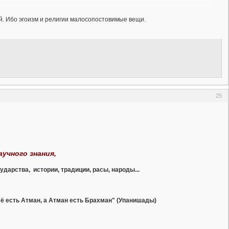
ий. Ибо эгоизм и религии малосопостовимые вещи.
25
аучного знания,
сударства, истории, традиции, расы, народы...
сё есть Атман, а Атман есть Брахман" (Упанишады)