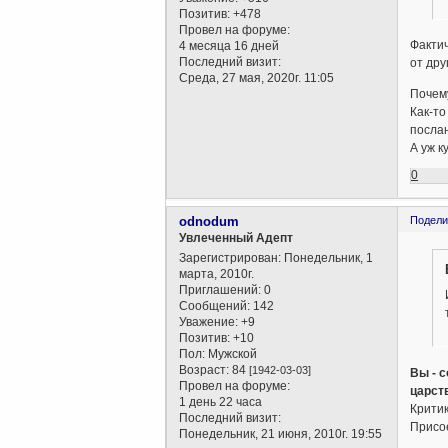
Позитив:
+478
Провел на форуме:
Фактич
4 месяца 16 дней
Последний визит:
от друг
Среда, 27 мая, 2020г. 11:05
Почему
Как-то
послан
А уж к
0
odnodum
Подели
Увлеченный Адепт
Зарегистрирован
: Понедельник, 1
марта, 2010г.
Приглашений:
0
Сообщений:
142
Уважение:
+9
Позитив:
+10
Пол:
Мужской
Возраст:
84
[1942-03-03]
Вы - с
Провел на форуме:
царст
1 день 22 часа
Критик
Последний визит:
Присо
Понедельник, 21 июня, 2010г. 19:55