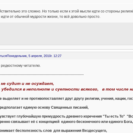
йствительно это сложно. Но только если к этой мысли идти со стороны религ
 идти от обычной мудрости жизни, то всё довольно просто.
ться
Понедельник, 5 апреля, 2010г. 12:27
 редкостному читателю.
-----------------------------------------------------------------------
 не судит и не осуждает,
о убедился в неполноте и суетности всякого, в том числе н
не выделяет и не противопоставляет друг другу религии, учения, нации, го
 предполагает единую основу Священных писаний,
 чувствует глубочайшую премудрость древнего изречения "Ты есть То" "В
ренно связывает её с концепцией единого бесконечного или единого Бога,
 понимает бесполезность слов для выражения Вездесущего,