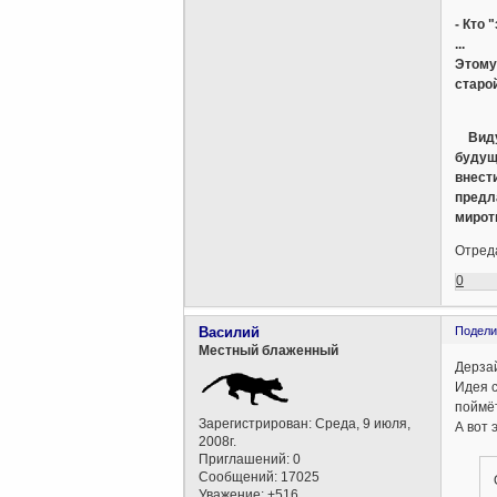
- Кто 
...
Этому
старой
Виду
будущ
внест
предл
мирот
Отреда
0
Василий
Подели
Местный блаженный
Дерза
Идея с
поймёт
Зарегистрирован
: Среда, 9 июля,
А вот 
2008г.
Приглашений:
0
Сообщений:
17025
Уважение:
+516