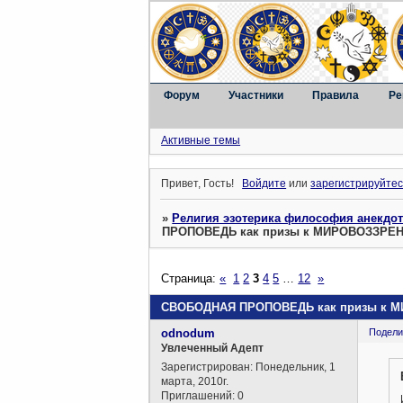
Форум
Участники
Правила
Ре
Активные темы
Привет, Гость!
Войдите
или
зарегистрируйтес
»
Религия эзотерика философия анекдо
ПРОПОВЕДЬ как призы к МИРОВОЗЗР
Страница:
«
1
2
3
4
5
…
12
»
СВОБОДНАЯ ПРОПОВЕДЬ как призы к
odnodum
Подели
Увлеченный Адепт
Зарегистрирован
: Понедельник, 1
марта, 2010г.
Приглашений:
0