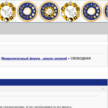
»
Межрелигиозный форум - диалог религий
»
СВОБОДНАЯ
21
же сбалансирован. И нет необходимости его менять.