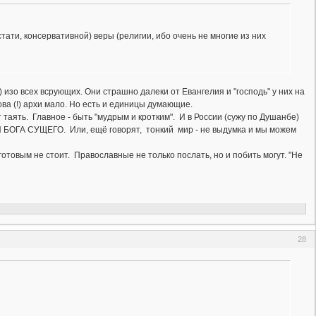
стати, консервативной) веры (религии, ибо очень не многие из них
изо всех всрующих. Они страшно далеки от Евангелия и "господь" у них на
ва (!) архи мало. Но есть и единицы думающие.
таять. Главное - быть "мудрым и кротким". И в России (сужу по Душанбе)
БОГА СУЩЕГО. Или, ещё говорят, тонкий мир - не выдумка и мы можем
товым не стоит. Православные не только послать, но и побить могут. "Не
28