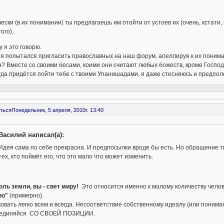
ески (в их понимании) ты предлагаешь им отойти от устоев их (очень, кстати,
ого).
 я это говорю.
 я попытался пригласить православных на наш форум, апеллируя к их понима
? Вместе со своими бесами, коими они считают любых божеств, кроме Господ
уда придётся пойти тебе с твоими Упанишадами, я даже стесняюсь и предпол
ться
Понедельник, 5 апреля, 2010г. 13:40
Василий написал(а):
Идея сама по себе прекрасна. И предпосылки вроде бы есть. Но обращение тв
тех, кто поймёт его, что это мало что может изменить.
оль земли, вы - свет миру!
Это относится именно к малому количеству челове
во"
(примерно).
овать легко всем и всегда. Несоответствие собственному идеалу (или понима
единяйся СО СВОЕЙ ПОЗИЦИИ.