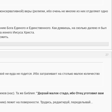
 консервативной) веры (религии, ибо очень не многие из них отделяют одно
нию Бога Единого и Единственного. Как думаешь, на сколько далеко я был
а ихнего Иисуса Христа.
ожить.
27
оё ни куда не годится. Ибо затрагивает на столько малое количество
ков (нас). Та же Библия:
"Дерзай малое стадо, ибо Отец уготовил вам
нию) лежит на поверхности. Трудись, редактируй, переделывай...