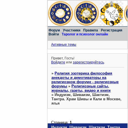
Форум
Участники
Правила
Регистрация
Войти
Таролог и психолог онлайн
Активные темы
Привет, Гость!
Войдите
или
зарегистрируйтесь
.
»
Религия эзотерика философия
анекдоты и демотиваторы на
религиозном форуме - религиозные
форумы
»
Религиозные сайты,
журналы, газеты, видео и книги
»
Индуизм, Шиваизм, Шактизм,
Тантра. Храм Шивы и Кали в Москве,
ягья
Страница:
1
Индуизм, Шиваизм, Шактизм, Тантра.