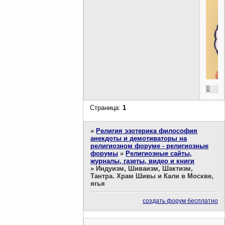
0
Страница:
1
»
Религия эзотерика философия
анекдоты и демотиваторы на
религиозном форуме - религиозные
форумы
»
Религиозные сайты,
журналы, газеты, видео и книги
»
Индуизм, Шиваизм, Шактизм,
Тантра. Храм Шивы и Кали в Москве,
ягья
создать форум бесплатно