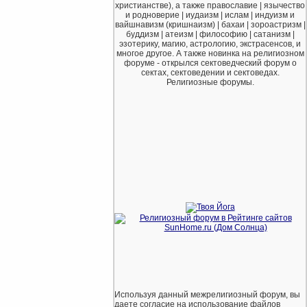
христианстве), а также православие | язычество
и родноверие | иудаизм | ислам | индуизм и
вайшнавизм (кришнаизм) | бахаи | зороастризм |
буддизм | атеизм | философию | сатанизм |
эзотерику, магию, астрологию, экстрасенсов, и
многое другое. А также новинка на религиозном
форуме - открылся сектоведческий форум о
сектах, сектоведении и сектоведах.
Религиозные форумы.
Используя данный межрелигиозный форум, вы
даете согласие на использование файлов