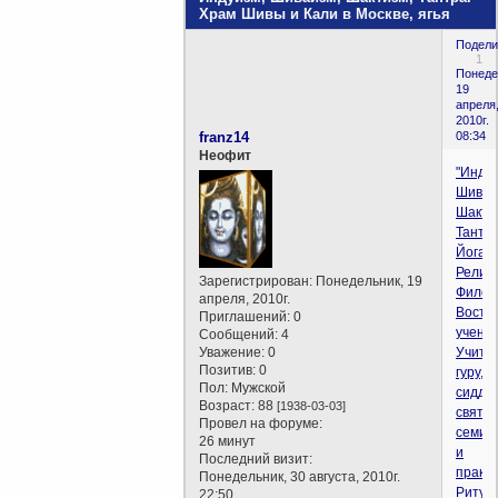
Храм Шивы и Кали в Москве, ягья
Подели
1
Понеде
19
апреля
2010г.
franz14
08:34
Неофит
"Индуи
Шиваи
Шакти
Тантра
Йога".
Религи
Зарегистрирован
: Понедельник, 19
Филос
апреля, 2010г.
Восто
Приглашений:
0
учения
Сообщений:
4
Уважение:
0
Учите
Позитив:
0
гуру,
Пол:
Мужской
сиддх
Возраст:
88
[1938-03-03]
святые
Провел на форуме:
семин
26 минут
и
Последний визит:
практи
Понедельник, 30 августа, 2010г.
Ритуа
22:50