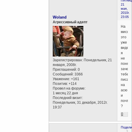
Пятниц
21
мая,
2010г.
Woland
23:05
Агрессивный адепт
На
мисс.
это
уже
видели
я
не
Зарегистрирован
: Понедельник, 21
понял,
января, 2008г.
зачем
Приглашений:
0
Сообщений:
3366
тебе
Уважение:
+161
писат
Позитив:
+114
на
Провел на форуме:
асю
1 месяц 22 дня
и
Последний визит:
почту
Понедельник, 31 декабря, 2012г.
?
19:37
0
Подели
3