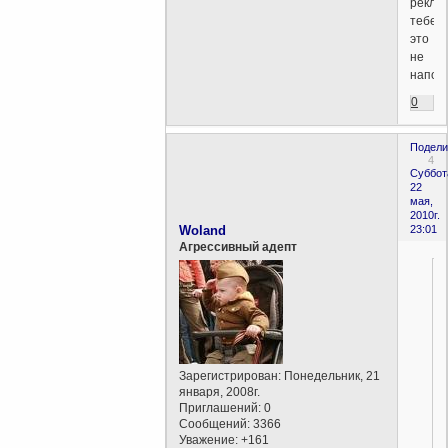
рекла
тебе
это
не
напом
0
Подели
4
Суббот
22
мая,
2010г.
Woland
23:01
Агрессивный адепт
Зарегистрирован
: Понедельник, 21
января, 2008г.
Приглашений:
0
Сообщений:
3366
Уважение:
+161