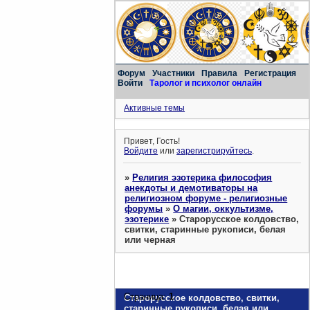
Форум
Участники
Правила
Регистрация
Войти
Таролог и психолог онлайн
Активные темы
Привет, Гость!
Войдите
или
зарегистрируйтесь
.
»
Религия эзотерика философия
анекдоты и демотиваторы на
религиозном форуме - религиозные
форумы
»
О магии, оккультизме,
эзотерике
»
Старорусское колдовство,
свитки, старинные рукописи, белая
или черная
Страница:
1
Старорусское колдовство, свитки,
старинные рукописи, белая или