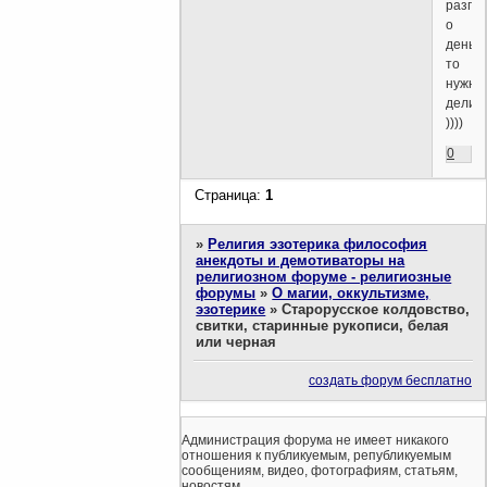
разго
о
деньга
то
нужно
делит
))))
0
Страница:
1
»
Религия эзотерика философия
анекдоты и демотиваторы на
религиозном форуме - религиозные
форумы
»
О магии, оккультизме,
эзотерике
»
Старорусское колдовство,
свитки, старинные рукописи, белая
или черная
создать форум бесплатно
Администрация форума не имеет никакого
отношения к публикуемым, републикуемым
сообщениям, видео, фотографиям, статьям,
новостям.