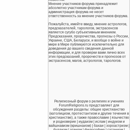
Мнение участников форума принадлежит
абсолютно участникам форума и
администрация форума не несет
ответственность за мнение участников форума.
Пожалуйста, имейте ввиду, мнение астрологов,
предсказателей, тарологов, экстрасенсов
является сугубо субъективным мнением.
Предсказания, пророчества, прогнозы о России,
Украине, США, Беларуси, и вообще о войне и
мире в Мире публикуются исключительно для
доведения до вашего сведения данной
информации, и для проверки вами лично всех
этих предсказаний, пророчеств и прогнозов от
экстрасенсов, магов, астрологов, тарологов.
Религиозный форум о религиях и учениях
ForumReligions.ru представляет для
обсуждения разделы: общее христианство
(католицизм, протестантизм и другие течения в
христианстве), а также православие | язычество
и родноверие | иудаизм | ислам | индуизм и
вайшнавизм (кришнаизм) | бахаи | зороастризм |
буддизм | атеизм | философию | сатанизм |