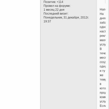
Позитив:
+114
Провел на форуме:
Напом
1 месяц 22 дня
Последний визит:
На
Понедельник, 31 декабря, 2012г.
днях
19:37
забан
одног
насто
рекла
магиче
услуг.
В
течен
месяц
созда
одну
и ту
же
тему,
в
котор
продв
комме
услуги
Если