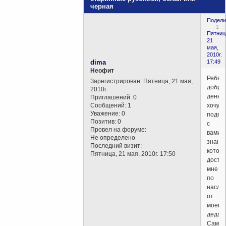
черная
Подели
1
Пятниц
21
мая,
2010г.
dima
17:49
Неофит
Ребята
Зарегистрирован
: Пятница, 21 мая,
добры
2010г.
день,
Приглашений:
0
Сообщений:
1
хочу
Уважение:
0
подел
Позитив:
0
с
Провел на форуме:
вами
Не определено
знани
Последний визит:
котор
Пятница, 21 мая, 2010г. 17:50
доста
мне
по
насле
от
моего
деда!
Сам