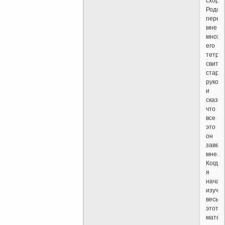
схоро
Родст
перед
мне
множе
его
тетрад
свитко
стари
рукоп
и
сказал
что
все
это
он
завещ
мне.
Когда
я
начал
изучат
весь
этот
матер