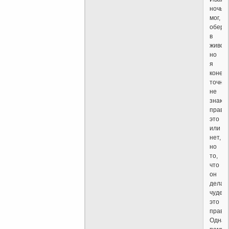
ночь
мог,
оберн
в
живот
но
я
конеч
точно
не
знаю,
правда
это
или
нет,
но
то,
что
он
делал
чудес
это
правда
Одна