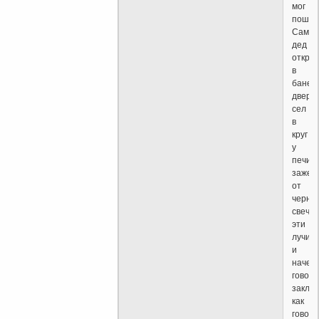
мог
пошев
Сам
дед
откры
в
бане
дверь
сел
в
круг
у
печи
зажег
от
черно
свечи
эти
лучин
и
начел
говори
закли
как
говор