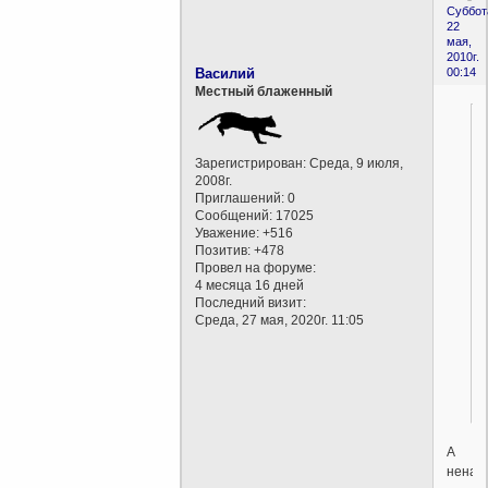
Суббот
22
мая,
2010г.
Василий
00:14
Местный блаженный
Зарегистрирован
: Среда, 9 июля,
2008г.
Приглашений:
0
Сообщений:
17025
Уважение:
+516
Позитив:
+478
Провел на форуме:
4 месяца 16 дней
Последний визит:
Среда, 27 мая, 2020г. 11:05
А
ненав