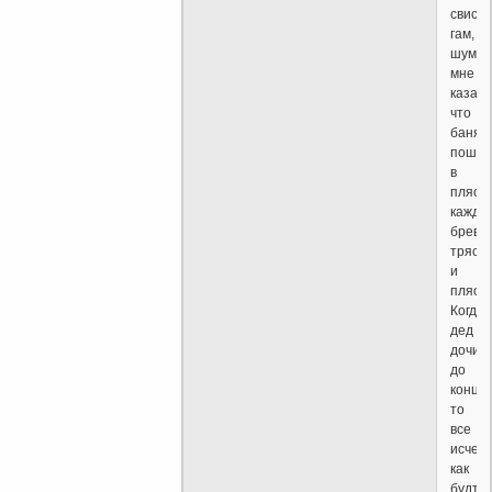
свист,
гам,
шум
мне
казало
что
баня
пошла
в
пляс
каждо
бревн
трясл
и
пляса
Когда
дед
дочит
до
конца,
то
все
исчез
как
будто