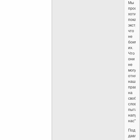
Мы
прост
хотим
показ
экстре
что
не
боимс
их.
Что
они
не
могут
отнят
наше
право
на
свобо
слова,
пытая
напуга
нас".
Под
давле