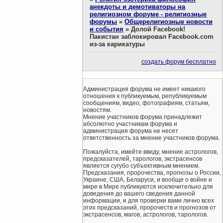
анекдоты и демотиваторы на
религиозном форуме - религиозные
форумы
»
Общерелигиозные новости
и события
»
Долой Facebook!
Пакистан заблокировал Facebook.com
из-за карикатуры
создать форум бесплатно
Администрация форума не имеет никакого
отношения к публикуемым, републикуемым
сообщениям, видео, фотографиям, статьям,
новостям.
Мнение участников форума принадлежит
абсолютно участникам форума и
администрация форума не несет
ответственность за мнение участников форума.
Пожалуйста, имейте ввиду, мнение астрологов,
предсказателей, тарологов, экстрасенсов
является сугубо субъективным мнением.
Предсказания, пророчества, прогнозы о России,
Украине, США, Беларуси, и вообще о войне и
мире в Мире публикуются исключительно для
доведения до вашего сведения данной
информации, и для проверки вами лично всех
этих предсказаний, пророчеств и прогнозов от
экстрасенсов, магов, астрологов, тарологов.