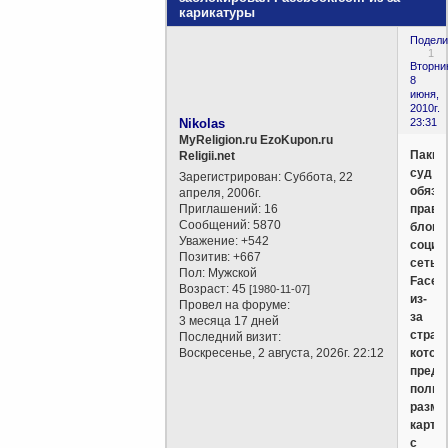
карикатуры
Подели
1
Вторни
8
июня,
2010г.
Nikolas
23:31
MyReligion.ru EzoKupon.ru
Пакис
Religii.net
суд
Зарегистрирован
: Суббота, 22
обяза
апреля, 2006г.
Приглашений:
16
прави
Сообщений:
5870
блоки
Уважение:
+542
социа
Позитив:
+667
сеть
Пол:
Мужской
Faceb
Возраст:
45
[1980-11-07]
из-
Провел на форуме:
за
3 месяца 17 дней
стран
Последний визит:
Воскресенье, 2 августа, 2026г. 22:12
котор
предл
польз
разме
карти
с