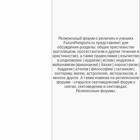
Религиозный форум о религиях и учениях
ForumReligions.ru представляет для
обсуждения разделы: общее христианство
(католицизм, протестантизм и другие течения в
христианстве), а также православие | язычество
и родноверие | иудаизм | ислам | индуизм и
вайшнавизм (кришнаизм) | бахаи | зороастризм |
буддизм | атеизм | философию | сатанизм |
эзотерику, магию, астрологию, экстрасенсов, и
многое другое. А также новинка на религиозном
форуме - открылся сектоведческий форум о
сектах, сектоведении и сектоведах.
Религиозные форумы.