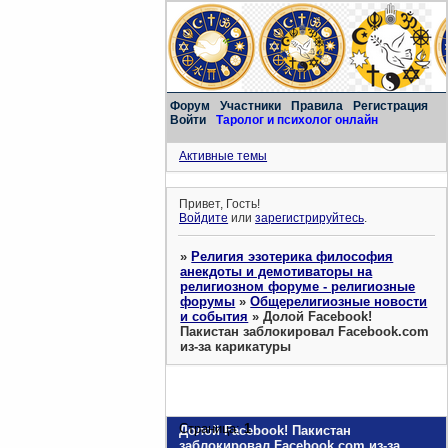
Форум
Участники
Правила
Регистрация
Войти
Таролог и психолог онлайн
Активные темы
Привет, Гость!
Войдите
или
зарегистрируйтесь
.
»
Религия эзотерика философия
анекдоты и демотиваторы на
религиозном форуме - религиозные
форумы
»
Общерелигиозные новости
и события
»
Долой Facebook!
Пакистан заблокировал Facebook.com
из-за карикатуры
Страница:
1
Долой Facebook! Пакистан
заблокировал Facebook.com из-за