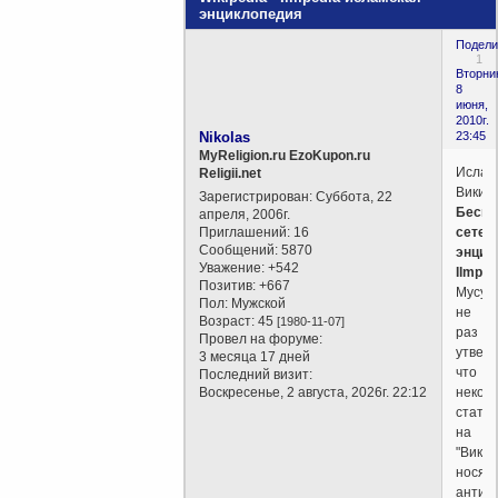
энциклопедия
Подели
1
Вторни
8
июня,
2010г.
Nikolas
23:45
MyReligion.ru EzoKupon.ru
Ислам
Religii.net
Викип
Зарегистрирован
: Суббота, 22
Беспл
апреля, 2006г.
Приглашений:
16
сетев
Сообщений:
5870
энцик
Уважение:
+542
Ilmped
Позитив:
+667
Мусул
Пол:
Мужской
не
Возраст:
45
[1980-11-07]
раз
Провел на форуме:
утвер
3 месяца 17 дней
что
Последний визит:
Воскресенье, 2 августа, 2026г. 22:12
некот
статьи
на
"Вики
носят
антии