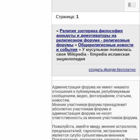
0
Страница:
1
»
Религия эзотерика философия
анекдоты и демотиваторы на
религиозном форуме - религиозные
форумы
»
Общерелигиозные новости
и события
»
У мусульман появилась
своя Wikipedia - Ilmpedia исламская
энциклопедия
создать форум бесплатно
Администрация форума не имеет никакого
отношения к публикуемым, републикуемым
сообщениям, видео, фотографиям, статьям,
новостям.
Мнение участников форума принадлежит
абсолютно участникам форума и
администрация форума не несет
ответственность за мнение участников форума.
Пожалуйста, имейте ввиду, мнение астрологов,
предсказателей, тарологов, экстрасенсов
является сугубо субъективным мнением.
Предсказания, пророчества, прогнозы о России,