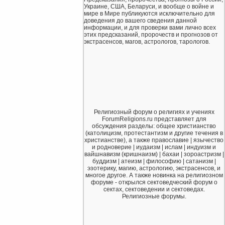
Украине, США, Беларуси, и вообще о войне и
мире в Мире публикуются исключительно для
доведения до вашего сведения данной
информации, и для проверки вами лично всех
этих предсказаний, пророчеств и прогнозов от
экстрасенсов, магов, астрологов, тарологов.
Религиозный форум о религиях и учениях
ForumReligions.ru представляет для
обсуждения разделы: общее христианство
(католицизм, протестантизм и другие течения в
христианстве), а также православие | язычество
и родноверие | иудаизм | ислам | индуизм и
вайшнавизм (кришнаизм) | бахаи | зороастризм |
буддизм | атеизм | философию | сатанизм |
эзотерику, магию, астрологию, экстрасенсов, и
многое другое. А также новинка на религиозном
форуме - открылся сектоведческий форум о
сектах, сектоведении и сектоведах.
Религиозные форумы.