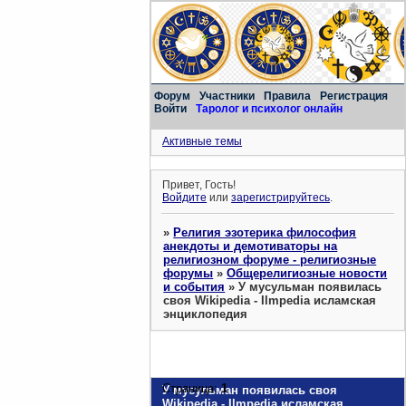
Форум
Участники
Правила
Регистрация
Войти
Таролог и психолог онлайн
Активные темы
Привет, Гость!
Войдите
или
зарегистрируйтесь
.
»
Религия эзотерика философия
анекдоты и демотиваторы на
религиозном форуме - религиозные
форумы
»
Общерелигиозные новости
и события
»
У мусульман появилась
своя Wikipedia - Ilmpedia исламская
энциклопедия
Страница:
1
У мусульман появилась своя
Wikipedia - Ilmpedia исламская