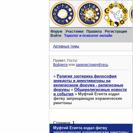
Форум
Участники
Правила
Регистрация
Войти
Таролог и психолог онлайн
Активные темы
Привет, Гость!
Войдите
или
зарегистрируйтесь
.
»
Религия эзотерика философия
анекдоты и демотиваторы на
религиозном форуме - религиозные
форумы
»
Общерелигиозные новости
и события
»
Муфтий Египта издал
фетву запрещающую коранические
рингтоны
Страница:
1
Муфтий Египта издал фетву
запрещающую коранические рингтоны