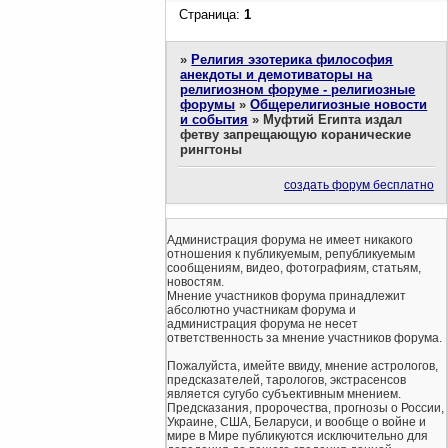
Страница:
1
»
Религия эзотерика философия
анекдоты и демотиваторы на
религиозном форуме - религиозные
форумы
»
Общерелигиозные новости
и события
»
Муфтий Египта издал
фетву запрещающую коранические
рингтоны
создать форум бесплатно
Администрация форума не имеет никакого
отношения к публикуемым, републикуемым
сообщениям, видео, фотографиям, статьям,
новостям.
Мнение участников форума принадлежит
абсолютно участникам форума и
администрация форума не несет
ответственность за мнение участников форума.
Пожалуйста, имейте ввиду, мнение астрологов,
предсказателей, тарологов, экстрасенсов
является сугубо субъективным мнением.
Предсказания, пророчества, прогнозы о России,
Украине, США, Беларуси, и вообще о войне и
мире в Мире публикуются исключительно для