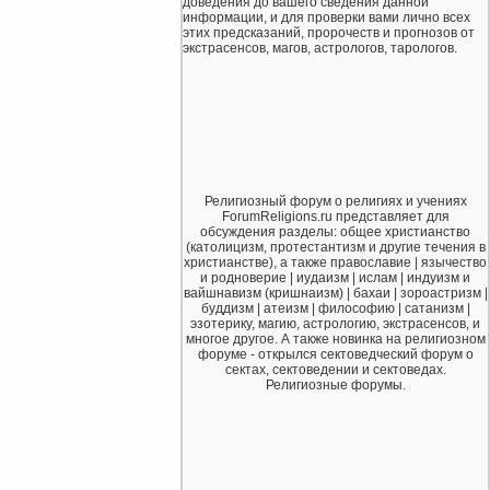
доведения до вашего сведения данной
информации, и для проверки вами лично всех
этих предсказаний, пророчеств и прогнозов от
экстрасенсов, магов, астрологов, тарологов.
Религиозный форум о религиях и учениях
ForumReligions.ru представляет для
обсуждения разделы: общее христианство
(католицизм, протестантизм и другие течения в
христианстве), а также православие | язычество
и родноверие | иудаизм | ислам | индуизм и
вайшнавизм (кришнаизм) | бахаи | зороастризм |
буддизм | атеизм | философию | сатанизм |
эзотерику, магию, астрологию, экстрасенсов, и
многое другое. А также новинка на религиозном
форуме - открылся сектоведческий форум о
сектах, сектоведении и сектоведах.
Религиозные форумы.