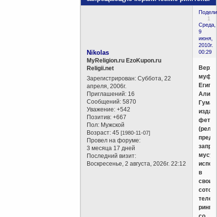
Подели
1
Среда,
9
июня,
2010г.
Nikolas
00:29
MyReligion.ru EzoKupon.ru
Верхо
Religii.net
муфт
Зарегистрирован
: Суббота, 22
Египт
апреля, 2006г.
Приглашений:
16
Али
Сообщений:
5870
Гумаа
Уважение:
+542
издал
Позитив:
+667
фетву
Пол:
Мужской
(рели
Возраст:
45
[1980-11-07]
предп
Провел на форуме:
запр
3 месяца 17 дней
мусу
Последний визит:
Воскресенье, 2 августа, 2026г. 22:12
испол
в
своих
сотов
телеф
рингт
со