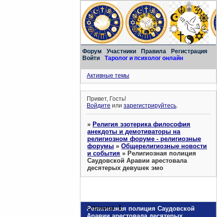
Форум
Участники
Правила
Регистрация
Войти
Таролог и психолог онлайн
Активные темы
Привет, Гость!
Войдите
или
зарегистрируйтесь
.
»
Религия эзотерика философия
анекдоты и демотиваторы на
религиозном форуме - религиозные
форумы
»
Общерелигиозные новости
и события
»
Религиозная полиция
Саудовской Аравии арестовала
десятерых девушек эмо
Страница:
1
Религиозная полиция Саудовской
Аравии арестовала десятерых