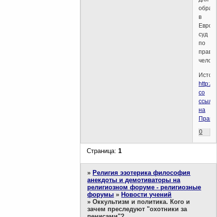
обращ
в
Европ
суд
по
права
челове
Источн
http:/
со
ссылк
на
Правд
0
Страница:
1
»
Религия эзотерика философия
анекдоты и демотиваторы на
религиозном форуме - религиозные
форумы
»
Новости учений
»
Оккультизм и политика. Кого и
зачем преследуют "охотники за
пенисами"?