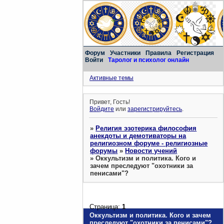
Форум
Участники
Правила
Регистрация
Войти
Таролог и психолог онлайн
Активные темы
Привет, Гость!
Войдите
или
зарегистрируйтесь
.
»
Религия эзотерика философия
анекдоты и демотиваторы на
религиозном форуме - религиозные
форумы
»
Новости учений
»
Оккультизм и политика. Кого и
зачем преследуют "охотники за
пенисами"?
Страница:
1
Оккультизм и политика. Кого и зачем
преследуют "охотники за пенисами"?