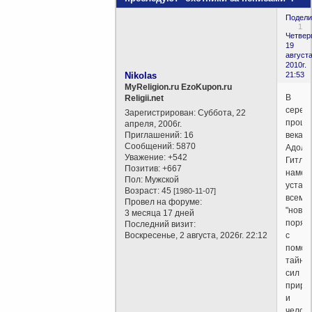
Подели
1
Четверг
19
августа
2010г.
Nikolas
21:53
MyReligion.ru EzoKupon.ru
В
Religii.net
серед
Зарегистрирован
: Суббота, 22
прошл
апреля, 2006г.
Приглашений:
16
века
Сообщений:
5870
Адоль
Уважение:
+542
Гитле
Позитив:
+667
намер
Пол:
Мужской
устан
Возраст:
45
[1980-11-07]
всеми
Провел на форуме:
"новы
3 месяца 17 дней
поряд
Последний визит:
Воскресенье, 2 августа, 2026г. 22:12
с
помо
тайны
сил
приро
и
челове