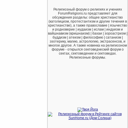
Религиозный форум о религиях и учениях
ForumReligions.ru представляет для
обсуждения разделы: общее христианство
(католицизм, протестантизм и другие течения в
христианстве), а также православие | язычество
и родноверие | иудаизм | ислам | индуизм и
вайшнавизм (кришнаизм) | бахаи | зороастризм |
буддизм | атеизм | философию | сатанизм |
эзотерику, магию, астрологию, экстрасенсов, и
многое другое. А также новинка на религиозном
форуме - открылся сектоведческий форум о
сектах, сектоведении и сектоведах.
Религиозные форумы.