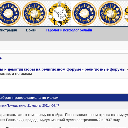
гистрация
Войти
Таролог и психолог онлайн
ь
.
ты и демотиваторы на религиозном форуме - религиозные форумы
авие, а не ислам
ыбрал православие, а не ислам
ться
Понедельник, 21 марта, 2011г. 04:47
 рассказывает о том почему он выбрал Православие - несмотря на свои мусул
 из Башкирии), прадед - мусульманский мулла растрелянный в 1937 году.