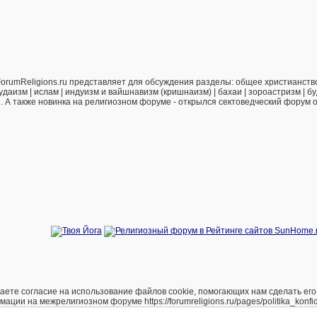
orumReligions.ru представляет для обсуждения разделы: общее христианство 
удаизм | ислам | индуизм и вайшнавизм (кришнаизм) | бахаи | зороастризм | бу
е. А также новинка на религиозном форуме - открылся сектоведческий форум 
е согласие на использование файлов cookie, помогающих нам сделать его удоб
и на межрелигиозном форуме https://forumreligions.ru/pages/politika_konfide