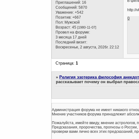
В филь
Приглашений:
16
Сообщений:
5870
http:/
Уважение:
+542
Позитив:
+667
0
Пол:
Мужской
Возраст:
45
[1980-11-07]
Провел на форуме:
3 месяца 17 дней
Последний визит:
Воскресенье, 2 августа, 2026г. 22:12
Страница:
1
»
Религия эзотерика философия анекдо
рассказывает почему он выбрал правосл
Администрация форума не имеет никакого отнош
Мнение участников форума принадлежит абсолю
Пожалуйста, имейте ввиду, мнение астрологов, 
Предсказания, пророчества, прогнозы о России,
проверки вами лично всех этих предсказаний, про