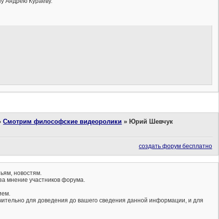
ну Андрею Кураеву.
»
Смотрим философские видеоролики
»
Юрий Шевчук
создать форум бесплатно
ьям, новостям.
за мнение участников форума.
ием.
ючительно для доведения до вашего сведения данной информации, и для