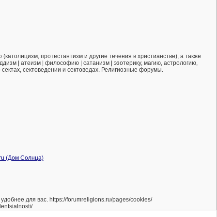
(католицизм, протестантизм и другие течения в христианстве), а также
ддизм | атеизм | философию | сатанизм | эзотерику, магию, астрологию,
о сектах, сектоведении и сектоведах. Религиозные форумы.
нее для вас. https://forumreligions.ru/pages/cookies/
ntsialnosti/