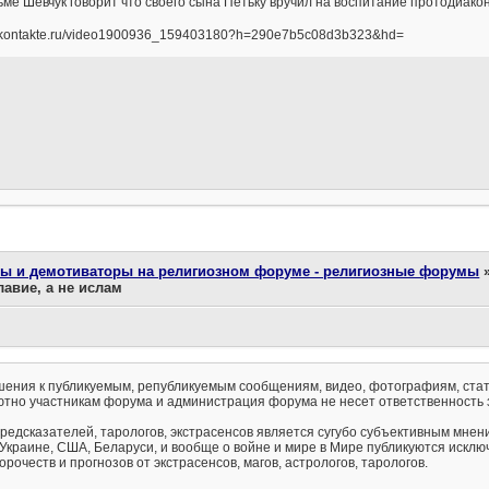
ме Шевчук говорит что своего сына Петьку вручил на воспитание протодиако
/vkontakte.ru/video1900936_159403180?h=290e7b5c08d3b323&hd=
ты и демотиваторы на религиозном форуме - религиозные форумы
авие, а не ислам
ения к публикуемым, републикуемым сообщениям, видео, фотографиям, стат
тно участникам форума и администрация форума не несет ответственность 
предсказателей, тарологов, экстрасенсов является сугубо субъективным мнен
 Украине, США, Беларуси, и вообще о войне и мире в Мире публикуются искл
рочеств и прогнозов от экстрасенсов, магов, астрологов, тарологов.