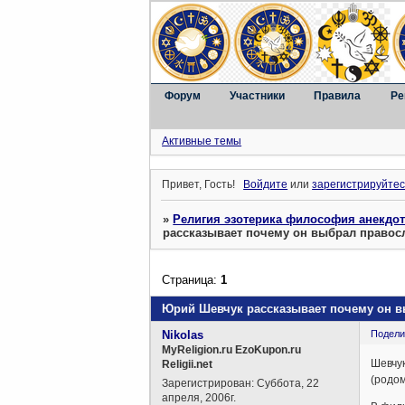
Форум
Участники
Правила
Ре
Активные темы
Привет, Гость!
Войдите
или
зарегистрируйтес
»
Религия эзотерика философия анекдо
рассказывает почему он выбрал правосл
Страница:
1
Юрий Шевчук рассказывает почему он в
Nikolas
Подели
MyReligion.ru EzoKupon.ru
Шевчук
Religii.net
(родом
Зарегистрирован
: Суббота, 22
апреля, 2006г.