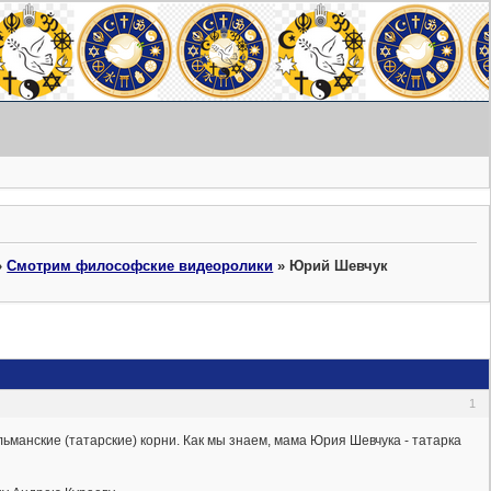
»
Смотрим философские видеоролики
»
Юрий Шевчук
1
ьманские (татарские) корни. Как мы знаем, мама Юрия Шевчука - татарка