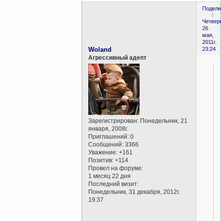
Подели
5
Четверг
26
мая,
2011г.
Woland
23:24
Агрессивный адепт
Зарегистрирован
: Понедельник, 21
января, 2008г.
Приглашений:
0
Сообщений:
3366
Уважение:
+161
Позитив:
+114
Провел на форуме:
1 месяц 22 дня
Последний визит:
Понедельник, 31 декабря, 2012г.
19:37