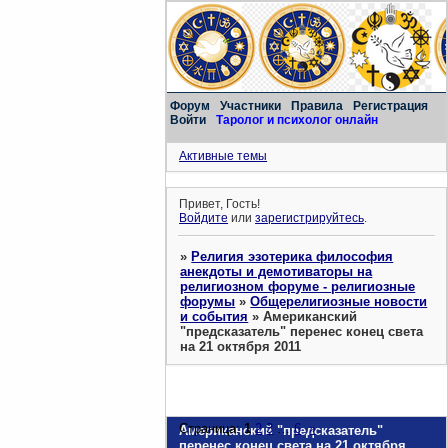
Форум
Участники
Правила
Регистрация
Войти
Таролог и психолог онлайн
Активные темы
Привет, Гость!
Войдите
или
зарегистрируйтесь
.
»
Религия эзотерика философия
анекдоты и демотиваторы на
религиозном форуме - религиозные
форумы
»
Общерелигиозные новости
и события
»
Американский
"предсказатель" перенес конец света
на 21 октября 2011
Страница:
1
2
3
…
6
»
Американский "предсказатель"
перенес конец света на 21 октября