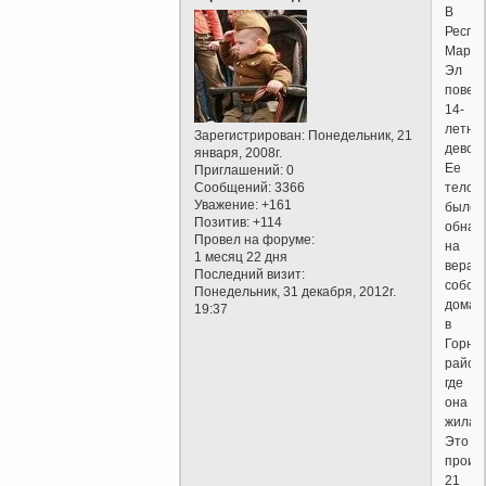
В
Респу
Марий
Эл
повес
14-
летня
Зарегистрирован
: Понедельник, 21
девочк
января, 2008г.
Ее
Приглашений:
0
Сообщений:
3366
тело
Уважение:
+161
было
Позитив:
+114
обнар
Провел на форуме:
на
1 месяц 22 дня
веран
Последний визит:
собст
Понедельник, 31 декабря, 2012г.
дома
19:37
в
Горно
район
где
она
жила.
Это
произ
21