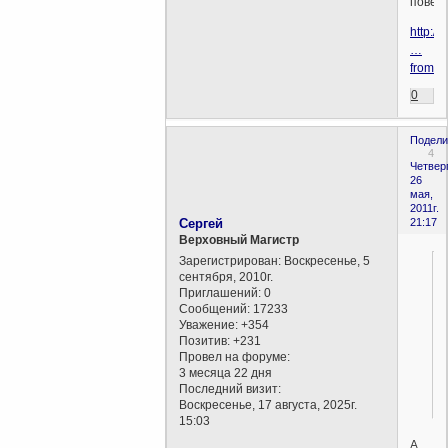
повеси
http://
…
fromma
0
Подели
4
Четверг
26
мая,
2011г.
Сергей
21:17
Верховный Магистр
Зарегистрирован
: Воскресенье, 5
сентября, 2010г.
Приглашений:
0
Сообщений:
17233
Уважение:
+354
Позитив:
+231
Провел на форуме:
3 месяца 22 дня
Последний визит:
Воскресенье, 17 августа, 2025г.
15:03
А