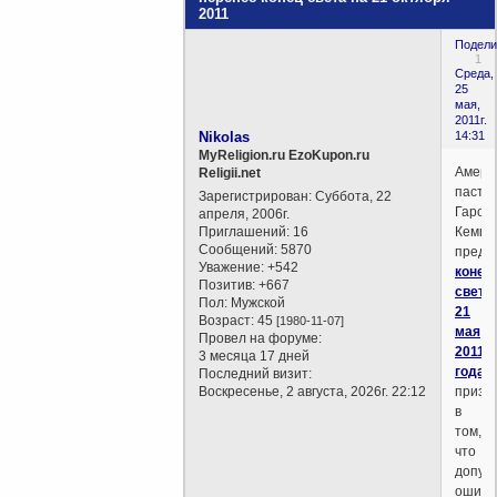
2011
Подели
1
Среда,
25
мая,
2011г.
Nikolas
14:31
MyReligion.ru EzoKupon.ru
Амери
Religii.net
пасты
Зарегистрирован
: Суббота, 22
Гарол
апреля, 2006г.
Приглашений:
16
Кемпин
Сообщений:
5870
предс
Уважение:
+542
конец
Позитив:
+667
света
Пол:
Мужской
21
Возраст:
45
[1980-11-07]
мая
Провел на форуме:
2011
3 месяца 17 дней
года
,
Последний визит:
Воскресенье, 2 августа, 2026г. 22:12
призн
в
том,
что
допус
ошибк