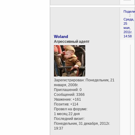
Подели
2
Среда,
25
мая,
2011г.
Woland
14:58
Агрессивный адепт
Зарегистрирован
: Понедельник, 21
января, 2008г.
Приглашений:
0
Сообщений:
3366
Уважение:
+161
Позитив:
+114
Провел на форуме:
1 месяц 22 дня
Последний визит:
Понедельник, 31 декабря, 2012г.
19:37