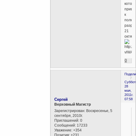
котор
приве
к
полно
разру
21
октяб
0
Подели
7
Суббот
28
мая,
2011г.
Сергей
07:58
Верховный Магистр
Зарегистрирован
: Воскресенье, 5
сентября, 2010г.
Приглашений:
0
Сообщений:
17233
Уважение:
+354
Позитив:
+231