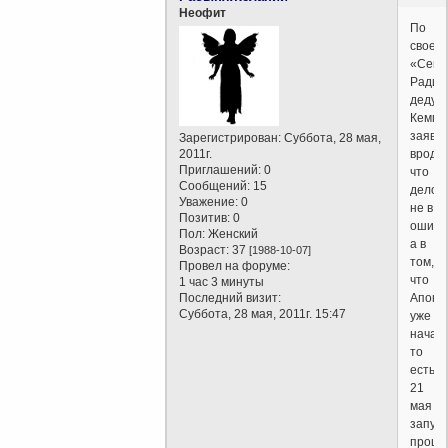
Неофит
По
своем
«Семе
Радио
дедуш
Кемпи
заяви
Зарегистрирован
: Суббота, 28 мая,
2011г.
вроде,
Приглашений:
0
что
Сообщений:
15
дело
Уважение:
0
не в
Позитив:
0
ошибк
Пол:
Женский
а в
Возраст:
37
[1988-10-07]
том,
Провел на форуме:
что
1 час 3 минуты
Последний визит:
Апока
Суббота, 28 мая, 2011г. 15:47
уже
началс
то
есть
21
мая
запущ
проце