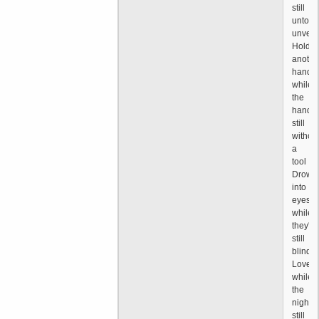
still
untouc
unveil
Hold
anothe
hand
while
the
hand's
still
withou
a
tool
Drown
into
eyes
while
they're
still
blind
Love
while
the
night
still