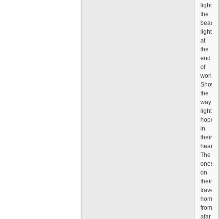
lighten
the
beacon
light
at
the
end
of
world
Showi
the
way
lightin
hope
in
their
hearts
The
ones
on
their
travels
homew
from
afar