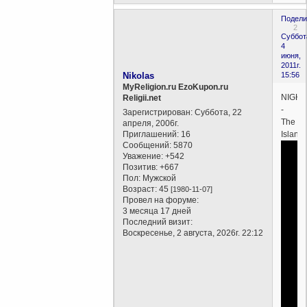
Подели
2
Суббот
4
июня,
2011г.
Nikolas
15:56
MyReligion.ru EzoKupon.ru
NIGHT
Religii.net
-
Зарегистрирован
: Суббота, 22
The
апреля, 2006г.
Приглашений:
16
Island
Сообщений:
5870
Уважение:
+542
Позитив:
+667
Пол:
Мужской
Возраст:
45
[1980-11-07]
Провел на форуме:
3 месяца 17 дней
Последний визит:
Воскресенье, 2 августа, 2026г. 22:12