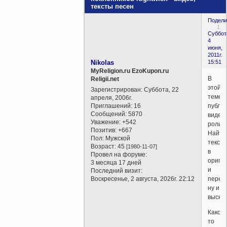
тексты песен
Подели
1
Суббот
4
июня,
2011г.
Nikolas
15:51
MyReligion.ru EzoKupon.ru
В
Religii.net
этой
Зарегистрирован
: Суббота, 22
теме
апреля, 2006г.
Приглашений:
16
публи
Сообщений:
5870
видео
Уважение:
+542
ролик
Позитив:
+667
Найтв
Пол:
Мужской
текст
Возраст:
45
[1980-11-07]
в
Провел на форуме:
ориги
3 месяца 17 дней
и
Последний визит:
Воскресенье, 2 августа, 2026г. 22:12
перев
ну и
выска
Какой-
то