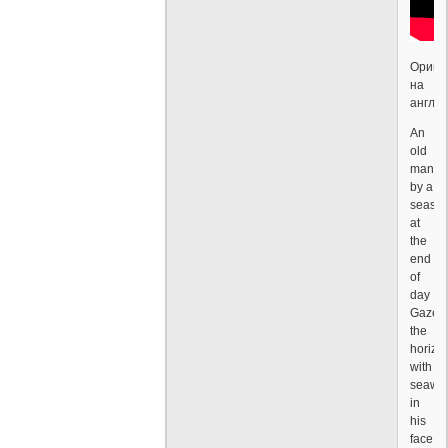
Ориги
на
англий
An
old
man
by a
seash
at
the
end
of
day
Gazes
the
horizo
with
seawi
in
his
face