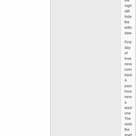
the
night
still
hides
the
wither
dawn
First
day
of
love
never
comes
back
A
passio
hour's
never
a
waste
one
The
violin,
the
poet's