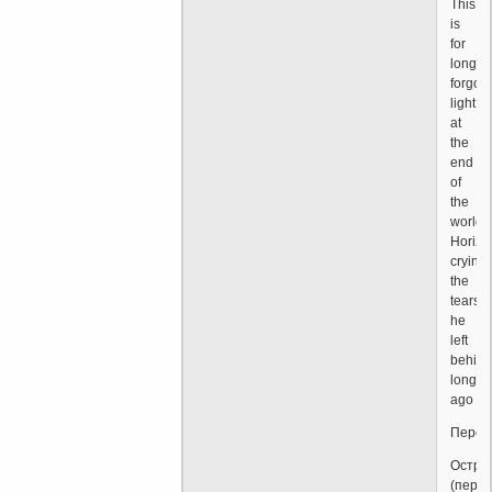
This
is
for
long-
forgott
light
at
the
end
of
the
world
Horizo
crying,
the
tears
he
left
behind
long
ago
Перев
Остро
(пере