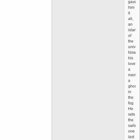
gave
him
it
all,
an
island
of
the
univer
Now
his
love's
a
memor
a
ghost
in
the
fog
He
sets
the
sails
one
last