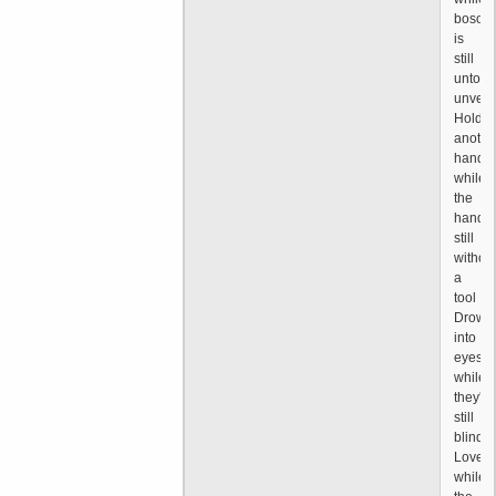
bosom
is
still
untouc
unveil
Hold
anothe
hand
while
the
hand's
still
withou
a
tool
Drown
into
eyes
while
they're
still
blind
Love
while