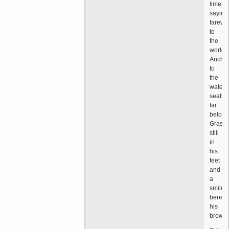
time
saying
farewel
to
the
world
Ancho
to
the
water
seabe
far
below
Grass
still
in
his
feet
and
a
smile
benea
his
brow