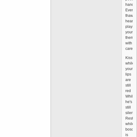
hand,
Every
thawin
heart
plays
your
theme
with
care
Kiss
while
your
lips
are
still
red
While
he's
still
silent
Rest
while
bosom
is