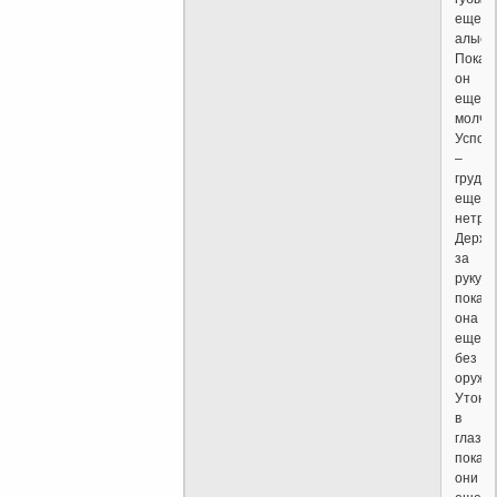
еще
алые,
Пока
он
еще
молчит
Успок
–
грудь
еще
нетрон
Держи
за
руку,
пока
она
еще
без
оружи
Утони
в
глазах
пока
они