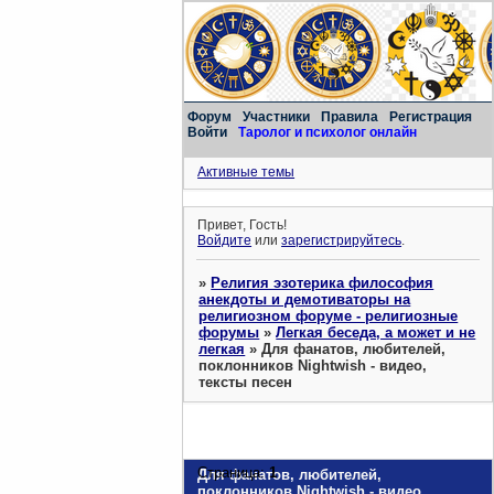
Форум
Участники
Правила
Регистрация
Войти
Таролог и психолог онлайн
Активные темы
Привет, Гость!
Войдите
или
зарегистрируйтесь
.
»
Религия эзотерика философия
анекдоты и демотиваторы на
религиозном форуме - религиозные
форумы
»
Легкая беседа, а может и не
легкая
»
Для фанатов, любителей,
поклонников Nightwish - видео,
тексты песен
Страница:
1
Для фанатов, любителей,
поклонников Nightwish - видео,