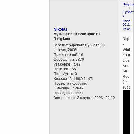
Подели
3
Суббот
4
июня,
2011г.
Nikolas
16:04
MyReligion.ru EzoKupon.ru
Nightw
Religii.net
-
Зарегистрирован
: Суббота, 22
While
апреля, 2006г.
Приглашений:
16
Your
Сообщений:
5870
Lips
Уважение:
+542
Are
Позитив:
+667
Still
Пол:
Мужской
Red
Возраст:
45
[1980-11-07]
[en
Провел на форуме:
subtitl
3 месяца 17 дней
Последний визит:
Воскресенье, 2 августа, 2026г. 22:12