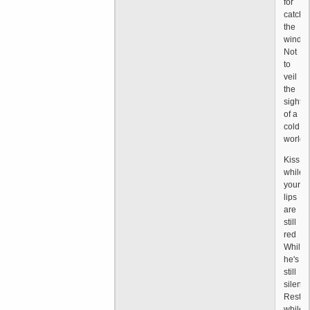
for
catchi
the
wind
Not
to
veil
the
sight
of a
cold
world
Kiss
while
your
lips
are
still
red
While
he's
still
silent
Rest
while