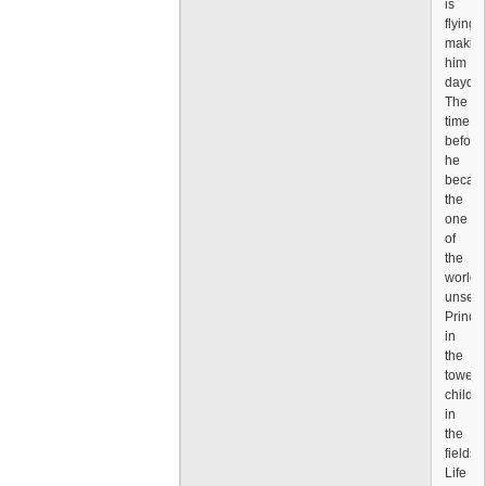
is
flying
makin
him
daydr
The
time
before
he
becam
the
one
of
the
world's
unsee
Prince
in
the
tower,
childr
in
the
fields
Life