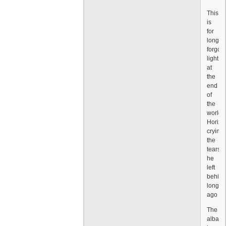
This
is
for
long-
forgott
light
at
the
end
of
the
world
Horizo
crying,
the
tears
he
left
behind
long
ago
The
albatr