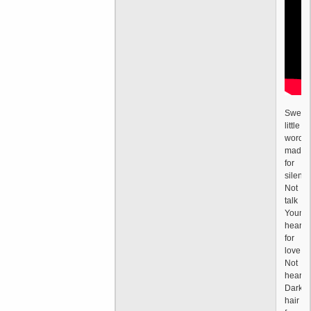
Sweet
little
words
made
for
silenc
Not
talk
Young
heart
for
love
Not
hearta
Dark
hair