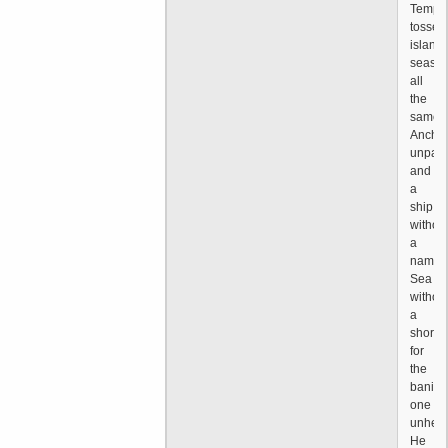
Tempes
tossed
island,
seaso
all
the
same
Ancho
unpain
and
a
ship
withou
a
name
Sea
withou
a
shore
for
the
banis
one
unhea
He