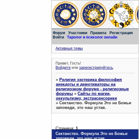
Форум
Участники
Правила
Регистрация
Войти
Таролог и психолог онлайн
Активные темы
Привет, Гость!
Войдите
или
зарегистрируйтесь
.
»
Религия эзотерика философия
анекдоты и демотиваторы на
религиозном форуме - религиозные
форумы
»
Сайты по магии,
оккультизму, экстрасенсорике
»
Сектанство. Формула Это не Божьи
заповеди, это наш устав.
Страница:
1
Сектанство. Формула Это не Божьи
заповеди, это наш устав.