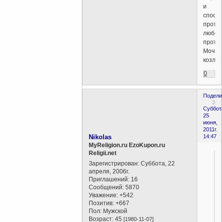
и
спосо
проти
любом
против
Мочи
козлов
0
Подели
3
Суббот
25
июня,
2011г.
Nikolas
14:47
MyReligion.ru EzoKupon.ru
Religii.net
Зарегистрирован
: Суббота, 22
апреля, 2006г.
Приглашений:
16
Сообщений:
5870
Уважение:
+542
Позитив:
+667
Пол:
Мужской
Возраст:
45
[1980-11-07]