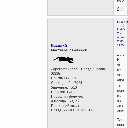
избави
0
Подели
2
Суббот
25
июня,
2011г.
Василий
11:27
Местный блаженный
Да...
И
что
Зарегистрирован
: Среда, 9 июля,
все
2008г.
эти
Приглашений:
0
удово
Сообщений:
17025
ты
Уважение:
+516
поиме
Позитив:
+478
всего
Провел на форуме:
за
4 месяца 16 дней
Последний визит:
два
Среда, 27 мая, 2020г. 11:05
дня?..
Тут,
поним