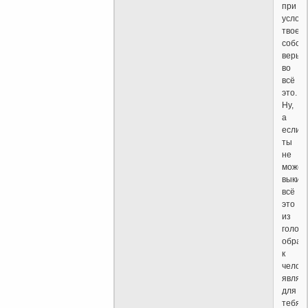
при
услов
твоей
собст
веры
во
всё
это.
Ну,
а
если
ты
не
може
выкин
всё
это
из
головы
обрат
к
челове
являю
для
тебя