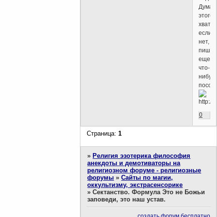
Думаю
этого
хватит
если
нет,
пиши,
еще
что-
нибуд
посов
0
Страница:
1
»
Религия эзотерика философия
анекдоты и демотиваторы на
религиозном форуме - религиозные
форумы
»
Сайты по магии,
оккультизму, экстрасенсорике
»
Сектанство. Формула Это не Божьи
заповеди, это наш устав.
создать форум бесплатно