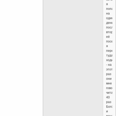
я
попал
на
один
день,
после
второг
её
посещ
я
перес
туда
ходит
- на
этот
раз
они
мне
говор
читать
40
раз
Богор
и
мантр