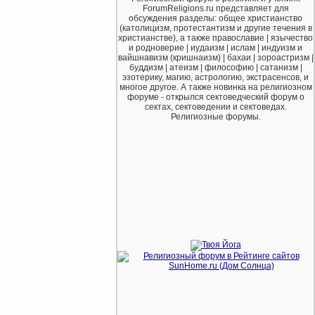
ForumReligions.ru представляет для
обсуждения разделы: общее христианство
(католицизм, протестантизм и другие течения в
христианстве), а также православие | язычество
и родноверие | иудаизм | ислам | индуизм и
вайшнавизм (кришнаизм) | бахаи | зороастризм |
буддизм | атеизм | философию | сатанизм |
эзотерику, магию, астрологию, экстрасенсов, и
многое другое. А также новинка на религиозном
форуме - открылся сектоведческий форум о
сектах, сектоведении и сектоведах.
Религиозные форумы.