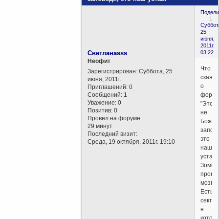
Подели
1
Суббот
25
июня,
2011г.
Светланаsss
03:22
Неофит
Что
Зарегистрирован
: Суббота, 25
скаже
июня, 2011г.
о
Приглашений:
0
Сообщений:
1
форму
Уважение:
0
"Это
Позитив:
0
не
Провел на форуме:
Божьи
29 минут
запове
Последний визит:
это
Среда, 19 октября, 2011г. 19:10
наш
устав"
Зомби
промы
мозгов.
Есть
секта,
в
котор