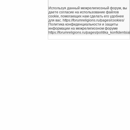
Используя данный межрелигиозный форум, вы
даете согласие на использование файлов
cookie, помогающих нам сделать его удобнее
для вас. https://forumreligions.ru/pages/cookies/
Политика конфиденциальности и защиты
информации на межрелигиозном форуме
https://forumreligions.ru/pages/politika_konfidentsial