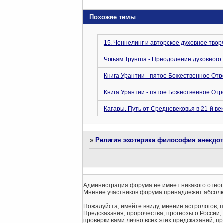
Похожие темы
15. Ченнелинг и авторское духовное твор
Чогьям Трунгпа - Преодоление духовног
Книга Урантии - пятое Божественное От
Книга Урантии - пятое Божественное От
Катары. Путь от Средневековья в 21-й ве
»
Религия эзотерика философия анекдо
Администрация форума не имеет никакого отнош
Мнение участников форума принадлежит абсолю
Пожалуйста, имейте ввиду, мнение астрологов, 
Предсказания, пророчества, прогнозы о России,
проверки вами лично всех этих предсказаний, про