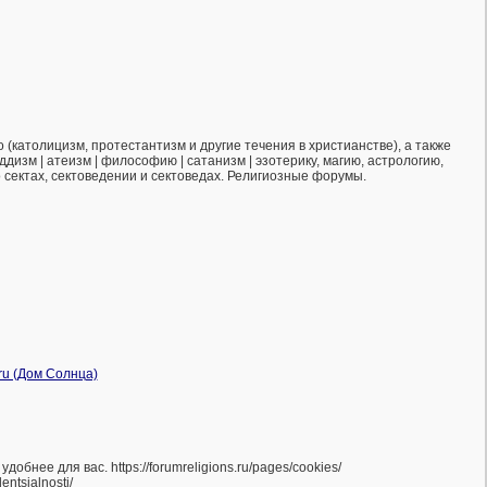
(католицизм, протестантизм и другие течения в христианстве), а также
ддизм | атеизм | философию | сатанизм | эзотерику, магию, астрологию,
о сектах, сектоведении и сектоведах. Религиозные форумы.
нее для вас. https://forumreligions.ru/pages/cookies/
ntsialnosti/