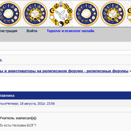
гистрация
Войти
Таролог и психолог онлайн
ь
.
ты и демотиваторы на религиозном форуме - религиозные форумы
тавника
ться
Четверг, 18 августа, 2011г. 23:56
Учитель написал(а):
То есть-Человек-БОГ?