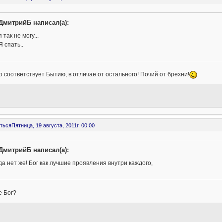
ДмитрийБ написал(а):
я так не могу...
Я спать..
о соответствует Бытию, в отличае от остального! Почий от брехни!
ться
Пятница, 19 августа, 2011г. 00:00
ДмитрийБ написал(а):
да нет же! Бог как лучшие проявления внутри каждого,
е Бог?