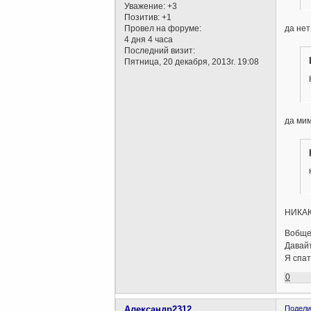
Уважение:
+3
Позитив:
+1
Провел на форуме:
да нет
4 дня 4 часа
Последний визит:
Пятница, 20 декабря, 2013г. 19:08
да мим
НИКАК
Вобще
Давайт
Я спат
0
Александр2312
Подели