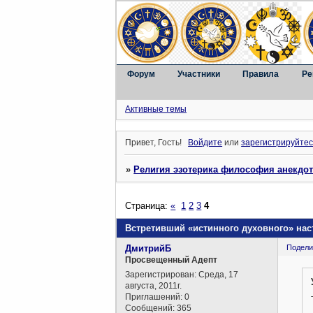
Форум
Участники
Правила
Ре
Активные темы
Привет, Гость!
Войдите
или
зарегистрируйтес
»
Религия эзотерика философия анекдо
Страница:
«
1
2
3
4
Встретивший «истинного духовного» нас
ДмитрийБ
Подели
Просвещенный Адепт
Зарегистрирован
: Среда, 17
августа, 2011г.
Приглашений:
0
Сообщений:
365