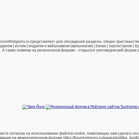
orumReligions.ru представляет для обсуждения разделы: общее христианство 
удаизм | ислам | индуизм и вайшнавизм (кришнаизм) | бахаи | зороастризм | бу
е. А также новинка на религиозном форуме - открылся сектоведческий форум 
е согласие на использование файлов cookie, помогающих нам сделать его удоб
и на межрелигиозном форуме https://forumreligions.ru/pages/politika_konfide