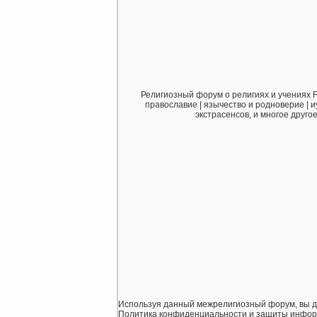
Религиозный форум о религиях и учениях F
православие | язычество и родноверие | и
экстрасенсов, и многое друго
Используя данный межрелигиозный форум, вы дает
Политика конфиденциальности и защиты информаци