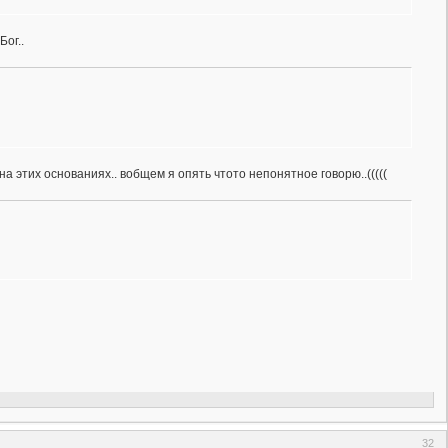
Бог..
на этих основаниях.. вобщем я опять чтото непонятное говорю..(((((
32