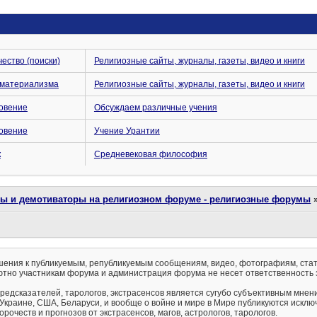
чество (поиски)
Религиозные сайты, журналы, газеты, видео и книги
о материализма
Религиозные сайты, журналы, газеты, видео и книги
ровение
Обсуждаем различные учения
ровение
Учение Урантии
к
Средневековая философия
ты и демотиваторы на религиозном форуме - религиозные форумы
ения к публикуемым, републикуемым сообщениям, видео, фотографиям, стат
тно участникам форума и администрация форума не несет ответственность 
предсказателей, тарологов, экстрасенсов является сугубо субъективным мнен
 Украине, США, Беларуси, и вообще о войне и мире в Мире публикуются искл
рочеств и прогнозов от экстрасенсов, магов, астрологов, тарологов.