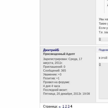
Увы на
Такие
Если у
Т.е. з
0
ДмитрийБ
Подели
Просвещенный Адепт
в этой
Зарегистрирован
: Среда, 17
августа, 2011г.
0
Приглашений:
0
Сообщений:
365
Уважение:
+3
Позитив:
+1
Провел на форуме:
4 дня 4 часа
Последний визит:
Пятница, 20 декабря, 2013г. 19:08
Страница:
«
1
2
3
4