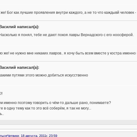
 же! Бог как лучшие проявления внутри каждого, а не то что каждывй человек - 
Василий написал(а):
Насколько я понял, тебе не дают покоя лавры Вернадского с его ноосферой.
о же! не нужно мне никаких лавров.. я хочу быть всем вместе у костра именно 
Василий написал(а):
какими путями этого можно добиться искусственно
!!
м именно поэтому говорить о чём-то дальше рано, понимаете?
е в одну тему как то это всё соберём, я так не могу...
ь..
ться
Четверг, 18 августа, 2011г. 23:59