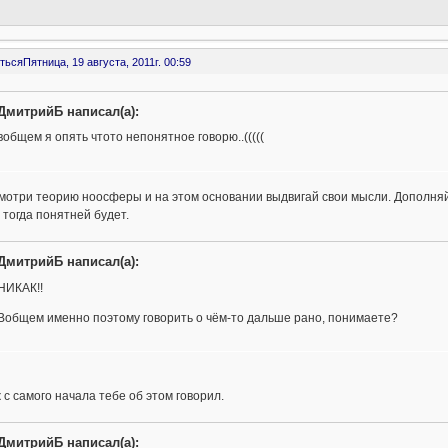
ться
Пятница, 19 августа, 2011г. 00:59
ДмитрийБ написал(а):
вобщем я опять чтото непонятное говорю..(((((
отри теорию ноосферы и на этом основании выдвигай свои мысли. Дополняй
тогда понятней будет.
ДмитрийБ написал(а):
НИКАК!!
Вобщем именно поэтому говорить о чём-то дальше рано, понимаете?
ж с самого начала тебе об этом говорил.
ДмитрийБ написал(а):