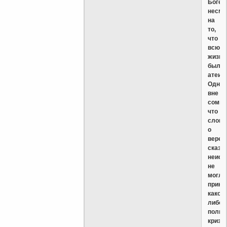
Боге,
несмо
на
то,
что
всю
жизнь
был
атеис
Однак
вне
сомне
что
слова
о
вере,
сказа
неиск
не
могли
прине
какой-
либо
польз
кризи