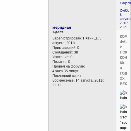
Подели
1
Суббот
6
августа
2011г.
меридиан
20:21
Aдепт
КОММ
Зарегистрирован
: Пятница, 5
ФАШ
августа, 2011г.
И
Приглашений:
0
Сообщений:
38
ПОКО
Уважение:
0
КОНЦ
Позитив:
0
60-
Провел на форуме:
Х
4 часа 35 минут
ГОДО
Последний визит:
ХХ
Воскресенье, 14 августа, 2011г.
ВЕКА
22:12
Этот
"трой
портр