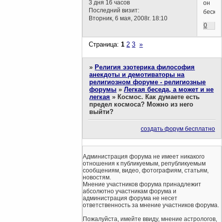
3 дня 16 часов
он
Последний визит:
беско
Вторник, 6 мая, 2008г. 18:10
0
Страница:
1
2
3
»
»
Религия эзотерика философия
анекдоты и демотиваторы на
религиозном форуме - религиозные
форумы
»
Легкая беседа, а может и не
легкая
»
Космос. Как думаете есть
предел космоса? Можно из него
выйти?
создать форум бесплатно
Администрация форума не имеет никакого
отношения к публикуемым, републикуемым
сообщениям, видео, фотографиям, статьям,
новостям.
Мнение участников форума принадлежит
абсолютно участникам форума и
администрация форума не несет
ответственность за мнение участников форума.
Пожалуйста, имейте ввиду, мнение астрологов,