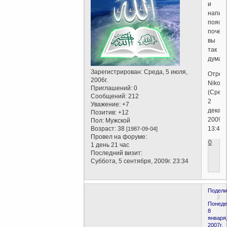
и
напиш
поясн
почем
вы
так
думает
Зарегистрирован
: Среда, 5 июля,
Отред
2006г.
Nikola
Приглашений:
0
(Среда
Сообщений:
212
2
Уважение:
+7
декабр
Позитив:
+12
2009г.
Пол:
Мужской
Возраст:
38
13:41)
[1987-09-04]
Провел на форуме:
0
1 день 21 час
Последний визит:
Суббота, 5 сентября, 2009г. 23:34
Подели
2
Понеде
8
января
2007г.