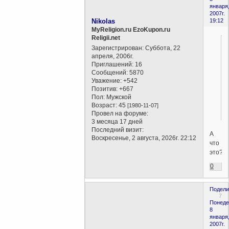
января
2007г.
Nikolas
19:12
MyReligion.ru EzoKupon.ru
Religii.net
Зарегистрирован
: Суббота, 22
апреля, 2006г.
Приглашений:
16
Сообщений:
5870
Уважение:
+542
Позитив:
+667
Пол:
Мужской
Возраст:
45
[1980-11-07]
Провел на форуме:
3 месяца 17 дней
Последний визит:
А
Воскресенье, 2 августа, 2026г. 22:12
что
это?
0
Подели
7
Понеде
8
января
2007г.