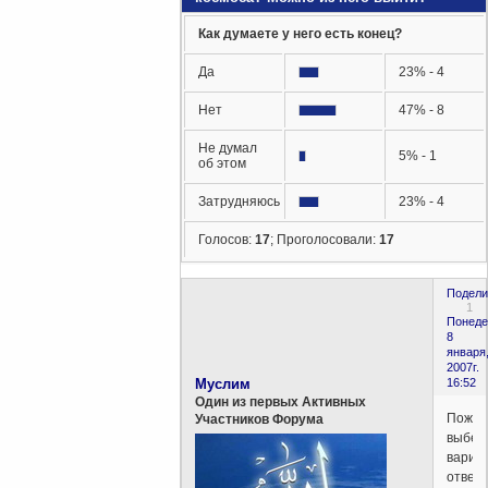
Как думаете у него есть конец?
Да
23% - 4
Нет
47% - 8
Не думал
5% - 1
об этом
Затрудняюсь
23% - 4
Голосов:
17
;
Проголосовали:
17
Подели
1
Понеде
8
января
2007г.
Муслим
16:52
Один из первых Активных
Пожал
Участников Форума
выбер
вариа
ответ