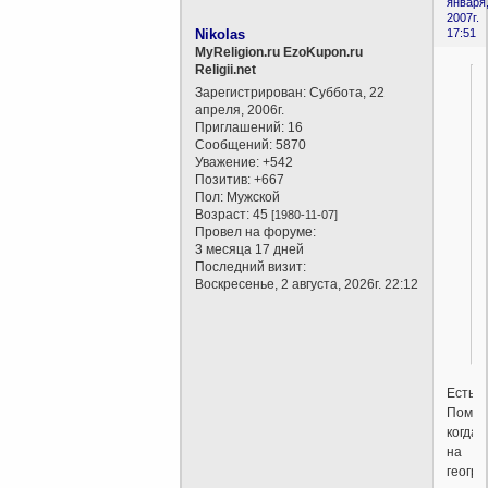
января
2007г.
Nikolas
17:51
MyReligion.ru EzoKupon.ru
Religii.net
Зарегистрирован
: Суббота, 22
апреля, 2006г.
Приглашений:
16
Сообщений:
5870
Уважение:
+542
Позитив:
+667
Пол:
Мужской
Возраст:
45
[1980-11-07]
Провел на форуме:
3 месяца 17 дней
Последний визит:
Воскресенье, 2 августа, 2026г. 22:12
Есть.
Помню
когда
на
геогр