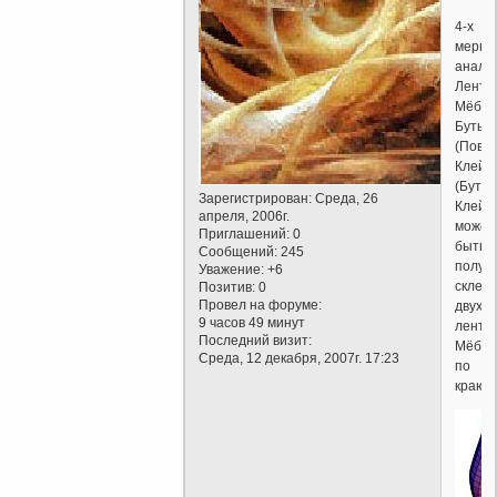
4-х
мерны
анало
Ленты
Мёбиу
Бутыл
(Повер
Клейн
(Буты
Зарегистрирован
: Среда, 26
Клейн
апреля, 2006г.
может
Приглашений:
0
быть
Сообщений:
245
получ
Уважение:
+6
склеи
Позитив:
0
Провел на форуме:
двух
9 часов 49 минут
лент
Последний визит:
Мёбиу
Среда, 12 декабря, 2007г. 17:23
по
краю.)