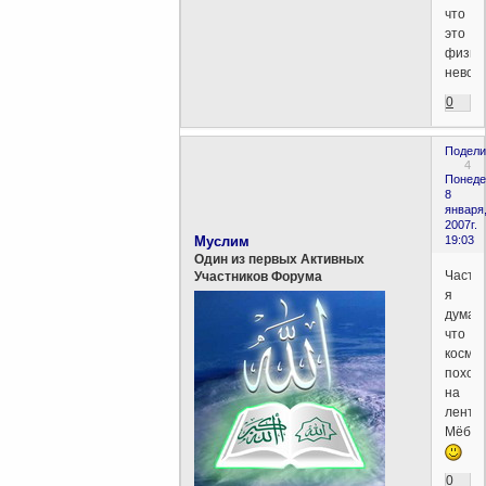
что
это
физич
невоз
0
Подели
4
Понеде
8
января
2007г.
Муслим
19:03
Один из первых Активных
Часте
Участников Форума
я
думаю
что
космо
похож
на
ленту
Мёбиу
0