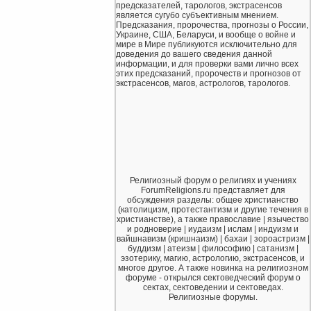
предсказателей, тарологов, экстрасенсов
является сугубо субъективным мнением.
Предсказания, пророчества, прогнозы о России,
Украине, США, Беларуси, и вообще о войне и
мире в Мире публикуются исключительно для
доведения до вашего сведения данной
информации, и для проверки вами лично всех
этих предсказаний, пророчеств и прогнозов от
экстрасенсов, магов, астрологов, тарологов.
Религиозный форум о религиях и учениях
ForumReligions.ru представляет для
обсуждения разделы: общее христианство
(католицизм, протестантизм и другие течения в
христианстве), а также православие | язычество
и родноверие | иудаизм | ислам | индуизм и
вайшнавизм (кришнаизм) | бахаи | зороастризм |
буддизм | атеизм | философию | сатанизм |
эзотерику, магию, астрологию, экстрасенсов, и
многое другое. А также новинка на религиозном
форуме - открылся сектоведческий форум о
сектах, сектоведении и сектоведах.
Религиозные форумы.