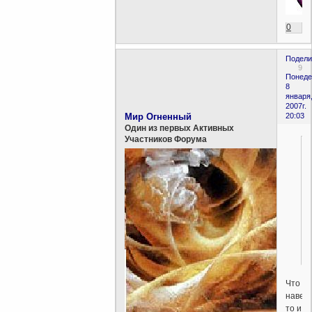
0
Подели
9
Понеде
8
января
2007г.
Мир Огненный
20:03
Один из первых Активных
Участников Форума
Что
наверх
то и