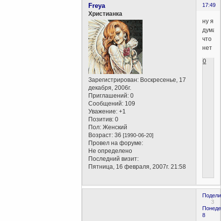
Freya
17:49
Христианка
ну я
думаю
что
нет
0
Зарегистрирован
: Воскресенье, 17
декабря, 2006г.
Приглашений:
0
Сообщений:
109
Уважение:
+1
Позитив:
0
Пол:
Женский
Возраст:
36
[1990-06-20]
Провел на форуме:
Не определено
Последний визит:
Пятница, 16 февраля, 2007г. 21:58
Подели
3
Понеде
8