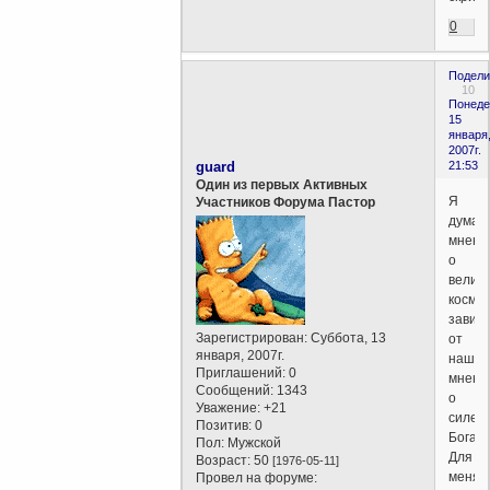
0
Подели
10
Понеде
15
января
2007г.
guard
21:53
Один из первых Активных
Я
Участников Форума Пастор
думаю
мнени
о
велич
космо
завис
Зарегистрирован
: Суббота, 13
от
января, 2007г.
нашег
Приглашений:
0
мнени
Сообщений:
1343
о
Уважение:
+21
силе
Позитив:
0
Бога.
Пол:
Мужской
Для
Возраст:
50
[1976-05-11]
меня
Провел на форуме: