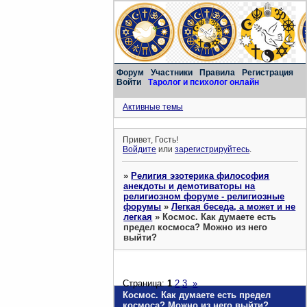
Форум
Участники
Правила
Регистрация
Войти
Таролог и психолог онлайн
Активные темы
Привет, Гость!
Войдите
или
зарегистрируйтесь
.
»
Религия эзотерика философия
анекдоты и демотиваторы на
религиозном форуме - религиозные
форумы
»
Легкая беседа, а может и не
легкая
»
Космос. Как думаете есть
предел космоса? Можно из него
выйти?
Страница:
1
2
3
»
Космос. Как думаете есть предел
космоса? Можно из него выйти?