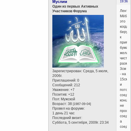
Муслим
19:36
Один из первых Активных
Лента
Участников Форума
Мёбиу
это
когда
берут
к
приме
бумажк
желат
чистую
разме
3см
Зарегистрирован
: Среда, 5 июля,
- на
2006г.
15см,
Приглашений:
0
и
Сообщений:
212
Уважение:
+7
потом
Позитив:
+12
соеди
Пол:
Мужской
концы,
Возраст:
38
[1987-09-04]
не
Провел на форуме:
прост
1 день 21 час
соеди
Последний визит:
а
Суббота, 5 сентября, 2009г. 23:34
соеди