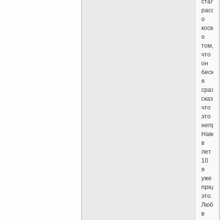
стали
расск
о
космос
о
том,
что
он
бескон
я
сразу
сказал
что
это
непра
Навер
в
лет
10
я
уже
предп
это.
Любил
в