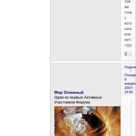
той
же
точке
с
котор
начали
или
нет?
=)))))))
0
Подели
8
Понеде
8
января
2007г.
Мир Огненный
19:58
Один из первых Активных
Участников Форума