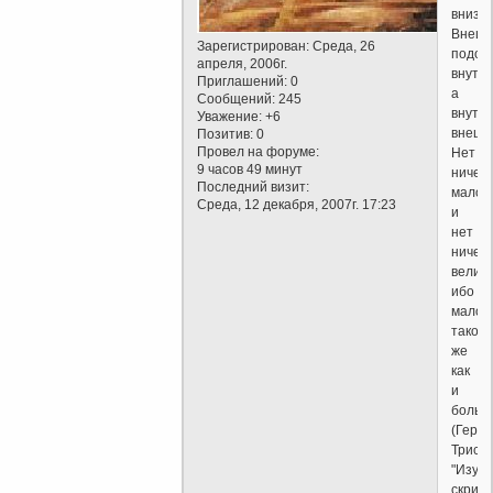
внизу.
Внешн
Зарегистрирован
: Среда, 26
подоб
апреля, 2006г.
внутре
Приглашений:
0
а
Сообщений:
245
внутр
Уважение:
+6
внешн
Позитив:
0
Провел на форуме:
Нет
9 часов 49 минут
ничего
Последний визит:
малог
Среда, 12 декабря, 2007г. 17:23
и
нет
ничего
велико
ибо
малое
таково
же
как
и
больш
(Герм
Трисм
"Изум
скрижа