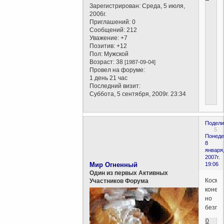
Зарегистрирован
: Среда, 5 июля,
2006г.
Приглашений:
0
Сообщений:
212
Уважение:
+7
Позитив:
+12
Пол:
Мужской
Возраст:
38
[1987-09-04]
Провел на форуме:
1 день 21 час
Последний визит:
Суббота, 5 сентября, 2009г. 23:34
Подели
5
Понеде
8
января
2007г.
Мир Огненный
19:06
Один из первых Активных
Космо
Участников Форума
конече
но
безгр
0