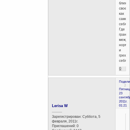
ближн
своего
как
самог
себя"?
Где
грани
между
норма
и
грехо
себял
0
Подели
2
Пятниц
23
сентяб
2011г.
Lerisa W
01:21
_____
Зарегистрирован
: Суббота, 5
февраля, 2011г.
Приглашений:
0