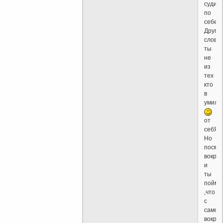
судиш
по
себе!-
Други
слова
ты
не
из
тех
кто
в
умиле
от
себЯ!-
Но
посмо
вокруг
и
ты
поймё
,что
с
самол
вокруг