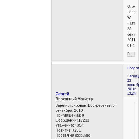
Отред
Lerisa
W
(Пятни
23
сентяб
2011г.
01:40)
0
Подели
3
Пятниц
23
сентяб
2011г.
Сергей
13:24
Верховный Магистр
Зарегистрирован
: Воскресенье, 5
сентября, 2010г.
Приглашений:
0
Сообщений:
17233
Уважение:
+354
Позитив:
+231
Провел на форуме: