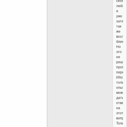
себя
любить
и
уже
затем
так
же
возлю
ближне
Но
это
не
решае
пробл
переб
Ибо
только
опыт
может
дать
ответ
на
этот
вопрос
Только