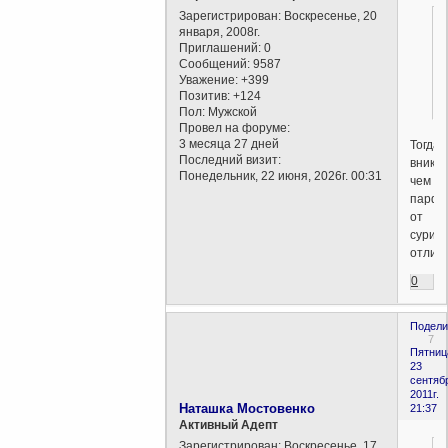
Зарегистрирован
: Воскресенье, 20
января, 2008г.
Приглашений:
0
Сообщений:
9587
Уважение:
+399
Позитив:
+124
Пол:
Мужской
Провел на форуме:
3 месяца 27 дней
Тогда
Последний визит:
вникни
Понедельник, 22 июня, 2026г. 00:31
чем
парфи
от
сурика
отличе
0
Подели
7
Пятниц
23
сентяб
2011г.
Наташка Мостовенко
21:37
Активный Адепт
Зарегистрирован
: Воскресенье, 17