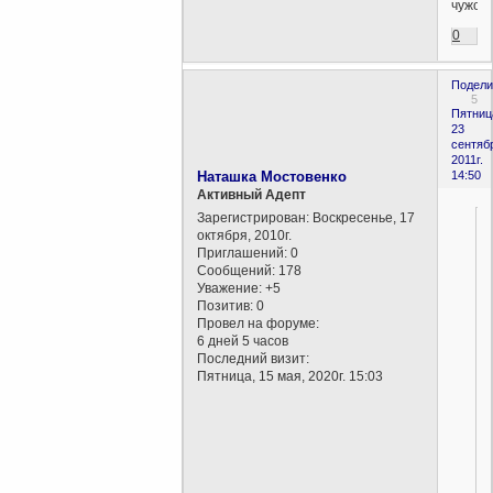
чужое.
0
Подели
5
Пятниц
23
сентяб
2011г.
Наташка Мостовенко
14:50
Активный Адепт
Зарегистрирован
: Воскресенье, 17
октября, 2010г.
Приглашений:
0
Сообщений:
178
Уважение:
+5
Позитив:
0
Провел на форуме:
6 дней 5 часов
Последний визит:
Пятница, 15 мая, 2020г. 15:03