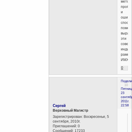
метод
проб
и
ошибо
спосо
помоч
выраб
эти
совер
индив
рамки.
ИМХО
0
Подели
10
Пятниц
23
сентяб
2011г.
Сергей
22:58
Верховный Магистр
Зарегистрирован
: Воскресенье, 5
сентября, 2010г.
Приглашений:
0
Сообщений:
17233