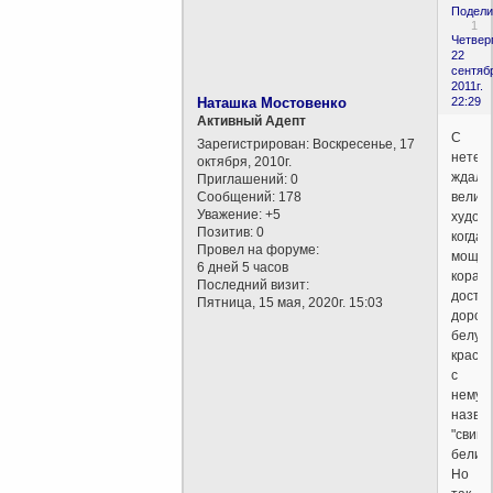
Подели
1
Четверг
22
сентяб
2011г.
Наташка Мостовенко
22:29
Активный Адепт
С
Зарегистрирован
: Воскресенье, 17
нетер
октября, 2010г.
ждал
Приглашений:
0
Сообщений:
178
велик
Уважение:
+5
художн
Позитив:
0
когда
Провел на форуме:
мощно
6 дней 5 часов
кораб
Последний визит:
доста
Пятница, 15 мая, 2020г. 15:03
дорог
белую
краску
с
немуд
назва
"свин
белила
Но