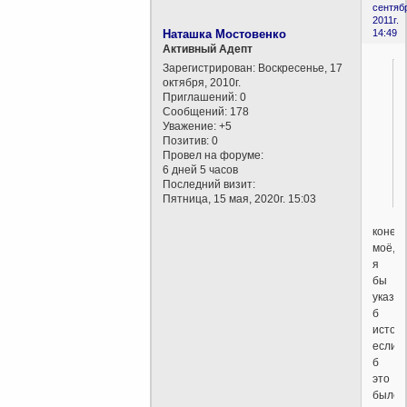
сентяб
2011г.
Наташка Мостовенко
14:49
Активный Адепт
Зарегистрирован
: Воскресенье, 17
октября, 2010г.
Приглашений:
0
Сообщений:
178
Уважение:
+5
Позитив:
0
Провел на форуме:
6 дней 5 часов
Последний визит:
Пятница, 15 мая, 2020г. 15:03
конеч
моё,
я
бы
указа
б
источн
если
б
это
было