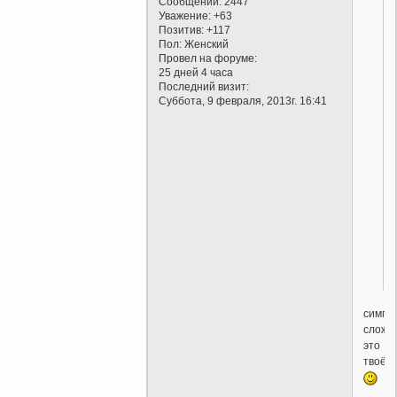
Сообщений:
2447
Уважение:
+63
Позитив:
+117
Пол:
Женский
Провел на форуме:
25 дней 4 часа
Последний визит:
Суббота, 9 февраля, 2013г. 16:41
симпа
сложе
это
твоё?