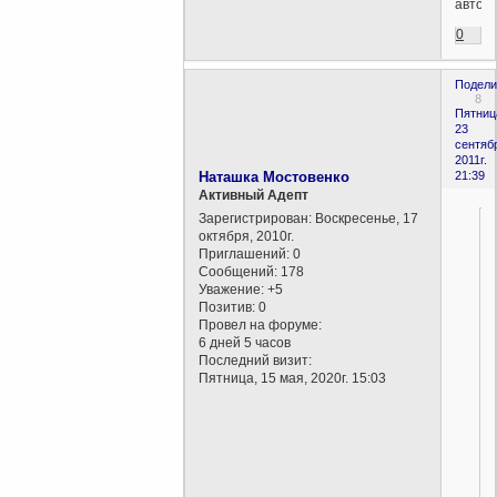
автора
0
Подели
8
Пятниц
23
сентяб
2011г.
Наташка Мостовенко
21:39
Активный Адепт
Зарегистрирован
: Воскресенье, 17
октября, 2010г.
Приглашений:
0
Сообщений:
178
Уважение:
+5
Позитив:
0
Провел на форуме:
6 дней 5 часов
Последний визит:
Пятница, 15 мая, 2020г. 15:03