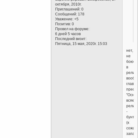
октября, 2010г.
Приглашений:
0
Сообщений:
178
Уважение:
+5
Позитив:
0
Провел на форуме:
6 дней 5 часов
Последний визит:
Пятница, 15 мая, 2020г. 15:03
нет,
не
боюсь,
в
религ
вообщ
главно
престу
"Осно
всякой
религ
-
бунт"
(к
сожал
запам