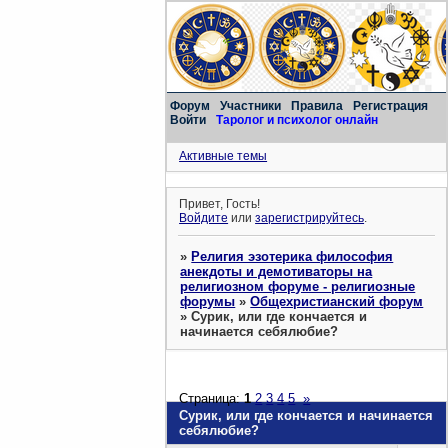
Форум
Участники
Правила
Регистрация
Войти
Таролог и психолог онлайн
Активные темы
Привет, Гость!
Войдите
или
зарегистрируйтесь
.
»
Религия эзотерика философия
анекдоты и демотиваторы на
религиозном форуме - религиозные
форумы
»
Общехристианский форум
»
Сурик, или где кончается и
начинается себялюбие?
Страница:
1
2
3
4
5
»
Сурик, или где кончается и начинается
себялюбие?