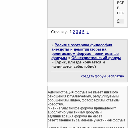
ВСЁ
В
ПОРЯ
0
Страница:
1
2
3
4
5
»
»
Религия эзотерика философия
анекдоты и демотиваторы на
религиозном форуме - религиозные
форумы
»
Общехристианский форум
»
Сурик, или где кончается и
начинается себялюбие?
создать форум бесплатно
Администрация форума не имеет никакого
отношения к публикуемым, републикуемым
сообщениям, видео, фотографиям, статьям,
новостям.
Мнение участников форума принадлежит
абсолютно участникам форума и
администрация форума не несет
ответственность за мнение участников форума.