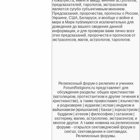
Пожалуйста, имейте ввиду, мнение астрологов,
предсказателей, тарологов, экстрасенсов
является сугубо субъективным мнением.
Предсказания, пророчества, прогнозы о России,
Украине, США, Беларуси, и вообще о войне и
мире в Мире публикуются исключительно для
доведения до вашего сведения данной
информации, и для проверки вами лично всех
этих предсказаний, пророчеств и прогнозов от
экстрасенсов, магов, астрологов, тарологов.
Религиозный форум о религиях и учениях
ForumReligions.ru представляет для
обсуждения разделы: общее христианство
(католицизм, протестантизм и другие течения в
христианстве), а также православие | язычество
и родноверие | иудаизм | ислам | индуизм и
вайшнавизм (кришнаизм) | бахаи | зороастризм |
буддизм | атеизм | философию | сатанизм |
эзотерику, магию, астрологию, экстрасенсов, и
многое другое. А также новинка на религиозном
форуме - открылся сектоведческий форум о
сектах, сектоведении и сектоведах.
Религиозные форумы.