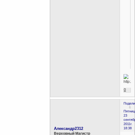
0
Подели
6
Пятниц
23
сентяб
2011г.
Александр2312
18:38
Верховный Магистр