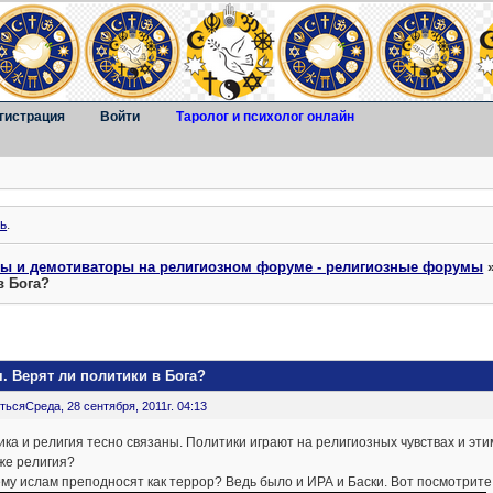
гистрация
Войти
Таролог и психолог онлайн
ь
.
ты и демотиваторы на религиозном форуме - религиозные форумы
в Бога?
. Верят ли политики в Бога?
ться
Среда, 28 сентября, 2011г. 04:13
ка и религия тесно связаны. Политики играют на религиозных чувствах и эти
же религия?
му ислам преподносят как террор? Ведь было и ИРА и Баски. Вот посмотрите