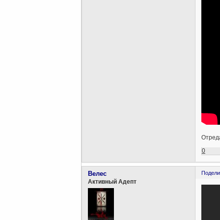
Отреда
0
Велес
Подели
Активный Адепт