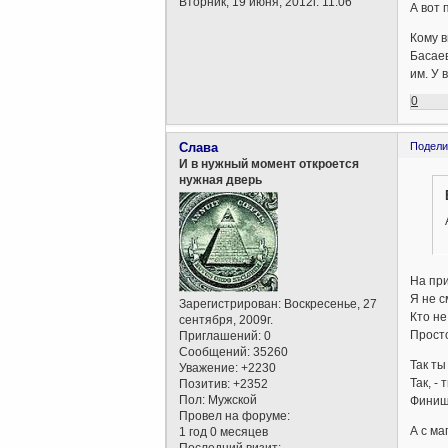
Вторник, 19 июня, 2012г. 11:06
А вот 
Кому в
Басаев
им. У 
0
Слава
Подели
И в нужный момент откроется
нужная дверь
На при
Я не с
Зарегистрирован
: Воскресенье, 27
Кто не
сентября, 2009г.
Просто
Приглашений:
0
Сообщений:
35260
Так ты
Уважение:
+2230
Так, -
Позитив:
+2352
Пол:
Мужской
Финиш,
Провел на форуме:
А с ма
1 год 0 месяцев