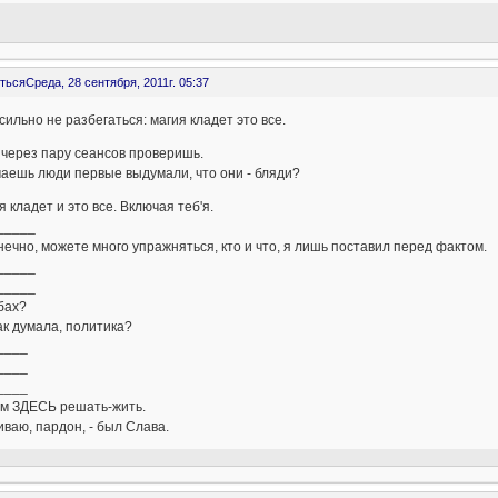
ться
Среда, 28 сентября, 2011г. 05:37
ильно не разбегаться: магия кладет это все.
через пару сеансов проверишь.
аешь люди первые выдумали, что они - бляди?
я кладет и это все. Включая теб'я.
_____
нечно, можете много упражняться, кто и что, я лишь поставил перед фактом.
_____
_____
бах?
ак думала, политика?
____
____
____
ам ЗДЕСЬ решать-жить.
ваю, пардон, - был Слава.