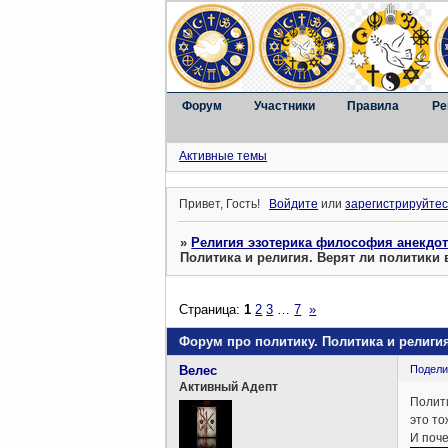
Форум
Участники
Правила
Ре
Активные темы
Привет, Гость!
Войдите
или
зарегистрируйтес
»
Религия эзотерика философия анекдо
Политика и религия. Верят ли политики 
Страница:
1
2
3
…
7
»
Форум про политику. Политика и религия
Велес
Подели
Активный Адепт
Полити
это то
И поче