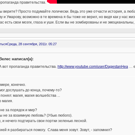
пропаганда правительства.
ы верите? Просто подумайте логически. Ведь это уже отчасти история, а люб
у и Умарову, возможно в те времена я бы тоже не верил, но видя как у нас жи
вас есть свои мозги, глаза и уши. Если вы не зомбированы и не эмоцианальны, 
ться
Среда, 28 сентября, 2011г. 05:27
Велес написал(а):
А вот пропаганда правительства.
http://www.youtube.com/user/DagestanHea
… e
мере, конечно.
мог дослушать до конца, почему-то?
 понял: магия, магия волшебства ...
 магия.
 не за порядок и мир?
 ты не за взаимную любовь? (Убью любого).
 и нечего подтирать свои портки зеленью лесной.
гией я разбираться помогу. Слава меня зовут. Зовут, - запомнил?