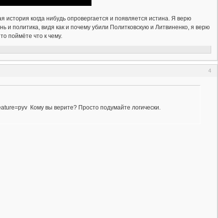
ая история когда нибудь опровергается и появляется истина. Я верю
знь и политика, видя как и почему убили Политковскую и Литвиненко, я верю
то поймёте что к чему.
4
ature=pyv Кому вы верите? Просто подумайте логически.