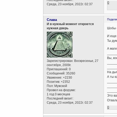
Последний визит:
0
Среда, 23 ноября, 2022г. 02:37
Слава
Подели
И в нужный момент откроется
Шобы с
нужная дверь
И еще 
Ты дум
А маги
_____
Вы, ко
Зарегистрирован
: Воскресенье, 27
_____
сентября, 2009г.
_____
Приглашений:
0
На ды
Сообщений:
35260
А ты к
Уважение:
+2230
_____
Позитив:
+2352
Пол:
Мужской
_____
Провел на форуме:
_____
1 год 0 месяцев
Это в
Последний визит:
Отвали
Среда, 23 ноября, 2022г. 02:37
0